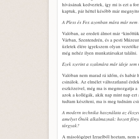
hívásának kedveztek, így mi is ezt a fo
kaptuk, pár héttel később már megnyitot
A Pless és Fox azonban mára már nem c
Valóban, az eredeti álmot már ״kinőttük”. A verseny provokálta ki, hogy tovább terjeszkedjünk, ma már a
Várban, Szentendrén, és a pesti Múzeum 
üzletek élére igyekszem olyan vezetőket
még nehéz ilyen munkatársakat találni.
Ezek szerint a szakmára már ideje sem 
Valóban nem marad rá időm, és habár hi
csinálok. Az elmélet változatlanul érde
eszközeivel, még ma is megmozgatja a f
azok a kollégák, akik nap mint nap ezt 
tudtam készíteni, ma is meg tudnám csi
A modern technika használata az éksz
amelyet Önök alkalmaznak: hozott fény
tárgyak?
A másológépet Izraelből hoztam, nem so