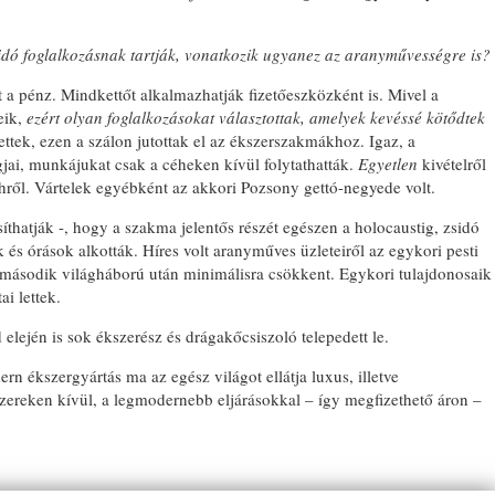
dó foglalkozásnak tartják, vonatkozik ugyanez az aranyművességre is?
 a pénz. Mindkettőt alkalmazhatják fizetőeszközként is. Mivel a
eik,
ezért olyan foglalkozásokat választottak, amelyek kevéssé kötődtek
ttek, ezen a szálon jutottak el az ékszerszakmákhoz. Igaz, a
jai, munkájukat csak a céheken kívül folytathatták.
Egyetlen
kivételről
hről. Vártelek egyébként az akkori Pozsony gettó-negyede volt.
thatják -, hogy a szakma jelentős részét egészen a holocaustig, zsidó
és órások alkották. Híres volt aranyműves üzleteiről az egykori pesti
 második világháború után minimálisra csökkent. Egykori tulajdonosaik
i lettek.
elején is sok ékszerész és drágakőcsiszoló telepedett le.
rn ékszergyártás ma az egész világot ellátja luxus, illetve
reken kívül, a legmo­dernebb eljárásokkal – így megfizethető áron –