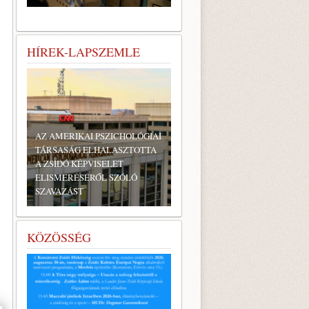
HÍREK-LAPSZEMLE
AZ AMERIKAI PSZICHOLÓGIAI
TÁRSASÁG ELHALASZTOTTA
A ZSIDÓ KÉPVISELET
ELISMERÉSÉRŐL SZÓLÓ
SZAVAZÁST
KÖZÖSSÉG