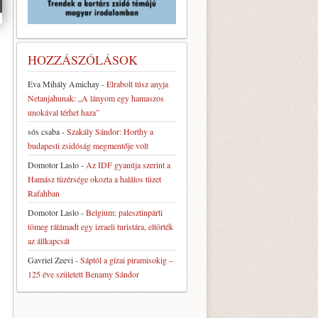
HOZZÁSZÓLÁSOK
Eva Mihály Amichay
-
Elrabolt túsz anyja
Netanjahunak: „A lányom egy hamaszos
unokával térhet haza”
sós csaba
-
Szakály Sándor: Horthy a
budapesti zsidóság megmentője volt
Domotor Laslo
-
Az IDF gyanúja szerint a
Hamász tüzérsége okozta a halálos tüzet
Rafahban
Domotor Laslo
-
Belgium: palesztinpárti
tömeg rátámadt egy izraeli turistára, eltörték
az állkapcsát
Gavriel Zeevi
-
Sáptól a gízai piramisokig –
125 éve született Benamy Sándor