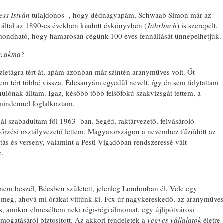
ess István
tulajdonos -, hogy dédnagyapám, Schwaab Simon már az
 által az 1890-es években kiadott évkönyvben (
Jahrbuch
) is szerepelt,
mondható, hogy hamarosan cégünk 100 éves fennállását ünnepelhetjük.
 szakma?
etágra tért át, apám azonban már szintén aranyműves volt. Őt
m tért többé vissza. Édesanyám egyedül nevelt, így én sem folytattam
ónak álltam. Igaz, később több felsőfokú szakvizsgát tettem, a
mindennel foglalkoztam.
ál szabadultam föl 1963- ban. Segéd, raktárvezető, felvásároló
nőrzési osztályvezető lettem. Magyarországon a nevemhez fűződött az
tás és verseny, valamint a Pesti Vigadóban rendszeressé vált
e.
em beszél, Bécsben született, jelenleg Londonban él. Vele egy
meg, ahová mi órákat vittünk ki. Fox úr nagykereskedő, az aranyműve
, amikor elmeséltem neki régi-régi álmomat, egy újlipótvárosi
mogatásáról biztosított. Az akkori rendeletek a
vegyes vállalatok
életre