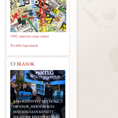
1992. márciusi szám cikkei
További lapszámok
ÚJ
ÍRÁSOK
REKORDSZINTET ÉRT EL AZ
s
ORVOSOK, MÉRNÖKÖK ÉS
MÁS MAGASAN KÉPZETT
IZRAELIEK KIVÁNDORLÁSA