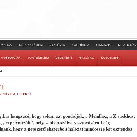
LŐADÁS
MÉDIAAJÁNLAT
GALÉRIA
ARCHÍVUM
MAGAZIN
REPERTÓR
HAGYOMÁNY
TÖRTÉNELEM
VÉLEMÉNY
GASZTRO
KÖZÖSSÉG
ot
OT
RCHÍVUM
,
INTERJÚ
gikus hangzású, hogy
so
kan azt gondolják, a Meinlhez, a Zwackhoz,
 „reprivatizált”, helyesebben szólva visszavásárolt cég
lnánk, hogy a népszerű ékszerbolt hálózat mindössze két esztendős