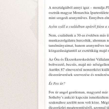
A nosztalgiából annyi igaz – mondja
Pl
osztrák-magyar Monarchia Ipartestülete
mint szegedi aranyműves. Ennyiben el
Azóta száll a családban apáról fiúra a
Nem, családunk a 30-as években más üzl
munkaszolgálatra hurcolták, ahonnan ne
tanulmányaimat, hanem aranyműves tanul
közgazdaságtantól az esztétikáig majd 
Az Óra és Ékszerkereskedelmi Vállalatn
boltvezető, becsüs, majd mi- nőségelle
Aurifex 87 elnevezésű nemzetközi kiállí
ékszerárverések szervezése és rendezés
És Fox úr?
Fox úr angol gentleman, magyarul már n
Sotheby’s aukció kapcsán ismerkedtem 
szakmához azelőtt nem volt köze. Mégis
ékszerüzlet megteremtéséről, azonnal tá