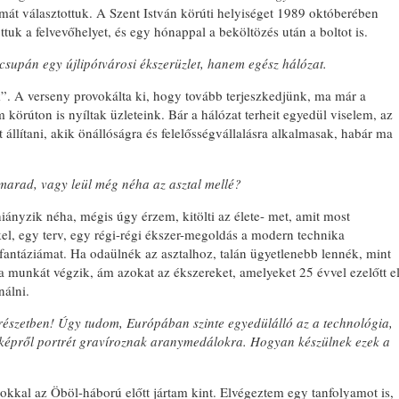
rmát választottuk. A Szent István körúti helyiséget 1989 októberében
tuk a felvevőhelyet, és egy hónappal a beköltözés után a boltot is.
supán egy újlipótvárosi ékszerüzlet, hanem egész hálózat.
körúton is nyíltak üzleteink. Bár a hálózat terheit egyedül viselem, az
 állítani, akik önállóságra és felelősségvállalásra alkalmasak, habár ma
marad, vagy leül még néha az asztal mellé?
ányzik néha, mégis úgy érzem, kitölti az élete- met, amit most
kel, egy terv, egy régi-régi ékszer-megoldás a modern technika
antáziámat. Ha odaülnék az asztalhoz, talán ügyetlenebb lennék, mint
a munkát végzik, ám azokat az ékszereket, amelyeket 25 évvel ezelőtt e
nálni.
erészetben! Úgy tudom,
Eu
rópában szinte egyedülálló az a technológia,
képről portrét gravíroznak aranymedálokra. Hogyan készülnek ezek a
kkal az Öböl-háború előtt jártam kint. Elvégeztem egy tanfolyamot is,