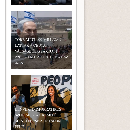
TÖBB MINT 100 MILLIÓAN
LÁTTÁK A CEUTAI
VÁLSÁGBÓL GYÁRTOTT
ANTISZEMITA KONTEÓKAT AZ
X-EN
l
DENVER: DEMOKRATIKUS
SZOCIALISTÁK RÉMÍTŐ
MENETELÉSE A HATALOM
FELÉ