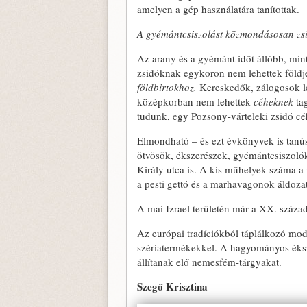
amelyen a gép használatára tanítottak.
A gyémántcsiszolást közmondásosan zsi
Az arany és a gyémánt időt állóbb, mint
zsidóknak egykoron nem lehettek földj
földbirtokhoz.
Kereskedők, zálogosok le
középkorban nem lehettek
céheknek
tag
tudunk, egy Pozsony-várteleki zsidó cé
Elmondható – és ezt évkönyvek is tanúsí
ötvösök, ékszerészek, gyémántcsiszolók 
Király utca is. A kis műhelyek száma a
a pesti gettó és a marhavagonok áldozata
A mai Izrael területén már a XX. század 
Az európai tradíciókból táplálkozó mode
szériatermékekkel. A hagyományos éksze
állítanak elő nemesfém-tárgyakat.
Szegő Krisztina