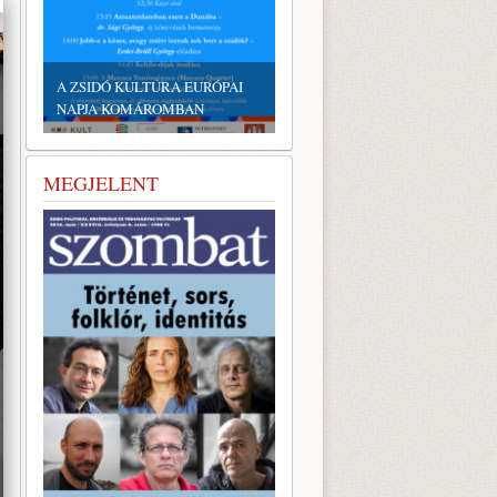
EMLÉKTÁBLÁT ÁLLÍTOTTAK
A KÖRÖSTARCSÁRÓL
A ZSIDÓ KULTÚRA EURÓPAI
ELHURCOLT ZSIDÓSÁG
NAPJA KOMÁROMBAN
TISZTELETÉRE
MEGJELENT