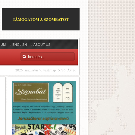
TÁMOGATOM A SZOMBATOT
IUM
ENGLISH
ABOUT US
2026. augusztus 9, vasárnap | 5786. Áv 26