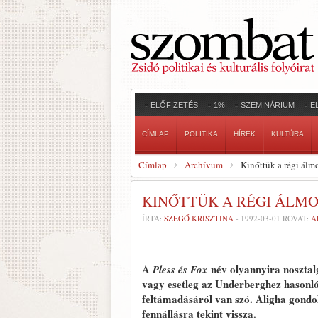
ELŐFIZETÉS
1%
SZEMINÁRIUM
E
CÍMLAP
POLITIKA
HÍREK
KULTÚRA
Címlap
Archívum
Kinőttük a régi álm
KINŐTTÜK A RÉGI ÁLM
ÍRTA:
SZEGŐ KRISZTINA
-
1992-03-01
ROVAT:
A
A
név olyannyira nosztal
Pless és Fox
vagy esetleg az Underberghez hasonló,
feltámadásáról van szó. Aligha gondo
fennállásra tekint vissza.