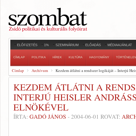
ELŐFIZETÉS
1%
SZEMINÁRIUM
ELŐADÁS
MÉDIAAJÁNLAT
CÍMLAP
POLITIKA
HÍREK
KULTÚRA
HAGYOMÁNY
TÖRTÉNELE
Címlap
Archívum
Kezdem átlátni a rendszer logikáját – Interjú Hei
KEZDEM ÁTLÁTNI A RENDS
INTERJÚ HEISLER ANDRÁSS
ELNÖKÉVEL
ÍRTA:
GADÓ JÁNOS
-
2004-06-01
ROVAT:
ARC