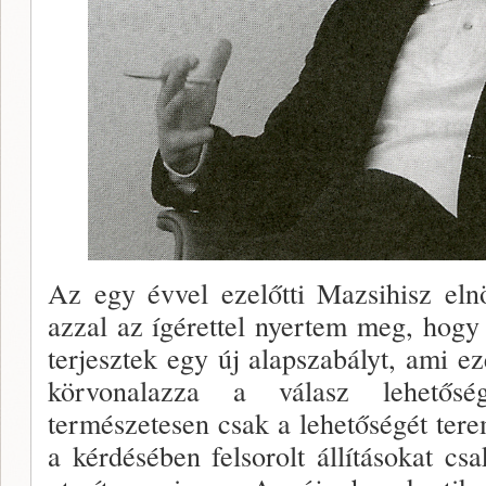
Az egy évvel ezelőtti Mazsihisz el­
azzal az ígérettel nyertem meg, hogy
terjesztek egy új alap­szabályt, ami e
körvonalazza a válasz lehetősé
természetesen csak a lehetőségét tere
a kérdésében felsorolt állí­tásokat 