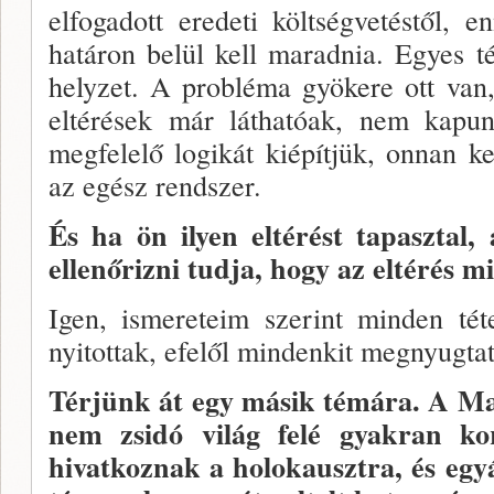
elfogadott eredeti költségve­téstől,
ha­táron belül kell maradnia. Egyes 
helyzet. A problé­ma gyökere ott va
eltérések már láthatóak, nem kapun
megfe­lelő logikát kiépítjük, onnan k
az egész rendszer.
És ha ön ilyen eltérést tapasztal,
ellenőriz­ni tudja, hogy az eltérés m
Igen, ismereteim szerint minden té­
nyitottak, efelől mindenkit megnyugta
Térjünk át egy másik témára. A M
nem zsidó világ felé gyakran kor
hivatkoznak a holokausztra, és egyá