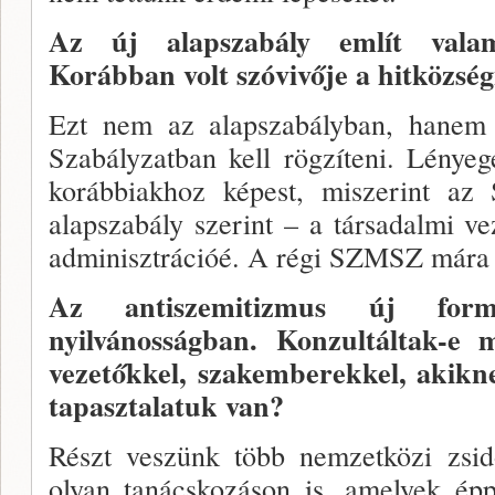
Az új alapszabály említ valam
Korábban volt szóvivője a hitközsé
Ezt nem az alapszabályban, hanem
Szabályzatban kell rögzíteni. Lénye
korábbiakhoz képest, miszerint a
alapszabály szerint – a társadalmi v
adminisztrációé. A régi SZMSZ mára 
Az antiszemitizmus új fo
nyilvánosságban. Konzultáltak-e 
vezetőkkel, szakemberekkel, akik­n
tapaszta­latuk van?
Részt veszünk több nemzetközi zsi­
olyan ta­nácskozáson is, amelyek ép