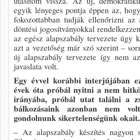
utasítom vissza. Az új, demokratiku
egyik lénye­ges pontja éppen az, hogy 
fokozottabban tudják el­lenőrizni az
döntési jogosítványokkal rendelkezze
az egész alapszabály tervezete úgy k
azt a vezetőség már szó szerint – so
új alapszabály tervezete így nem a
javaslata volt.
Egy évvel korábbi interjújában 
évek óta próbál nyitni a nem hitk
irányába, próbál utat találni a zs
bálkozásaink azonban nem volt
gondolnunk sikertelenségünk okait.”
– Az alapszabály készítés nagyon s