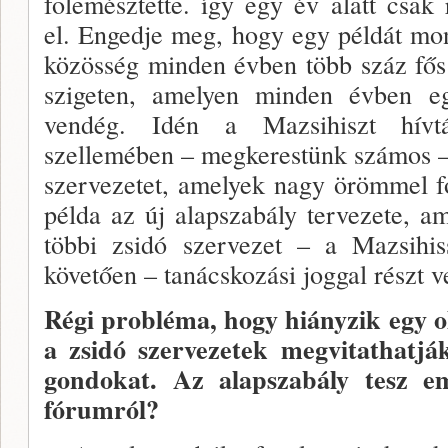
fölemésztette. így egy év alatt csak
el. Engedje meg, hogy egy példát mon
közösség minden évben több száz fős 
szigeten, amelyen minden évben e
vendég. Idén a Mazsihiszt hívt
szellemében – megkerestünk számos – 
szervezetet, amelyek nagy örömmel f
példa az új alapszabály tervezete, a
többi zsi­dó szervezet – a Mazsihis
követően – tanácskozási joggal részt 
Régi probléma, hogy hiányzik egy o
a zsidó szervezetek megvitathatj
gondokat. Az alap­szabály tesz eml
fórumról?