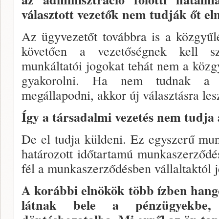
választott ve­zetők nem tudják őt el
Az ügyvezetőt továbbra is a köz­gyűlé
kö­vetően a vezetőségnek kell s
munkáltatói jogokat tehát nem a közg
gyakorolni. Ha nem tudnak a sze
megállapodni, akkor új választásra les
Így a társadalmi vezetés nem tudja 
De el tudja küldeni. Ez egyszerű mu
határo­zott időtartamú munkaszerződés
fél a munkaszerződésben vállaltaktól je
A korábbi elnökök több ízben han
lát­nak bele a pénzügyekbe,