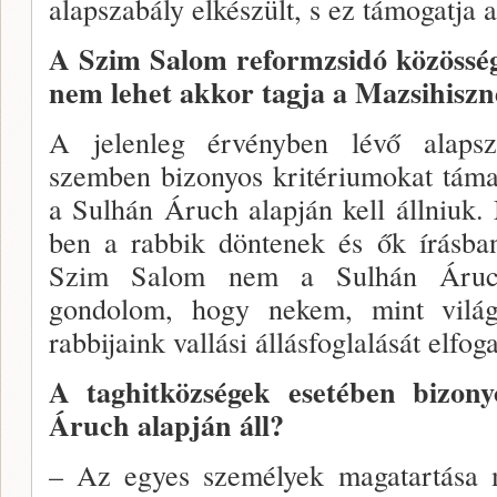
alapszabály elkészült, s ez támogatja 
A Szim Salom reformzsidó közös­ség 
nem le­het akkor tagja a Mazsihisz
A jelenleg érvényben lévő alapsza
szemben bizo­nyos kritériumokat táma
a Sulhán Áruch alapján kell állniuk. 
ben a rabbik döntenek és ők írásban
Szim Salom nem a Sulhán Áruc
gondolom, hogy nekem, mint világi
rabbijaink vallási állásfoglalását elfo
A taghitközségek esetében bizo­
Áruch alapján áll?
– Az egyes személyek magatartása