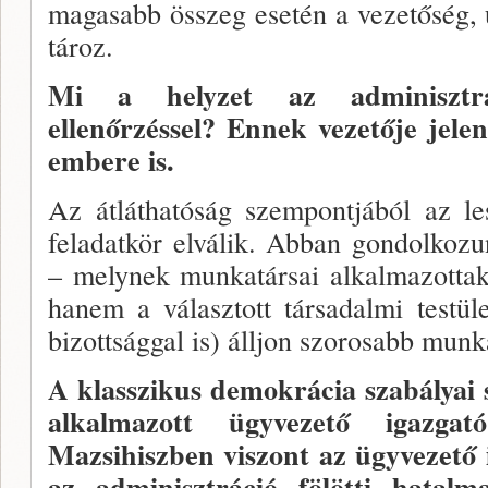
magasabb összeg esetén a vezetőség, 
tároz.
Mi a helyzet az adminisztrác
ellenőrzéssel? En­nek vezetője jelen
embere is.
Az átláthatóság szempontjából az le
feladatkör el­válik. Abban gondolkoz
– melynek munkatársai alkalmazottak 
hanem a választott társadalmi testü­
bizottság­gal is) álljon szorosabb munk
A klasszikus demokrácia szabá­lyai s
alkal­mazott ügyvezető igazg
Mazsihiszben viszont az ügyvezető i
az adminisztráció fölötti hatal