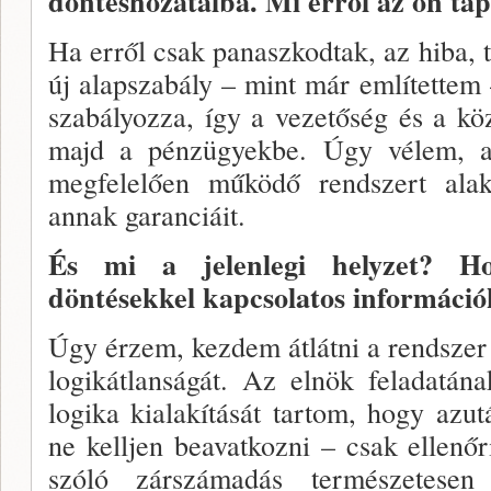
döntéshozatalba. Mi erről az ön tap
Ha erről csak panaszkodtak, az hiba, t
új alapsza­bály – mint már említettem
szabályozza, így a ve­zetőség és a köz
majd a pénzügyekbe. Úgy vélem, a
megfelelően működő rendszert alak
annak garanciáit.
És mi a jelenlegi helyzet? Ho
döntésekkel kap­csolatos informáci
Úgy érzem, kezdem átlátni a rend­szer 
logi­kátlanságát. Az elnök feladatá
logika kialakítását tartom, hogy azu
ne kelljen beavatkozni – csak el­lenőr
szóló zárszámadás természetesen 