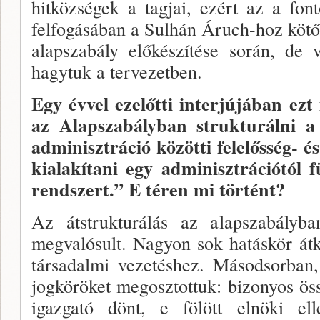
hitközsé­gek a tagjai, ezért az a fo
felfogásában a Sulhán Áruch-hoz kötődi
alapszabály előkészítése során, de 
hagytuk a tervezetben.
Egy évvel ezelőtti interjújában ez
az Alapszabályban strukturálni a 
adminisztráció közötti felelősség- é
kialakítani egy admi­nisztrációtól f
rendszert.” E téren mi tör­tént?
Az átstrukturálás az alapszabályb
megvalósult. Nagyon sok hatáskör átke
társadalmi vezetéshez. Másodsorban,
jogköröket megosztottuk: bizonyos ös
igazgató dönt, e fölött elnöki ell