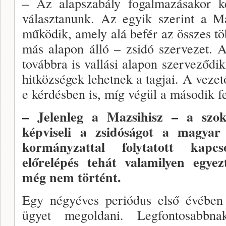
– Az alapszabály fogalmazásakor ké
választanunk. Az egyik szerint a Ma
működik, amely alá befér az összes töb
más alapon álló – zsidó szervezet. 
továbbra is vallási alapon szer­veződik
hitköz­ségek lehetnek a tag­jai. A vez
e kérdésben is, míg vé­gül a második fe
– Jelenleg a Ma­zsihisz – a szo
képviseli a zsidósá­got a magyar 
kormányzattal folytatott kapcs
előrelépés tehát valamilyen egyez
még nem történt.
Egy négyéves periódus első évében
ügyet megol­dani. Legfontosabb