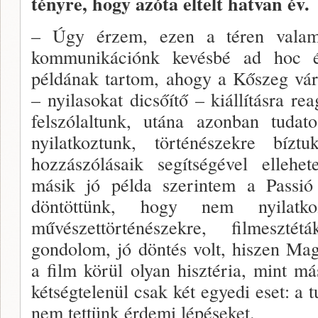
tényre, hogy azóta eltelt hatvan év.
– Úgy érzem, ezen a téren valame­
kommunikáci­ónk kevésbé ad hoc és
példának tartom, ahogy a Kőszeg vár
– nyilasokat dicsőítő – kiállításra rea
felszólaltunk, utána azonban tudat
nyilatkoztunk, történészekre bíz
hozzászólásaik segítségével ellehete
másik jó példa szerintem a Passió
döntöttünk, hogy nem nyilatk
művészettörténészekre, filmeszté
gondolom, jó döntés volt, hiszen Ma
a film körül olyan hisztéria, mint 
kétségtelenül csak két egyedi eset: 
nem tettünk érdemi lépéseket.