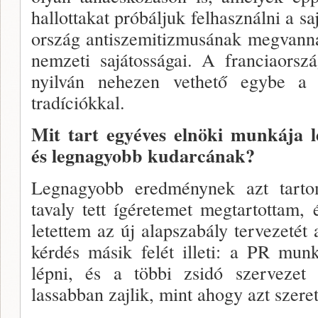
hallottakat próbáljuk fel­használni a 
ország antiszemitizmusának meg­van
nemze­ti sajátosságai. A franciaorsz
nyilván nehezen vet­hető egybe a 
tradíciókkal.
Mit tart egyéves elnöki munkája
és legna­gyobb kudarcának?
Legnagyobb eredménynek azt tar­t
tavaly tett ígéretemet megtartottam,
letettem az új alapszabály tervezetét
kérdés másik felét illeti: a PR mun
lépni, és a többi zsidó szervezet f
lassabban zajlik, mint ahogy azt sze­re