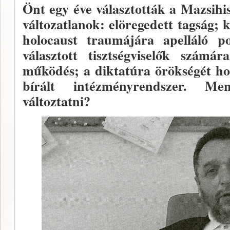
Önt egy éve választották a Mazsi­h
válto­zatlanok: elöregedett tagság; 
holocaust traumájára apelláló po
választott tisztségviselők számár
működés; a diktatúra örökségét hor
bírált intéz­ményrendszer. Me
változtatni?