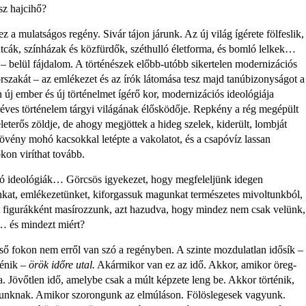
sz hajcihő?
 a mulatságos regény. Sivár tájon járunk. Az új világ ígérete fölfeslik,
utcák, színházak és közfürdők,
széthulló életforma, és bomló lelkek…
 – belül fájdalom. A történészek előbb-utóbb sikertelen modernizációs
rszakát – az emlékezet és az írók látomása tesz majd tanúbizonyságot a
n új ember és új történelmet ígérő kor, modernizációs ideológiája
eréves történelem tárgyi világának élősködője. Repkény a rég megépült
leterős zöldje, de ahogy megjöttek a hideg szelek, kiderült, lombját
növény mohó kacsokkal letépte a vakolatot, és a csapóvíz lassan
kon viríthat tovább.
áltó ideológiák… Görcsös igyekezet, hogy megfeleljünk idegen
nkat, emlékezetünket, kifor­gassuk magunkat természetes mivol­tunkból,
t figurákként masírozzunk, azt hazudva, hogy mindez nem csak velünk,
k… és mindezt miért?
gső fokon nem erről van szó a regényben. A szinte mozdulatlan idősík –
ténik –
örök időre utal.
Akármikor van ez az idő. Akkor, amikor öreg­
a. Jövőtlen idő, amelybe csak a múlt képzete leng be. Akkor történik,
gunknak. Amikor szorongunk az elmúláson. Fölöslegesek vagyunk.