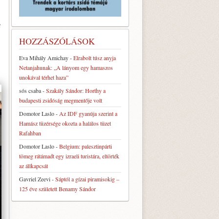
e
HOZZÁSZÓLÁSOK
Eva Mihály Amichay
-
Elrabolt túsz anyja
Netanjahunak: „A lányom egy hamaszos
unokával térhet haza”
sós csaba
-
Szakály Sándor: Horthy a
budapesti zsidóság megmentője volt
Domotor Laslo
-
Az IDF gyanúja szerint a
Hamász tüzérsége okozta a halálos tüzet
Rafahban
Domotor Laslo
-
Belgium: palesztinpárti
tömeg rátámadt egy izraeli turistára, eltörték
az állkapcsát
Gavriel Zeevi
-
Sáptól a gízai piramisokig –
125 éve született Benamy Sándor