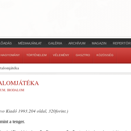
LŐADÁS
MÉDIAAJÁNLAT
GALÉRIA
ARCHÍVUM
MAGAZIN
REPERTÓR
HAGYOMÁNY
TÖRTÉNELEM
VÉLEMÉNY
GASZTRO
KÖZÖSSÉG
utalomjátéka
TALOMJÁTÉKA
VUM
,
IRODALOM
vo Kiadó 1993.204 oldal, 320forint.)
mint a tenger.