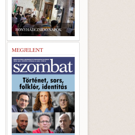
ZSIDÓ GASZTRONÓMIAI
TALÁLKOZÓ A BONYHÁDI
ZSINAGÓGÁBAN
MEGJELENT