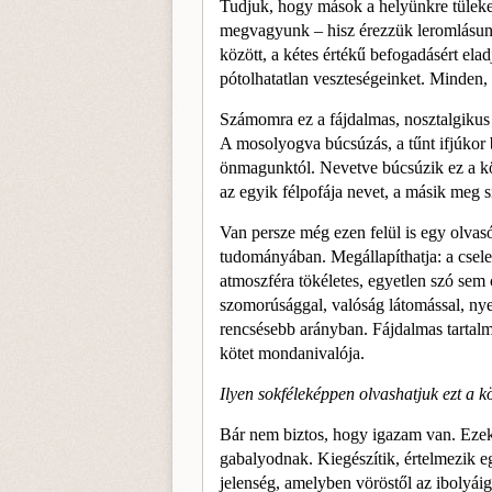
Tudjuk, hogy mások a helyünkre tülek
megvagyunk – hisz érezzük lerom­lásunk
között, a kétes értékű befogadásért elad
pótolhatatlan veszteségeinket. Minden,
Számomra ez a fájdalmas, nosztal­giku
A mosolyogva búcsúzás, a tűnt ifjúkor bo
önma­gunktól. Nevetve búcsúzik ez a kö
az egyik félpofája nevet, a másik meg sí
Van persze még ezen felül is egy olvas
tudományában. Megállapíthatja: a cse­le
atmoszféra tökéletes, egyetlen szó sem 
szomorúsággal, valóság látomással, nyel
rencsésebb arányban. Fájdalmas tartal­m
kötet mondanivalója.
Ilyen sokféleképpen olvashatjuk ezt a k
Bár nem biztos, hogy igazam van. Ezek
gabalyodnak. Kiegészítik, értelmezik e
jelen­ség, amelyben vöröstől az ibolyáig