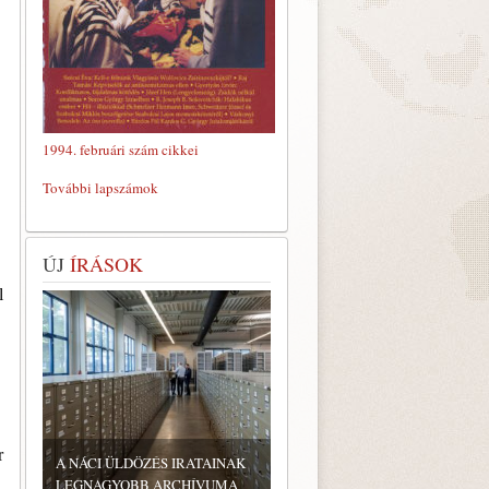
1994. februári szám cikkei
További lapszámok
ÚJ
ÍRÁSOK
l
r
A NÁCI ÜLDÖZÉS IRATAINAK
LEGNAGYOBB ARCHÍVUMA