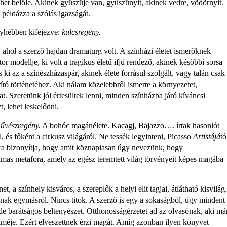
et belőle. Akinek gyűszűje van, gyűszűnyit, akinek vedre, vödörnyit.
példázza a szólás igazságát.
nyhébben kifejezve:
kulcsregény.
, ahol a szerző hajdan dramaturg volt. A színházi életet ismerőknek
or modellje, ki volt a tragikus életű ifjú rendező, akinek későbbi sorsa
 ki az a színészházaspár, akinek élete forrásul szolgált, vagy talán csak
ító történeté­hez. Aki nálam közelebbről ismerte a környezetet,
at. Szeretünk jól érte­sültek lenni, minden színházba járó kíváncsi
, lehet leskelődni.
űvészregény.
A bohóc magánélete. Kacagj, Bajazzo…. írtak hasonlót
 és főként a cirkusz világáról. Ne tessék legyinteni, Picasso
Artistájá
tó
 bi­zonyítja, hogy amit köznapiasan úgy nevezünk, hogy
mas metafora, amely az egész teremtett világ törvényeit képes magába
net, a színhely kisváros, a szerep­lők a helyi elit tagjai, átlátható kisvilág.
nak egymásról. Nincs titok. A szerző is egy a sokaságból, úgy mindent
de barátságos beltenyészet. Ott­honosságérzetet ad az olvasónak, aki má
elméje. Ezért elveszettnek érzi magát. Amíg azonban ilyen könyvet