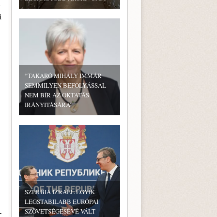
y
i
“TAKARÓ MIHÁLY IMMÁR
SEMMILYEN BEFOLYÁSSAL
NEM BÍR AZ OKTATÁS
IRÁNYÍTÁSÁRA”
SZERBIA IZRAEL EGYIK
LEGSTABILABB EURÓPAI
SZÖVETSÉGESÉVÉ VÁLT
­