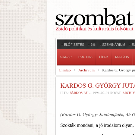
ELŐFIZETÉS
1%
SZEMINÁRIUM
E
CÍMLAP
POLITIKA
HÍREK
KULTÚRA
Címlap
Archívum
Kardos G. György j
KARDOS G. GYÖRGY JU
ÍRTA:
BÁRDOS PÁL
-
1994-02-01
ROVAT:
ARCHÍ
(Kardos G. György: Jutalomjáték, Ab O
Szokták mondani, a jó irodalom olyan, 