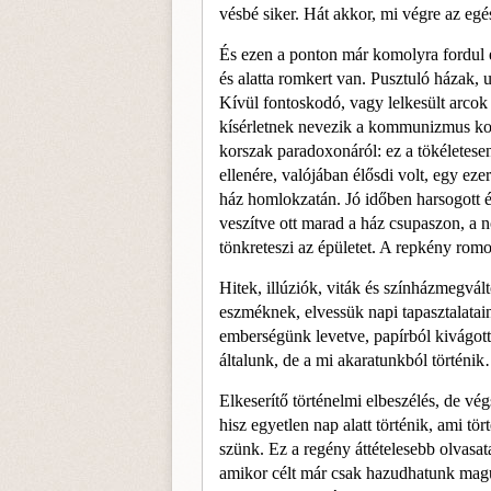
vésbé siker. Hát akkor, mi végre az egé
És ezen a ponton már komolyra for­dul ez
és alatta romkert van. Pusztuló házak, 
Kívül fontoskodó, vagy lelkesült arcok
kísér­letnek nevezik a kommunizmus
ko
korszak paradoxonáról: ez a tökélete­se
ellenére, valójában élősdi volt, egy ez
ház hom­lokzatán. Jó időben harsogott é
veszítve ott marad a ház csupaszon, a 
tönkreteszi az épületet. A repkény romo
Hitek, illúziók, viták és szín­házmegv
eszméknek, elvessük napi ta­pasztalatai
emberségünk levetve, papírból kivágot
általunk, de a mi akaratunkból történi
Elkeserítő történelmi elbeszélés, de vé
hisz egyetlen nap alatt történik, ami tör
szünk. Ez a regény áttételesebb olvasat
amikor célt már csak hazudhatunk ma­