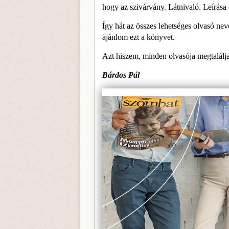
hogy az szivárvány. Látnivaló. Leírása
Így hát az összes lehetséges olvasó ne
ajánlom ezt a könyvet.
Azt hiszem, minden olvasója meg­találj
Bárdos Pál