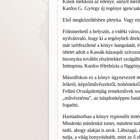
Kinek mekkora az edénye, annyit meríth
Kardos G. György új regénye igencsak 
Első megközelítésben pletyka. Vagy e
Fölismerhető a helyszín, a vidéki város
nyilvánvaló, hogy ki a regénybeli direkt
már szétfeszítené a könyv hangulatát, és
ötletet adott a Kassák-házaspár szívszor
bizonyára további részle­tekkel szolgálh
Intimpista, Kardos félrehúzta a függönyt
Másodfokon ez a könyv úgynevezett
m
írók­ról, képzőművészekről, bohémekről,
Fellini
Országúton
jáig
remekművek sora
„művésztéma”, az tu­lajdonképpen hatal
fogadni.
Harmadsorban a könyv
regionális
törté
Mindenki mindenkit ismer, mindent tud
tudó, ahogy alakjai is azok. Lábszagú, 
tudja, a világ bonyolultabb, mint az ő 