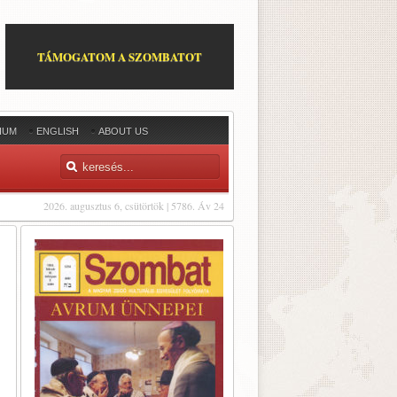
TÁMOGATOM A SZOMBATOT
IUM
ENGLISH
ABOUT US
2026. augusztus 6, csütörtök | 5786. Áv 24