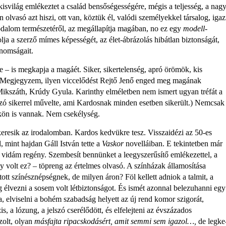
 kisvilág emlékeztet a család bensőségességére, mégis a teljesség, a nag
lan olvasó azt hiszi, ott van, köztük él, valódi személyekkel társalog, igaz
rodalom természetéről, az megállapítja magá­ban, no ez egy
modell-
lja a szerző mímes képességét, az élet-ábrázolás hibátlan biztonságát,
inomságait.
 – is megkapja a magáét. Siker, si­kertelenség, apró örömök, kis
 (Megjegyzem, ilyen viccelődést Rejtő Jenő enged meg magának
ikszáth, Krúdy Gyula. Karinthy elméletben nem ismert ugyan tréfát a
zó sikerrel művelte, ami Kardosnak minden eset­ben sikerült.) Nemcsak
ükön is vannak. Nem csekélység.
 keresik az irodalomban. Kardos kedvükre tesz. Visszaidézi az 50-es
, mint hajdan Gáll István tette a
Vaskor
novelláiban. E tekintetben már
 vidám regény. Szembesít bennünket a leegyszerűsítő emlékezettel, a
y volt ez? – töpreng az értelmes olvasó. A színházak államosítása
ott színész­népségnek, de milyen áron? Föl kellett adniok a talmit, a
g élvezni a sosem volt létbiztonságot. És ismét azonnal belezuhanni egy
elviselni a bohém szabadság helyett az új rend komor szigorát,
s, a lózung, a jelszó cserélődött, és elfelejteni az évszázados
azolt, olyan
másfajta ripacskodásért, amit semmi sem igazol…,
de legke