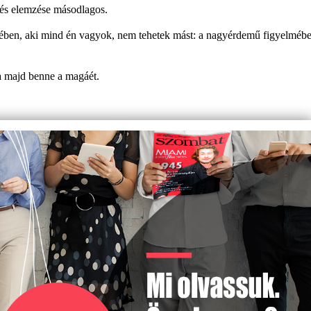
 és elemzése másodlagos.
vében, aki mind én vagyok, nem te­hetek mást: a nagyérdemű figyelméb
a majd benne a magáét.