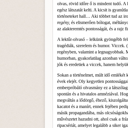
olvas, rövid időre ő is mindent tudó. A
egész látszatát kelti. A kicsit is gyanút
történe­teket hall… Aki többet tud az i
regény,
és elis­merően bólogat, méltányo
az alakteremtés pontosságát, és a rajz f
A lektűr-olvasó – lelkünk gyöngébb fele
tragédiák, szerelem és humor. Viccek.
regényben, valamint a legnagyobbak. M
humorban, gya­korlatilag azonban válto
jók és eredetiek a viccek, hanem hely
Sokan a történelmet, múlt idő em­lékét
évek elejét. Oly kegyetlen pontosság­gal
emberpróbáló olvasmány ez a látszólag
spontán és a hivatalos amnéziával. Hog
megváltás a lődörgő, éhező, kiszolgáltat
kacatot és a manírt, ennek fejében pedi
másik propagandába, más olcsóságokba, 
művészetet hazudni ott, ahol csak a frázi
ripacsériát, amelyet legalább a siker ig