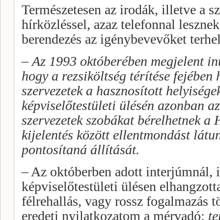
Természetesen az irodák, illetve a s
hírközléssel, azaz telefonnal leszne
berendezés az igénybevevőket terhel
–
Az 1993 októberében megjelent int
hogy a rezsiköltség térítése fejében
szervezetek a hasznosított helyiség
képviselőtestületi ülésén azonban a
szervezetek szobákat bérelhetnek a 
kijelentés között ellentmondást látu
pontosítaná állítását.
– Az októberben adott interjúmnál, 
képviselőtestületi ülésen elhangzott
félrehallás, vagy rossz fogalmazás tö
eredeti nyilatkozatom a mérvadó:
te