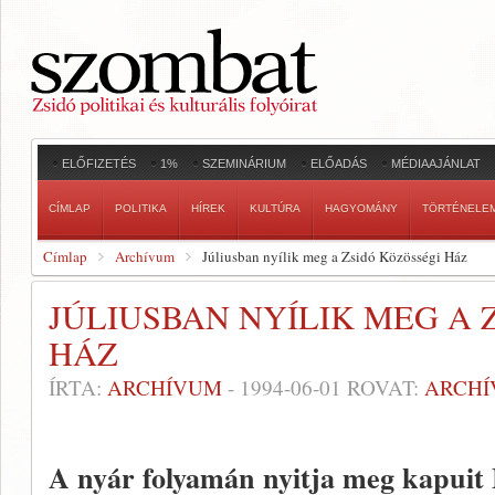
ELŐFIZETÉS
1%
SZEMINÁRIUM
ELŐADÁS
MÉDIAAJÁNLAT
CÍMLAP
POLITIKA
HÍREK
KULTÚRA
HAGYOMÁNY
TÖRTÉNELE
Címlap
Archívum
Júliusban nyílik meg a Zsidó Közösségi Ház
JÚLIUSBAN NYÍLIK MEG A 
HÁZ
ÍRTA:
ARCHÍVUM
-
1994-06-01
ROVAT:
ARCH
A nyár folyamán nyitja meg kapuit 