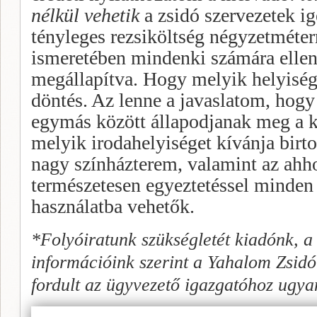
nélkül vehetik
a zsidó szervezetek i
tényleges rezsiköltség négyzetméter
ismeretében mindenki számára ellen
megállapítva. Hogy melyik helyiség 
döntés. Az lenne a javaslatom, hogy
egymás között állapodjanak meg a k
melyik irodahelyiséget kívánja birto
nagy színházterem, valamint az ahh
természetesen egyeztetéssel minden 
használatba vehetők.
*Folyóiratunk szükségletét kiadónk, a
információink szerint a Yahalom Zsid
fordult az ügyvezető igazgatóhoz ugy