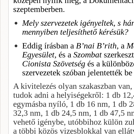
közepén nyílik meg, a Dokumentáci
szeptemberben.
Mely szervezetek igényeltek, s hán
mennyiben teljesíthető kérésük?
Eddig írásban a
B’nai B’rith,
a
Ma
Egyesület,
és a
Szombat
szerkeszt
Cionista Szövetség
és a különböző
szervezetek szóban jelentették be
A kivitelezés olyan szakaszban van,
tudok adni a helyiségekről: 1 db 12
egymásba nyíló, 1 db 16 nm, 1 db 2
32,3 nm, 1 db 24,5 nm, 1 db 47,5 n
vehető igénybe, utóbbihoz külön zu
a többi közös vizesblokkal van ellát