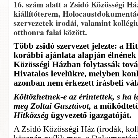
16. szám alatt a Zsidó Közösségi Há
kiállítóterem, Holocaustdokumentác
szervezetek irodái, valamint kollégi
otthonra falai között.
Több zsidó szervezet jelezte: a Hi
korábbi ajánlata alapján élnének 
Közösségi Házban folytassák tová
Hivatalos levelükre, melyben konk
azonban nem érkezett írásbeli vál
Költözhetnek-e az érintettek, s ha 
meg Zoltai Gusztávot,
a működtet
Hitközség
ügyvezető igazgatóját.
A Zsidó Közösségi Ház (irodák, koll