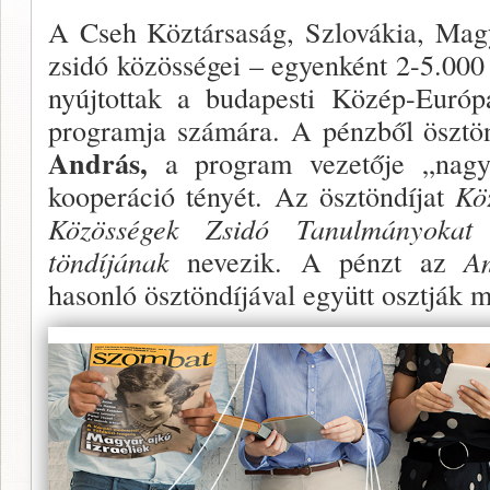
A Cseh Köztársaság, Szlovákia, Magy
zsidó közösségei – egyenként 2-5.000 
nyújtottak a budapesti Közép-Európ
prog­ramja számára. A pénzből ösztön
András,
a program vezetője „nagy
kooperáció tényét. Az ösztöndíjat
Kö
Közösségek Zsidó Tanulmányokat
töndíjának
nevezik. A pénzt az
A
hasonló ösztöndíjával együtt osztják m