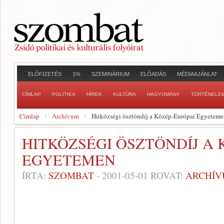
ELŐFIZETÉS
1%
SZEMINÁRIUM
ELŐADÁS
MÉDIAAJÁNLAT
CÍMLAP
POLITIKA
HÍREK
KULTÚRA
HAGYOMÁNY
TÖRTÉNELE
Címlap
Archívum
Hitközségi ösztöndíj a Közép-Európai Egyetem
HITKÖZSÉGI ÖSZTÖNDÍJ A 
EGYETEMEN
ÍRTA:
SZOMBAT
-
2001-05-01
ROVAT:
ARCHÍ