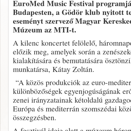
EuroMed Music Festival programját
Budapesten, a Gödör klub nyitott te
eseményt szervező Magyar Keresked
Múzeum az MTI-t.
A kilenc koncertet felölelő, háromna
előzik meg, amelyek során a zenészek
kialakítására és bemutatására ösztön
munkatársa, Kátay Zoltán.
“A közös produkciók az euro-mediterrá
különbözőségek egyenjogúságának erős
zenei irányzatainak kétoldalú gazdago
Európa és mediterrán szomszédai közö
összegzésben.
A fesztivál ideje alatt a múzeum háro