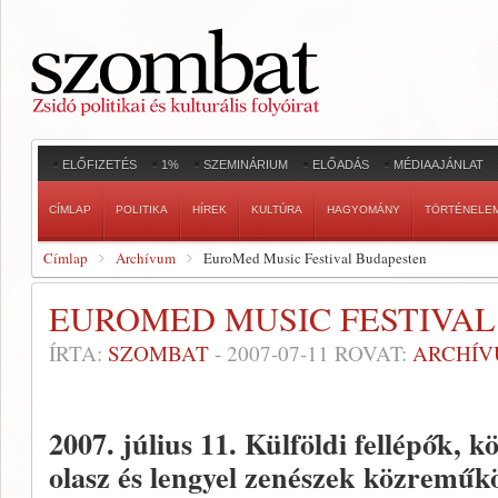
ELŐFIZETÉS
1%
SZEMINÁRIUM
ELŐADÁS
MÉDIAAJÁNLAT
CÍMLAP
POLITIKA
HÍREK
KULTÚRA
HAGYOMÁNY
TÖRTÉNELE
Címlap
Archívum
EuroMed Music Festival Budapesten
EUROMED MUSIC FESTIVAL
ÍRTA:
SZOMBAT
-
2007-07-11
ROVAT:
ARCHÍ
2007. július 11.
Külföldi fellépők, kö
olasz és lengyel zenészek közreműk