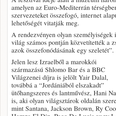
amelyen az Euro-Mediterrán térségben
szervezeteket összefogó, internet alap
lehetőségét vitatják meg.
A rendezvényen olyan személyiségek is
világ számos pontján közvetítették a z
azok összefonódásának egy szeletét”.
Jelen lesz Izraelből a marokkói
származású Shlomo Bar és a BBC
Világzenei díjra is jelölt Yair Dalal,
továbbá a “Jordániából elszakadt”
ütőhangszeres és lantművész, Hani Na
is, aki olyan világsztárok oldalán szere
mint Santana, Jackson Brown, Ry Coo
Hamza El Din, Paco De Lucia vagy L