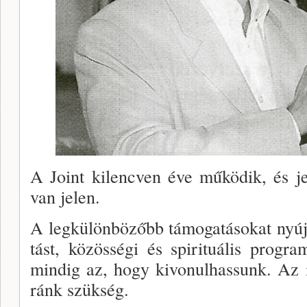
A Joint kilencven éve működik, és je
van jelen.
A legkülönbözőbb támoga­tásokat nyújtj
tást, közösségi és spirituális prog
mindig az, hogy ki­vonulhassunk. Az 
ránk szükség.