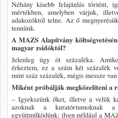
Néhány kisebb felajánlás történt, 
mértékben, amelyben várjuk, illetv
adakozóktól telne. Az ő meg­nyerésü
ten­nünk.
A MAZS Alapítvány költségvetésé­n
magyar zsidóktól?
Jelenleg úgy öt százaléka. Amik
érkeztem, ez a szám két százalék vo
mint száz százalék, mégis messze van 
Miként próbálják megközelíteni a 
– Igyekszünk őket, illetve a velük k
azoknak a ku­ratóriumoknak a
együttműködünk: ilyen például a MAZ