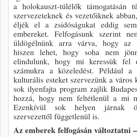
a holokauszt-túlélők támogatásán t
szervezeteknek és vezetőik­nek abba
éljék el a zsidóságukat eddig s
embereket. Felfogá­sunk szerint 
üldögélnünk arra várva, hogy az é
hiszen lehet, hogy soha nem jönn
elindulunk, hogy mi keressük fel 
számukra a közele­dést. Például a 
kulturális esteket szervezünk a váro
sok ilyenfaj­ta program zajlik Budapes
hozzá, hogy nem feltétlenül a mi
Ezen­kívül sok helyen járnak ös
szervezettől függetlenül is.
Az emberek felfogásán változtatni 