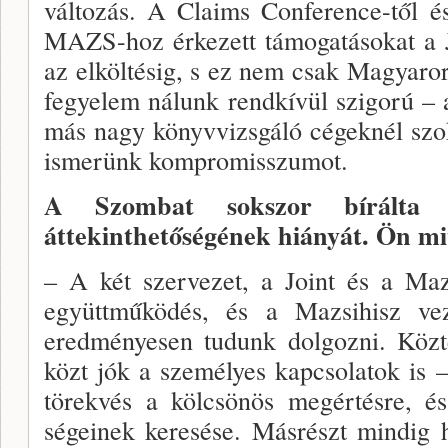
változás. A Claims Conference-től és
MAZS-hoz érkezett támoga­tásokat a J
az elköltésig, s ez nem csak Magyaro
fegyelem ná­lunk rendkívül szigorú –
más nagy könyvvizsgáló cégeknél szo
ismerünk kompromisszumot.
A Szombat sokszor bírálta a
áttekinthetőségének hiányát. Ön mit
– A két szervezet, a Joint és a Maz
együttműködés, és a Mazsihisz vez
eredményesen tudunk dolgozni. Közt
közt jók a személyes kapcsolatok is –
törekvés a kölcsönös megértésre, é
ségeinek keresése. Másrészt mindig 