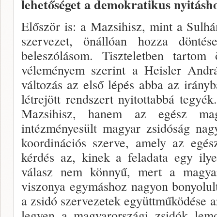
lehetőséget a demokratikus nyitásh
Először is: a Mazsihisz, mint a Sulhá
szervezet, önál­lóan hozza dönté
beleszólásom. Tiszteletben tartom 
véleményem szerint a Heisler Andr
változás az első lépés abba az irány
létrejött rend­szert nyitottabbá teg
Mazsihisz, hanem az egész ma
intézményesült magyar zsidóság nag
koordinációs szerve, amely az egés
kérdés az, kinek a feladata egy ilye
válasz nem könnyű, mert a ma­gyar
viszonya egymáshoz nagyon bonyolult
a zsidó szervezetek együttműködése az
legyen a magyarországi zsidók le­mo