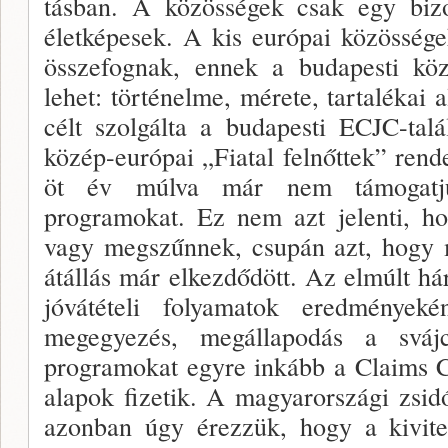
tásban. A közösségek csak egy bizo
életképesek. A kis európai közössége
összefognak, ennek a budapesti köz
lehet: tör­ténelme, mérete, tartalékai 
célt szolgálta a budapesti ECJC-talá
kö­zép-európai „Fiatal felnőttek” rend
öt év múlva már nem támogatjuk
programokat. Ez nem azt jelenti, h
vagy megszűn­nek, csupán azt, hogy 
átállás már elkezdődött. Az elmúlt h
jóvátételi folyamatok eredményekén
megegyezés, megál­lapodás a sváj
programokat egyre inkább a Claims C
alapok fizetik. A magyarországi zsid
azonban úgy érezzük, hogy a kivi­t