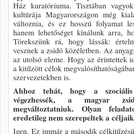
Ház kuratóriu­ma. Tisztában vagyok
kultúrája Magyarországon még ki­al
változnia, és ez hosszú folyamat l
hanem lehetőséget kínálunk arra, ho
Törekszünk rá, hogy lássák: érte
vesznek a zsidó közéletben. Az anya
az utolsó eleme. Hogy az érintettek id
a kitűzött célok megvalósíthatóságáb
szervezetekben is.
Ahhoz tehát, hogy a szociáli
végezhessék, a magyar zsid
megváltoztatniuk. Olyan feladat
eredetileg nem szerepeltek a céljai
Igen. Ez immár a második célkitűzé­s