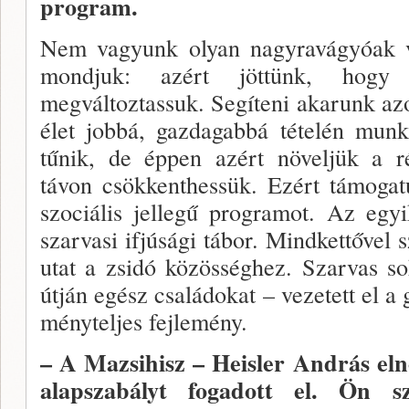
program.
Nem vagyunk olyan nagyravágyóak v
mondjuk: azért jöttünk, hogy
megváltoztassuk. Segíteni akarunk az
élet jobbá, gaz­dagabbá tételén mun
tűnik, de éppen azért növel­jük a r
távon csökkenthessük. Ezért támogat
szociális jellegű programot. Az egy
szarvasi ifjúsági tábor. Mindkettővel
utat a zsidó közösséghez. Szarvas s
útján egész családokat – ve­zetett el 
ményteljes fejlemény.
– A Mazsihisz – Heisler András el­
alapsza­bályt fogadott el. Ön s