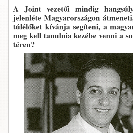
A Joint vezetői mindig hangsúly
jelenléte Magyarországon átmene­ti
túlélőket kívánja segíteni, a magy
meg kell tanulnia kezébe ven­ni a s
téren?