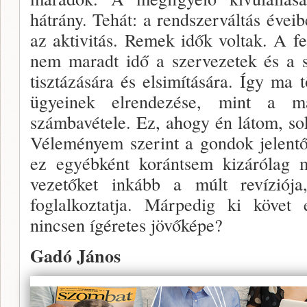
hátrány. Tehát: a rendszerváltás éveib
az akti­vitás. Remek idők voltak. A 
nem maradt idő a szervezetek és a sz
tisztázására és elsimítására. Így ma 
ügyeinek el­rendezése, mint a m
számbavétele. Ez, ahogy én látom, sok
Vélemé­nyem szerint a gondok jelentő
ez egyébként koránt­sem kizárólag 
vezetőket inkább a múlt revíziója
foglalkoztatja. Márpe­dig ki követ
nincsen ígéretes jövőképe?
Gadó János