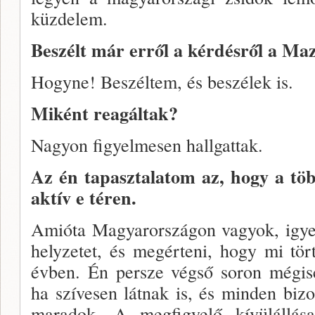
küzdelem.
Beszélt már erről a kérdésről a Maz
Hogyne! Beszéltem, és beszélek is.
Miként reagáltak?
Nagyon figyelmesen hallgattak.
Az én tapasztalatom az, hogy a töb
aktív e téren.
Amióta Magyarországon vagyok, igye
helyze­tet, és megérteni, hogy mi törté
évben. Én persze végső soron mégis
ha szívesen látnak is, és minden bi­zo
maradok. A megfigyelő kívülállás