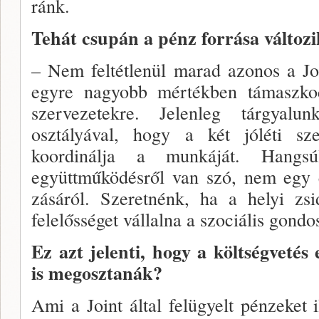
ránk.
Tehát csupán a pénz forrása vál­toz
– Nem feltétlenül marad azonos a Jo
egyre nagyobb mértékben támaszko
szervezetekre. Jelenleg tárgyalu
osztályával, hogy a két jóléti sze
koordinálja a munkáját. Hangsú
együttműködésről van szó, nem egy e
zásáról. Szeretnénk, ha a helyi zs
felelősséget vállal­na a szociális gond
Ez azt jelenti, hogy a költségvetés 
is meg­osztanák?
Ami a Joint által felügyelt pénzeket i