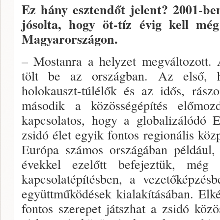
Ez hány esztendőt jelent? 2001-ben
jósolta, hogy öt-tíz évig kell mé
Magyarországon.
– Mostanra a helyzet megváltozott.
tölt be az ország­ban. Az első,
holokauszt-túlélők és az idős, rász
második a közös­ségépítés előmoz
kapcsolatos, hogy a globalizálódó 
zsidó élet egyik fontos regionális köz
Európa számos országában pél­dául,
évekkel ezelőtt befejeztük, még
kapcsolatépítésben, a vezetőkép­zés
együttmű­ködések kialakításában. Elk
fontos szerepet játszhat a zsidó közö