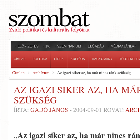
ELŐFIZETÉS
1%
SZEMINÁRIUM
ELŐADÁS
MÉDIAAJÁNLAT
CÍMLAP
POLITIKA
HÍREK
KULTÚRA
HAGYOMÁNY
TÖRTÉNELE
Címlap
Archívum
Az igazi siker az, ha már nincs ránk szükség
AZ IGAZI SIKER AZ, HA MÁ
SZÜKSÉG
ÍRTA:
GADÓ JÁNOS
-
2004-09-01
ROVAT:
ARC
Az igazi siker az, ha már nincs rá
„