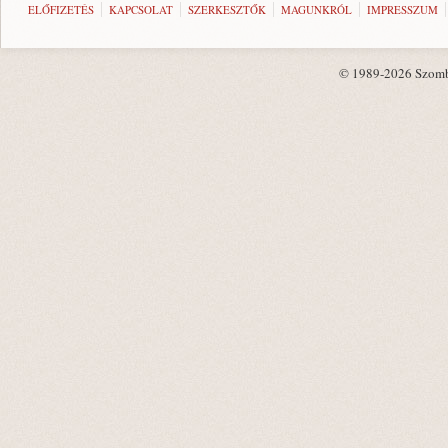
ELŐFIZETÉS
KAPCSOLAT
SZERKESZTŐK
MAGUNKRÓL
IMPRESSZUM
© 1989-2026 Szombat