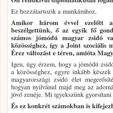
Ez hozzátartozik a munkámhoz.
Amikor három évvel ezelőtt az
beszélgettünk, ő az egyik fő gon
számos jómódú magyar zsidó v
közösséghez, így a Joint szociális
Érez változást e téren, amióta Mag
Igen, úgy érzem, hogy a jómódú zsi­d
a közös­séghez, egyre inkább készek
magyarországi zsidó élet megerősí
hogyan nyilvánul majd meg az adomá
jövő zenéje. Mi igyekszünk gyorsítani 
És ez konkrét számokban is kife­jez