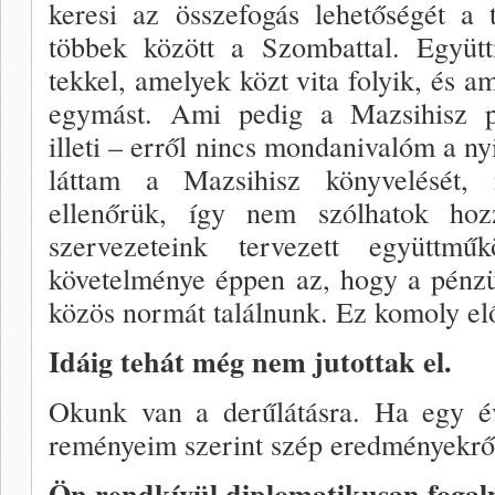
keresi az összefogás lehetőségét a t
többek között a Szom­battal. Együt
tekkel, amelyek közt vita folyik, és a
egymást. Ami pedig a Mazsihisz pé
illeti – erről nincs monda­nivalóm a 
láttam a Mazsihisz könyvelését
ellenőrük, így nem szólhatok hoz
szervezeteink tervezett együttmű
követelménye éppen az, hogy a pénzü
közös normát találnunk. Ez komoly el
Idáig tehát még nem jutottak el.
Okunk van a derűlátásra. Ha egy év
reményeim sze­rint szép eredményekrő
Ön rendkívül diplomatikusan fo­gal