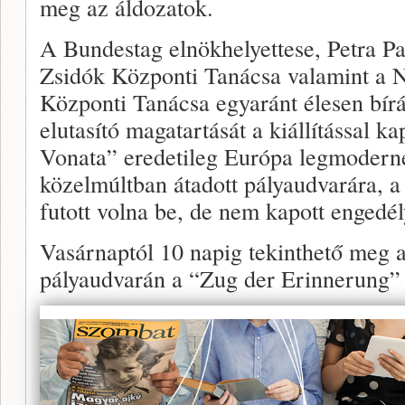
meg az áldozatok.
A Bundestag elnökhelyettese, Petra P
Zsidók Központi Tanácsa valamint a 
Központi Tanácsa egyaránt élesen bír
elutasító magatartását a kiállítással 
Vonata” eredetileg Európa legmodern
közelmúltban átadott pályaudvarára, a
futott volna be, de nem kapott engedél
Vasárnaptól 10 napig tekinthető meg a
pályaudvarán a “Zug der Erinnerung” c