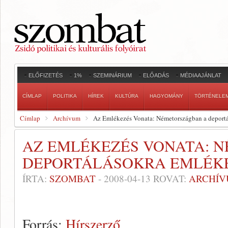
ELŐFIZETÉS
1%
SZEMINÁRIUM
ELŐADÁS
MÉDIAAJÁNLAT
CÍMLAP
POLITIKA
HÍREK
KULTÚRA
HAGYOMÁNY
TÖRTÉNELE
Címlap
Archívum
Az Emlékezés Vonata: Németországban a deport
AZ EMLÉKEZÉS VONATA: 
DEPORTÁLÁSOKRA EMLÉK
ÍRTA:
SZOMBAT
-
2008-04-13
ROVAT:
ARCHÍ
Forrás:
Hírszerző