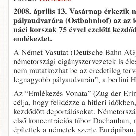
2008. április 13.
Vasárnap érkezik m
pályaudvarára (Ostbahnhof) az az id
náci korszak 75 évvel ezelőtt kezdő
emlékeztet.
A Német Vasutat (Deutsche Bahn AG)
németországi cigányszervezetek is élese
nem mutatkozhat be az eredetileg terv
legnagyobb pályaudvarán”, a berlini 
Az “Emlékezés Vonata” (Zug der Erin
célja, hogy felidézze a hitleri időkbe
kezdődött deportálásokat. Németorsz
első koncentrációs tábor Dachauban, m
építettek a németek szerte Európában,