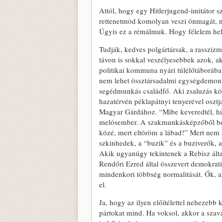
Attól, hogy egy Hitlerjugend-imitátor 
rettenetmód komolyan veszi önmagát, n
Úgyis ez a rémálmuk. Hogy félelem hely
Tudják, kedves polgártársak, a rasszizm
távon is sokkal veszélyesebbek azok, a
politikai kommuna nyári túlélőtáborába
nem lehet össztársadalmi egységdemonst
segédmunkás családfő. Aki zsaluzás kö
hazatérvén péklapátnyi tenyerével osztj
Magyar Gárdához. “Mibe keveredtél, hül
melósember. A szakmunkásképzőből b
közé, mert eltöröm a lábad!” Mert nem
szkinhedek, a “buzik” és a buziverők, 
Akik ugyanúgy tekintenek a Rebisz által
Rendőri Ezred által összevert demokrat
mindenkori többség normalitását. Ők, ak
el.
Ja, hogy az ilyen előítélettel nehezebb
pártokat mind. Ha voksol, akkor a szav