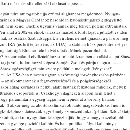
lkot) már második ellenzéki ciklusát tapossa.
Lajtán túlra mutogatók ujja ezúttal alighanem megdermed. Nyugat-
znának a Magyar Gárdához hasonlóan katonásdit játszó gittegylettel
nk nem kéne. Őnekik ugyanis vannak még telivér, potens extrémistáik
Pen által a 2002-es elnökválasztás második fordulójába juttatott és idén
ational, az osztrák Szabadságpárt, a virulens német újnácik, a pár éve még
t IRA (és brit tejtestvére, az UDA), a stabilan húsz percentre esélyes
gatottságú Blocher-féle helvét ultrák. Minek pazarolnának
 Az euroatlanti civilizációhoz sorolható Izraelben a vallási alapú Shas
tagja volt, holott hozzá képest Semjén Zsolt és pártja maga a testet
 a Shasz egészségügyi minisztere például a melegek (kényszer?)
lte. Az USA-ban nincsen ugyan a szövetségi törvényhozásba pártként
e – az alkotmánynak a fegyverviselésről és a polgárőrségekről
korlatilag korlátozás nélkül alakulhatnak félkatonai milíciák, melyek
ltrabalos csoportok is. Csakhogy világnézeti alapon nem lehet a
egy paramilitáris egység tagjai nem lépnek át a törvény határán,
ak. S akkor még az abortuszklinika-robbantó magzatvédőkről nem is
ilágkörképhez odatesszük egynémely szomszédunkat (például Szlovákiát)
zkodott, akkor nyugodtan leszögezhetjük, hogy a magyar szélsőjobb –
etten gyenge pozíciókkal bír. És ha a politikai súlyukkal arányos
e sem gondolhatnák magukat erős(ödő)nek. Leghatékonyabban harcolni