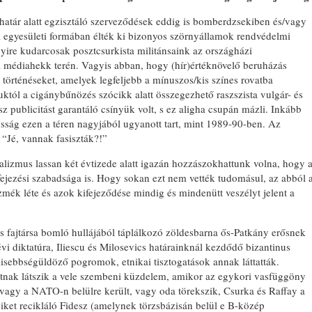
ahatár alatt egzisztáló szerveződések eddig is bomberdzsekiben és/vagy
 egyesületi formában élték ki bizonyos szörnyállamok rendvédelmi
nyire kudarcosak posztcsurkista militánsaink az országházi
médiahekk terén. Vagyis abban, hogy (hír)értéknövelő beruházás
történéseket, amelyek legfeljebb a mínuszos/kis színes rovatba
juktól a cigánybűnözés szócikk alatt összegezhető raszszista vulgár- és
z publicitást garantáló csínyük volt, s ez aligha csupán mázli. Inkább
osság ezen a téren nagyjából ugyanott tart, mint 1989-90-ben. Az
 “Jé, vannak fasiszták?!”
ralizmus lassan két évtizede alatt igazán hozzászokhattunk volna, hogy 
jezési szabadsága is. Hogy sokan ezt nem vették tudomásul, az abból 
zmék léte és azok kifejeződése mindig és mindenütt veszélyt jelent a
ös fajtársa bomló hullájából táplálkozó zöldesbarna ős-Patkány erősnek
évi diktatúra, Iliescu és Milosevics határainknál kezdődő bizantinus
kisebbségüldöző pogromok, etnikai tisztogatások annak láttatták.
ttnak látszik a vele szembeni küzdelem, amikor az egykori vasfüggöny
vagy a NATO-n belülre került, vagy oda törekszik, Csurka és Raffay a
iket recikláló Fidesz (amelynek törzsbázisán belül e B-közép