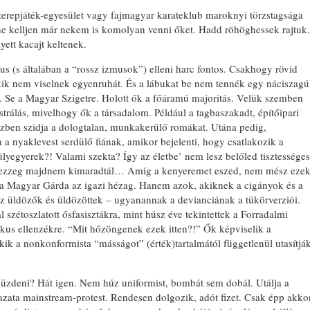
szerepjáték-egyesület vagy fajmagyar karateklub maroknyi törzstagsága
e kelljen már nekem is komolyan venni őket. Hadd röhöghessek rajtuk.
ett kacajt keltenek.
us (s általában a “rossz izmusok”) elleni harc fontos. Csakhogy rövid
kik nem viselnek egyenruhát. És a lábukat be nem tennék egy náciszagú
. Se a Magyar Szigetre. Holott ők a főáramú majoritás. Velük szemben
rálás, mivelhogy ők a társadalom. Például a tagbaszakadt, építőipari
zben szidja a dologtalan, munkakerülő romákat. Utána pedig,
a a nyaklevest serdülő fiának, amikor bejelenti, hogy csatlakozik a
yegyerek?! Valami szekta? Így az életbe’ nem lesz belőled tisztességes
ezzeg majdnem kimaradtál… Amíg a kenyeremet eszed, nem mész eze
 a Magyar Gárda az igazi hézag. Hanem azok, akiknek a cigányok és a
az üldözők és üldözöttek – ugyanannak a devianciának a tükörverziói.
 szétoszlatott ősfasisztákra, mint húsz éve tekintettek a Forradalmi
ikus ellenzékre. “Mit hőzöngenek ezek itten?!” Ők képviselik a
ik a nonkonformista “másságot” (érték)tartalmától függetlenül utasítjá
 küzdeni? Hát igen. Nem húz uniformist, bombát sem dobál. Utálja a
azata mainstream-protest. Rendesen dolgozik, adót fizet. Csak épp akko