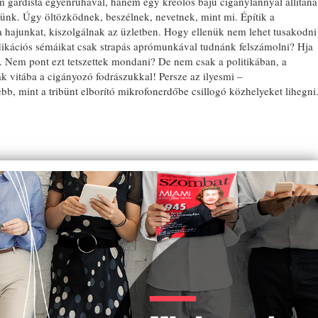
m gárdista egyenruhával, hanem egy kreolos bájú cigánylánnyal állítana
tünk. Úgy öltözködnek, beszélnek, nevetnek, mint mi. Építik a
 a hajunkat, kiszolgálnak az üzletben. Hogy ellenük nem lehet tusakodni
udikációs sémáikat csak strapás aprómunkával tudnánk felszámolni? Hja
c. Nem pont ezt tetszettek mondani? De nem csak a politikában, a
k vitába a cigányozó fodrászukkal! Persze az ilyesmi –
b, mint a tribünt elborító mikrofonerdőbe csillogó közhelyeket lihegni