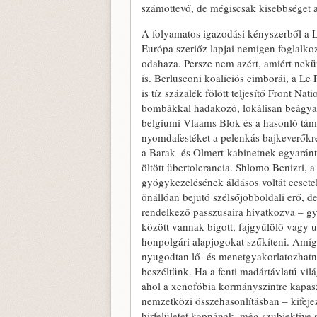
számottevő, de mégiscsak kisebbséget a
A folyamatos igazodási kényszerből a 
Európa szeriőz lapjai nemigen foglalko
odahaza. Persze nem azért, amiért nekü
is. Berlusconi koalíciós cimborái, a Le 
is tíz százalék fölött teljesítő Front N
bombákkal hadakozó, lokálisan beágyazot
belgiumi Vlaams Blok és a hasonló támo
nyomdafestéket a pelenkás bajkeverőkre?
a Barak- és Olmert-kabinetnek egyaránt 
öltött übertolerancia. Shlomo Benizri,
gyógykezelésének áldásos voltát ecsete
önállóan bejutó szélsőjobboldali erő, d
rendelkező passzusaira hivatkozva – gya
között vannak bigott, fajgyűlölő vagy u
honpolgári alapjogokat szűkíteni. Amíg 
nyugodtan lő- és menetgyakorlatozhatn
beszéltünk. Ha a fenti madártávlatú v
ahol a xenofóbia kormányszintre kapas
nemzetközi összehasonlításban – kifejez
hírfelületet kapnának, még szubjektív