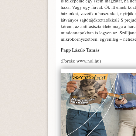
is felképelné egy szem magzatát, ha ne
haza. Vagy egy fiúval. Ők itt élnek köz
házunkat, vezetik a buszunkat, nyírják
látványos sajtótájékoztatókkal? S prej
kérem, az antifasiszta élete maga a har
mindennapokban is legyen az. Szálljana
mikrokörnyezetben, egyénileg – nehezeb
Papp László Tamás
(Forrás: www.nol.hu)