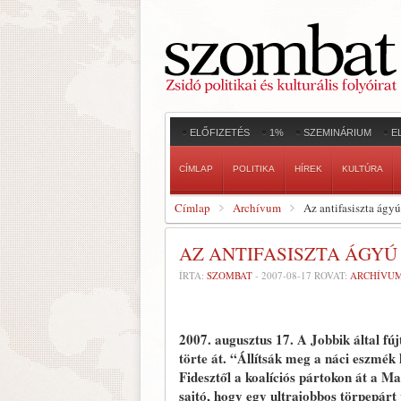
ELŐFIZETÉS
1%
SZEMINÁRIUM
E
CÍMLAP
POLITIKA
HÍREK
KULTÚRA
Címlap
Archívum
Az antifasiszta ágyú
AZ ANTIFASISZTA ÁGYÚ
ÍRTA:
SZOMBAT
-
2007-08-17
ROVAT:
ARCHÍVU
2007. augusztus 17.
A Jobbik által fú
törte át. “Állítsák meg a náci eszmék 
Fidesztől a koalíciós pártokon át a Ma
sajtó, hogy egy ultrajobbos törpepárt 