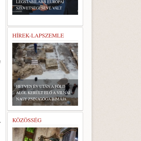
LEGSTABILABB EURÓPAI
SZÖVETSÉGESÉVÉ VÁLT
HÍREK-LAPSZEMLE
z
HETVEN ÉV UTÁN A FÖLD
ALÓL KERÜLT ELŐ A VILNAI
NAGY ZSINAGÓGA BIMÁJA
KÖZÖSSÉG
,