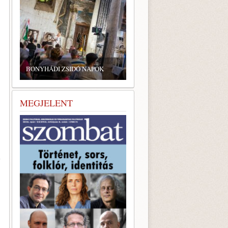
ZSIDÓ GASZTRONÓMIAI
TALÁLKOZÓ A BONYHÁDI
,
ZSINAGÓGÁBAN
MEGJELENT
m