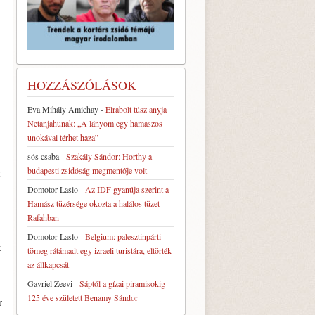
HOZZÁSZÓLÁSOK
Eva Mihály Amichay
-
Elrabolt túsz anyja
Netanjahunak: „A lányom egy hamaszos
unokával térhet haza”
sós csaba
-
Szakály Sándor: Horthy a
budapesti zsidóság megmentője volt
k
Domotor Laslo
-
Az IDF gyanúja szerint a
Hamász tüzérsége okozta a halálos tüzet
Rafahban
Domotor Laslo
-
Belgium: palesztinpárti
k
tömeg rátámadt egy izraeli turistára, eltörték
az állkapcsát
Gavriel Zeevi
-
Sáptól a gízai piramisokig –
125 éve született Benamy Sándor
r