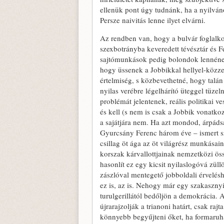
ellenük pont úgy tudnánk, ha a nyilván
Persze naivitás lenne ilyet elvárni.
Az rendben van, hogy a bulvár foglalko
szexbotrányba keveredett tévésztár és 
sajtómunkások pedig bolondok lennének 
hogy üssenek a Jobbikkal hellyel-közze
értelmiség, s közbevethetné, hogy tal
nyilas verébre légelhárító üteggel tüzel
problémát jelentenek, reális politikai v
és kell (s nem is csak a Jobbik vonatk
a sajátjára nem. Ha azt mondod, árpáds
Gyurcsány Ferenc három éve – ismert szé
csillag öt ága az öt világrész munkásain
korszak kárvallottjainak nemzetközi öss
hasonlít ez egy kicsit nyilaslogóvá züll
zászlóval mentegető jobboldali érvelésh
ez is, az is. Nehogy már egy szakaszn
turulgerillától bedőljön a demokrácia.
újrarajzolják a trianoni határt, csak ra
könnyebb begyűjteni őket, ha formaru