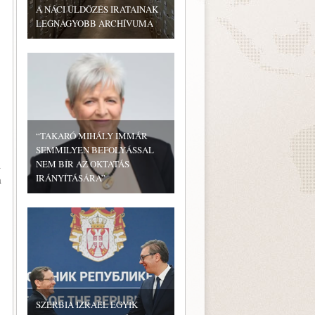
A NÁCI ÜLDÖZÉS IRATAINAK
LEGNAGYOBB ARCHÍVUMA
“TAKARÓ MIHÁLY IMMÁR
SEMMILYEN BEFOLYÁSSAL
a
NEM BÍR AZ OKTATÁS
IRÁNYÍTÁSÁRA”
a
SZERBIA IZRAEL EGYIK