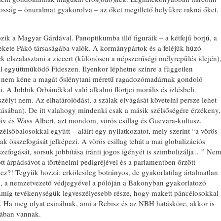
osság – önuralmat gyakorolva – az őket megillető helyükre rakná őket.
zik a Magyar Gárdával. Panoptikumba illő figuráik – a kétfejű borjú, a
Fekete Pákó társaságába valók. A kormánypártok és a feléjük húzó
elszalasztani a ziccert (különösen a népszerűségi mélyrepülés idején)
l együttműködő Fideszen. Ilyenkor léphetne színre a független
án nem kéne a magát őslénytani méretű ragadozómadárnak gondoló
ni. A Jobbik Orbánékkal való alkalmi flörtjei morális és ízlésbeli
eszélyt nem. Az elhatárolódást, a szálak elvágását követelni persze lehet
ozásában). De itt valahogy mindenki csak a másik szélsőségére érzékeny,
áv és Wass Albert, azt mondom, vörös csillag és Guevara-kultusz.
lsőbalosokkal együtt – aláírt egy nyilatkozatot, mely szerint “a vörös
ak összefogását jelképezi. A vörös csillag tehát a mai globalizációs
zefogását, sorsuk jobbítása iránti jogos igényét is szimbolizálja…” Ne
ött árpádsávot a történelmi pedigréjével és a parlamentben őrzött
ez?! Tegyük hozzá: erkölcsileg botrányos, de gyakorlatilag ártalmatlan
yi, a nemzetvezető védjegyével a pólóján a Bakonyban gyakorlatozó
 Amíg tevékenységük legveszélyesebb része, hogy makett páncélosokkal
jta. Ha meg olyat csinálnak, ami a Rebisz és az NBH hatásköre, akkor is
hában vannak.