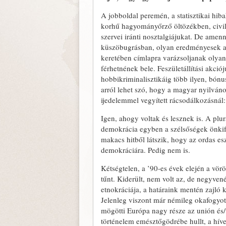
A jobboldal peremén, a statisztikai hib
korhű hagyományőrző öltözékben, civil
szervei iránti nosztalgiájukat. De amen
küszöbugrásban, olyan eredményesek a 
keretében címlapra varázsoljanak olyan 
férhetnének bele. Feszületállítási akció
hobbikriminalisztikáig több ilyen, bónus
arról lehet szó, hogy a magyar nyilván
ijedelemmel vegyített rácsodálkozásnál:
Igen, ahogy voltak és lesznek is. A plu
demokrácia egyben a szélsőségek önkife
makacs hitből látszik, hogy az ordas es
demokráciára. Pedig nem is.
Kétségtelen, a ’90-es évek elején a vör
tűnt. Kiderült, nem volt az, de negyven
etnokráciája, a határaink mentén zajló 
Jelenleg viszont már némileg okafogyo
mögötti Európa nagy része az unión és/
történelem emésztőgödrébe hullt, a híve