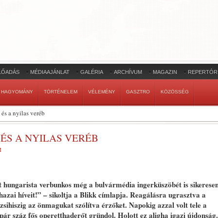
LŐADÁS
MÉDIAAJÁNLAT
GALÉRIA
ARCHÍVUM
MAGAZIN
REPERTÓR
HAGYOMÁNY
TÖRTÉNELEM
VÉLEMÉNY
GASZTRO
KÖZÖSSÉG
 és a nyilas veréb
 ÉS A NYILAS VERÉB
M
jt hungarista verbunkos még a bulvármédia ingerküszöbét is sikerese
hazai híveit!” – sikoltja a Blikk címlapja. Reagálásra ugrasztva a
zsihiszig az önmagukat szólítva érzőket. Napokig azzal volt tele a
pár száz fős operetthaderőt gründol. Holott ez aligha igazi újdonság.