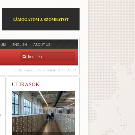
TÁMOGATOM A SZOMBATOT
IUM
ENGLISH
ABOUT US
2026. augusztus 6, csütörtök | 5786. Áv 23
ÚJ
ÍRÁSOK
n