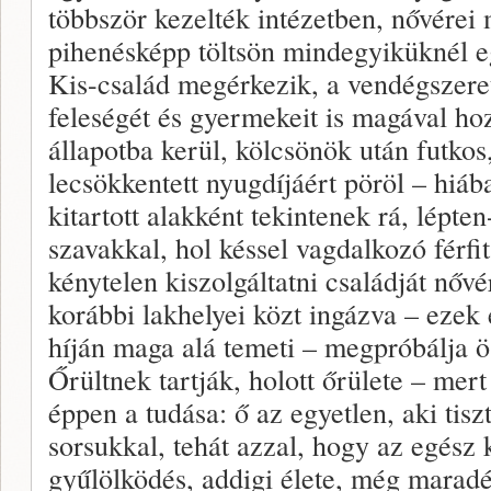
többször kezelték intézetben, nővérei
pihenésképp töltsön mindegyiküknél e
Kis-család megérkezik, a vendégszeret
feleségét és gyermekeit is magával ho
állapotba kerül, kölcsönök után futkos,
lecsökkentett nyugdíjáért pöröl – hiáb
kitartott alakként tekintenek rá, lép
szavakkal, hol késsel vagdalkozó férf
kénytelen kiszolgáltatni családját nőv
korábbi lakhelyei közt ingázva – ezek e
híján maga alá temeti – megpróbálja ö
Őrültnek tartják, holott őrülete – mert 
éppen a tudása: ő az egyetlen, aki tis
sorsukkal, tehát azzal, hogy az egész 
gyűlölködés, addigi élete, még marad