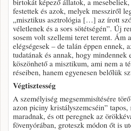
birtokát képező állatok, a mesebeliek,
festettek és azok, melyek messziről le
„misztikus asztrológia […] az írott sz
véletlenek és a sors sötétségén”. Új r
sosem volt szellemi teret teremt. Ám 
elégségesek – de talán éppen ennek, a
tudatának és annak, hogy mindennek e
köszönhető a misztikum, ami nem a t
réseiben, hanem egyenesen belőlük szü
Végtisztesség
A személyiség megsemmisítésére törő 
azon piciny kristályszemcséin” tapos,
maradnak, és ott peregnek az örökkév
fövenyórában, groteszk módon őt is ut