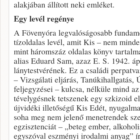
alakjában állított neki emléket.
Egy levél regénye
A Fövenyóra legvalóságosabb fundam
tízoldalas levél, amit Kis – nem minde
mint háromszáz oldalas könyv tartalm
alias Eduard Sam, azaz E. S. 1942. ápr
lánytestvérének. Ez a családi perpatva
– Vizsgálati eljárás, Tanúkihallgatás, 
feljegyzései – kulcsa, nélküle mind az
tévelygésnek tetszenek egy szkizoid e
újvidéki illetőségű Kis Edét, nyugalmaz
soha meg nem jelenő menetrendek szerz
egzisztenciát – „beteg ember, alkoholi
egyszóval eszményi irodalmi anyag” írt