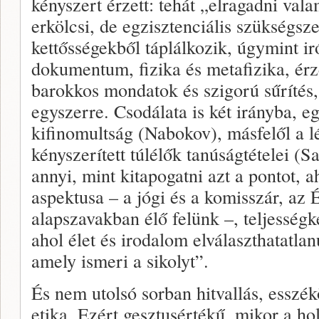
kényszert érzett: tehát „elragadni va
erkölcsi, de egzisztenciális szükségsz
kettősségekből táplálkozik, úgymint iró
dokumentum, fizika és metafizika, érz
barokkos mondatok és szigorú sűrítés,
egyszerre. Csodálata is két irányba, eg
kifinomultság (Nabokov), másfelől a lé
kényszerített túlélők tanúságtételei (S
annyi, mint kitapogatni azt a pontot, a
aspektusa – a jógi és a komisszár, az
alapszavakban élő felünk –, teljességk
ahol élet és irodalom elválaszthatatlan
amely ismeri a sikolyt”.
És nem utolsó sorban hitvallás, esszé
etika. Ezért gesztusértékű, mikor a ho