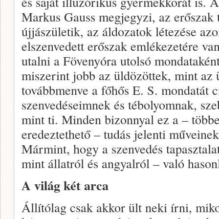
és saját illuzórikus gyermekkorát is. 
Markus Gauss megjegyzi, az erőszak t
újjászületik, az áldozatok létezése a
elszenvedett erőszak emlékezetére van 
utalni a Fövenyóra utolsó mondataként
miszerint jobb az üldözöttek, mint az 
továbbmenve a főhős E. S. mondatát cit
szenvedéseimnek és tébolyomnak, sze
mint ti. Minden bizonnyal ez a – többe
eredeztethető – tudás jelenti műveine
Mármint, hogy a szenvedés tapasztala
mint állatról és angyalról – való hason
A világ két arca
Állítólag csak akkor ült neki írni, mik