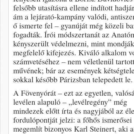
felsőbb utasításra ellene indított hadj
ám a lejárató-kampány valódi, antisz
ő ismerte fel – gyanúját még közeli bar
fogadták. Írói módszertanát az Anatóm
kényszerült védelmezni, mint mondjá
megfelelő kifejezés. Kiváló alkalom vo
számvetéséhez – nem véletlenül tartot
művének; bár az események kétségtel
sokkal később Párizsban telepedett le.
A Fövenyórát – ezt az egyetlen, valós
levélen alapuló – „levélregény” még
mindezek előtt írta és nagyjából az él
fordulópontját jelzi: a főhős ismerősei
megemlít bizonyos Karl Steinert, aki a