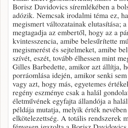
Borisz Davidovics síremlékében a bol
adózik. Nemcsak irodalmi téma ez, ha
megismert változatainak elutasítása; a
megtagadja az embertől, hogy az a pár
kvintesszencia, amibe belesűrítette múlt
megismerést és sejtelmeket, amibe bel
szívét, eszét, tovább élhessen mint me
Gilles Barbedette, amikor azt állítja,
porráomlása idején, amikor senki sem 
vagy azt, hogy más, egyetemes értékekk
regény eszménye csak a halál gondolat
életművének egyfajta állandója a halá
példája mutatja, melyik érték nevében s
elkötelezettség. A totális rendszerek
fényesen igazolta a Borisz Davidovics