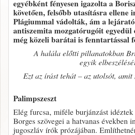
egyébként fényesen igazolta a Boris
követően, felsőbb utasításra ellene i
Plágiummal vádolták, ám a lejárat
antiszemita mozgatórugóit egyedül ő
még közeli barátai is fenntartással 
A halála előtti pillanatokban B
egyik elbeszélésé
Ezt az írást tehát – az utolsót, am
Palimpszeszt
Elég furcsa, miféle burjánzást idéztek
Borges szövegei a hatvanas években i
jugoszláv írók prózájában. Említhetn