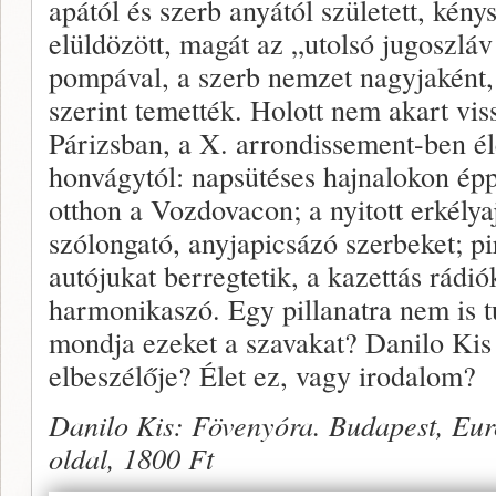
apától és szerb anyától született, kény
elüldözött, magát az „utolsó jugoszláv
pompával, a szerb nemzet nagyjaként, 
szerint temették. Holott nem akart vis
Párizsban, a X. arrondissement-ben é
honvágytól: napsütéses hajnalokon ép
otthon a Vozdovacon; a nyitott erkély
szólongató, anyjapicsázó szerbeket; p
autójukat berregtetik, a kazettás rád
harmonikaszó. Egy pillanatra nem is 
mondja ezeket a szavakat? Danilo Kis 
elbeszélője? Élet ez, vagy irodalom?
Danilo Kis: Fövenyóra. Budapest, Eu
oldal, 1800 Ft