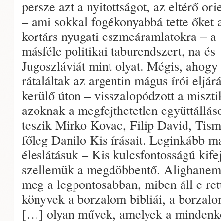
persze azt a nyitottságot, az eltérő ori
– ami sokkal fogékonyabbá tette őket 
kortárs nyugati eszmeáramlatokra – a
másféle politikai taburendszert, na és
Jugoszláviát mint olyat. Mégis, ahogy
rátaláltak az argentin mágus írói eljá
kerülő úton – visszalopódzott a miszti
azoknak a megfejthetetlen együttállá
teszik Mirko Kovac, Filip David, Tisma
főleg Danilo Kis írásait. Leginkább m
éleslátásuk – Kis kulcsfontosságú kife
szellemük a megdöbbentő. Alighanem 
meg a legpontosabban, miben áll e ret
könyvek a borzalom bibliái, a borzalom
[…] olyan művek, amelyek a mindenkor