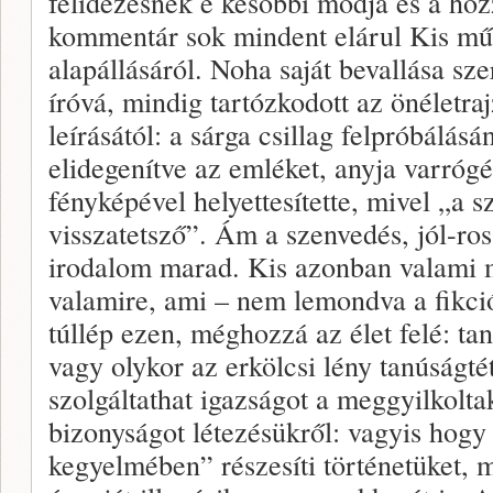
felidézésnek e későbbi módja és a hoz
kommentár sok mindent elárul Kis műv
alapállásáról. Noha saját bevallása szer
íróvá, mindig tartózkodott az önéletra
leírásától: a sárga csillag felpróbálásá
elidegenítve az emléket, anyja varrógé
fényképével helyettesítette, mivel „a
visszatetsző”. Ám a szenvedés, jól-ros
irodalom marad. Kis azonban valami m
valamire, ami – nem lemondva a fikció
túllép ezen, méghozzá az élet felé: ta
vagy olykor az erkölcsi lény tanúságtét
szolgáltathat igazságot a meggyilkolta
bizonyságot létezésükről: vagyis hogy
kegyelmében” részesíti történetüket, m