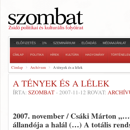
ELŐFIZETÉS
1%
SZEMINÁRIUM
ELŐADÁS
MÉDIAAJÁNLAT
CÍMLAP
POLITIKA
HÍREK
KULTÚRA
HAGYOMÁNY
TÖRTÉNELE
Címlap
Archívum
A tények és a lélek
A TÉNYEK ÉS A LÉLEK
ÍRTA:
SZOMBAT
-
2007-11-12
ROVAT:
ARCHÍ
2007. november / Csáki Márton
„…é
állandója a halál (…) A totális ren