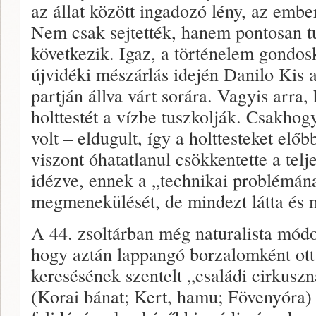
az állat között ingadozó lény, az embe
Nem csak sejtették, hanem pontosan tu
következik. Igaz, a történelem gondosk
újvidéki mészárlás idején Danilo Kis 
partján állva várt sorára. Vagyis arra
holttestét a vízbe tuszkolják. Csakhogy 
volt – eldugult, így a holttesteket előb
viszont óhatatlanul csökkentette a telje
idézve, ennek a „technikai problémán
megmenekülését, de mindezt látta és 
A 44. zsoltárban még naturalista módon 
hogy aztán lappangó borzalomként ott 
keresésének szentelt „családi cirkuszna
(Korai bánat; Kert, hamu; Fövenyóra)