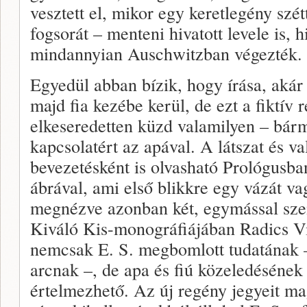
vesztett el, mikor egy keretlegény szé
fogsorát – menteni hivatott levele is, 
mindannyian Auschwitzban végezték.
Egyedül abban bízik, hogy írása, akár
majd fia kezébe kerül, de ezt a fiktív 
elkeseredetten küzd valamilyen – bármi
kapcsolatért az apával. A látszat és v
bevezetésként is olvasható Prológusba
ábrával, ami első blikkre egy vázát v
megnézve azonban két, egymással szem
Kiváló Kis-monográfiájában Radics Vik
nemcsak E. S. megbomlott tudatának – 
arcnak –, de apa és fiú közeledésének
értelmezhető. Az új regény jegyeit m