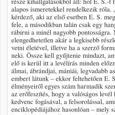
része kihallgatásokból áll: hol E. S.-t 
alapos ismeretekkel rendelkezik róla.
kérdező, aki az első esetben E. S. me
fele, a másodikban talán csak egy hang
rábírni a minél nagyobb pontosságra.
elengedhetetlen akár a legkisebb részl
vetni életével, illetve ha a szerző form
neki. Össze kell gyűjtenie mindazt, am
elő is kerül itt a levélírás minden el
álmai, ábrándjai, mániái, legvadabb a
embert látunk – ekkor feltehetően E. S
élményeiről egyes szám harmadik szem
az erőfeszítés, hogy a valóságos levél 
kedvenc fogásával, a felsorolással, am
enciklopédiájához hasonlóan – mely s