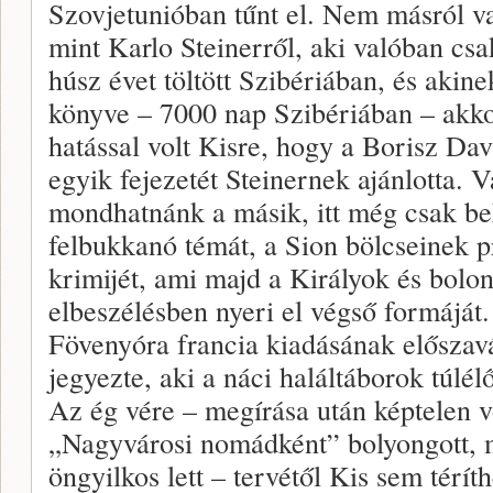
Szovjetunióban tűnt el. Nem másról v
mint Karlo Steinerről, aki valóban cs
húsz évet töltött Szibériában, és akine
könyve – 7000 nap Szibériában – akk
hatással volt Kisre, hogy a Borisz Dav
egyik fejezetét Steinernek ajánlotta. 
mondhatnánk a másik, itt még csak be
felbukkanó témát, a Sion bölcseinek p
krimijét, ami majd a Királyok és bolo
elbeszélésben nyeri el végső formáját. 
Fövenyóra francia kiadásának előszavá
jegyezte, aki a náci haláltáborok túlé
Az ég vére – megírása után képtelen vo
„Nagyvárosi nomádként” bolyongott, m
öngyilkos lett – tervétől Kis sem téríth