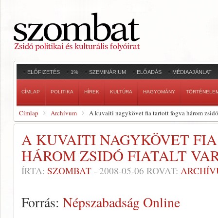
ELŐFIZETÉS
1%
SZEMINÁRIUM
ELŐADÁS
MÉDIAAJÁNLAT
CÍMLAP
POLITIKA
HÍREK
KULTÚRA
HAGYOMÁNY
TÖRTÉNELE
Címlap
Archívum
A kuvaiti nagykövet fia tartott fogva három zsidó
A KUVAITI NAGYKÖVET FI
HÁROM ZSIDÓ FIATALT VA
ÍRTA:
SZOMBAT
-
2008-05-06
ROVAT:
ARCHÍ
Forrás:
Népszabadság Online