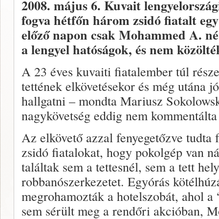
2008. május 6.
Kuvait lengyelország
fogva hétfőn három zsidó fiatalt egy
előző napon csak Mohammed A. néve
a lengyel hatóságok, és nem közölté
A 23 éves kuvaiti fiatalember túl rész
tettének elkövetésekor és még utána jó
hallgatni – mondta Mariusz Sokolowsk
nagykövetség eddig nem kommentálta a
Az elkövető azzal fenyegetőzve tudta fo
zsidó fiatalokat, hogy pokolgép van n
találtak sem a tettesnél, sem a tett he
robbanószerkezetet. Egyórás kötélhúz
megrohamozták a hotelszobát, ahol a “
sem sérült meg a rendőri akcióban, 