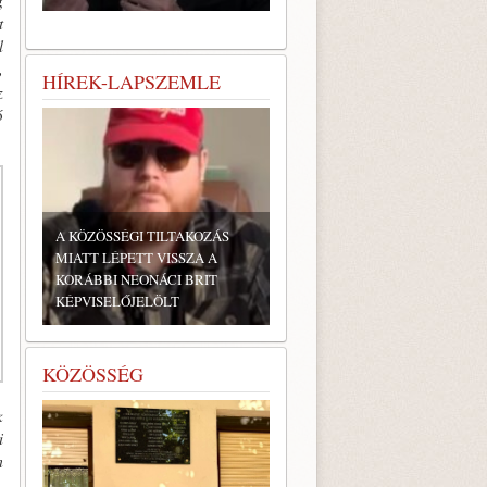
g
t
l
,
HÍREK-LAPSZEMLE
z
ő
A KÖZÖSSÉGI TILTAKOZÁS
MIATT LÉPETT VISSZA A
KORÁBBI NEONÁCI BRIT
KÉPVISELŐJELÖLT
KÖZÖSSÉG
k
i
m
,