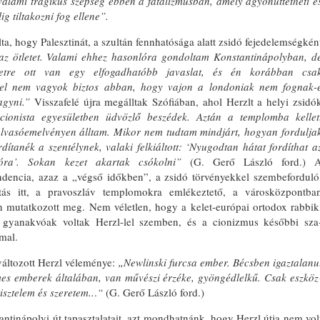
valami tragikus szépség ebben a fataliz­musban, amely agyonüttetheti é
lig tiltakozni fog ellene”.
lta, hogy Palesztinát, a szultán fennhatósága alatt zsidó fejedelemség­kén
az ötletet. Valami ehhez hasonlóra gondoltam Konstantinápolyban, d
et­re ott van egy elfogadhatóbb javaslat, és én korábban csa
mivel nem vagyok biztos abban, hogy vajon a londoniak nem fognak-
hagyni.”
Visszafelé újra megálltak Szófiában, ahol Herzlt a he­lyi zsidó
cionista egyesületben üd­vözlő beszédek. Aztán a templomba kellet
lvasóemelvényen álltam. Mi­kor nem tudtam mindjárt, hogyan for­dulja
ítanék a szentélynek, valaki felkiáltott: ‘Nyugodtan hátat fordíthat a
­ra’. Sokan kezet akartak csókolni”
(G. Gerő László ford.) 
ndencia, azaz a „végső időkben”, a zsidó törvényekkel szembeforduló
ás itt, a pravoszláv templomokra emlékeztető, a városköz­pontba
n mutatkozott meg. Nem vé­letlen, hogy a kelet-európai ortodox rabbik
e gyanakvóak voltak Herzl-lel szemben, és a cionizmus későbbi sza
mal.
változott Herzl véleménye:
„Newlinski furcsa ember. Bécsben igaztalanu
es emberek általában, van művészi érzéke, gyöngédlelkű. Csak eszköz
isztelem és szeretem..
.
“
(G. Gerő Lász­ló ford.)
ntinápolyi út tapasztalatait, azt mondhatnánk, hogy Herzl útja nem vol