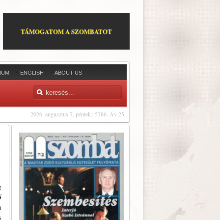
TÁMOGATOM A SZOMBATOT
IUM
ENGLISH
ABOUT US
2026. augusztus 7, péntek | 5786. Áv 25
g
ő
n
s