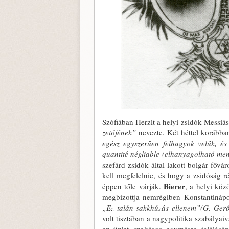
Szófiában Herzlt a helyi zsidók Messi­á
zetőjének”
nevezte. Két héttel koráb­b
egész egyszerűen felhagyok velük, és
quantité négliable (elhanyagolható me
szefárd zsi­dók által lakott bolgár főv
kell megfelelnie, és hogy a zsidóság ré
Bierer
éppen tőle várják.
, a helyi kö
megbízottja nemrégiben Konstantinápolyba
„Ez talán sakkhúzás ellenem”(G. Gerő
volt tisztában a nagypolitika sza­bályaiv