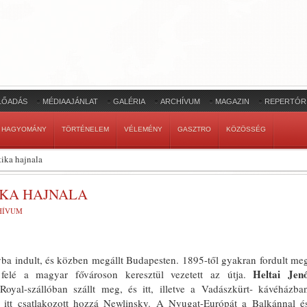
LŐADÁS
MÉDIAAJÁNLAT
GALÉRIA
ARCHÍVUM
MAGAZIN
REPERTÓR
HAGYOMÁNY
TÖRTÉNELEM
VÉLEMÉNY
GASZTRO
KÖZÖSSÉG
tika hajnala
IKA HAJNALA
HÍVUM
ba indult, és közben megállt Buda­pesten. 1895-től gyakran fordult me
Heltai Jen
fe­lé a magyar fővároson keresztül veze­tett az útja.
 Royal-szállóban szállt meg, és itt, illetve a Vadászkürt- kávéházba
an itt csatlakozott hozzá Newlinsky. A Nyugat-Európát a Balkánnal é