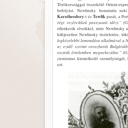
Törökországgal összekötő Orient-expres
be­folyást. Newlinsky bemutatta ne
Karatheodory
Tewfik
-t és
pasát, a Por
régi vezércikkek passzusait idézi.”
(G.
ellenkezik elveikkel, mire Newlinsky 
kifejezetten Newlinsky tiszteleté­re, út
legközelebbi lemondása alkalmával
a
N
az ezidő szerint oroszbarát Bulgáriá
osztrák értelemben megnehezülne.”
(G.
cionizmus ki­emelkedő személyiségét, h
ezt.