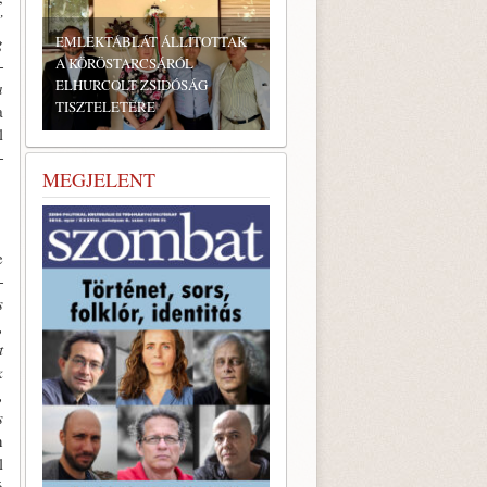
”
AK
g
­
a
BONYHÁDI ZSIDÓ NAPOK
a
l
­
MEGJELENT
e
­
s
,
t
k
,
s
n
l
ó