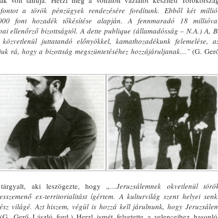
ak volt tanúja. Herzl még a vonaton vázlatot készített Törökorszá
ontot a tö­rök pénzügyek rendezésére fordítunk. Ebből két millió
.000 font hozadék tőkésíté­se alapján. A fennmaradó 18 millióva
ai ellenőrző bizottságtól. A dette publique (államadósság – N.A.) A, B
 közvet­lenül juttatandó előnyökkel, kamatho­zadékunk felemelése, a
juk rá, hogy a bizottság megszüntetéséhez hozzájá­ruljanak…”
(G. Ger
tár­gyalt, aki leszögezte, hogy
„…Jeruzsá­lemnek okvetlenül törö
szemenő ex-territorialitást ígértem. A kulturvilág szent helyei senk
ész világé. Azt hi­szem, végül is hozzá kell járulnunk, hogy Jeruzsále
G. Gerő László ford.) Herzl ismét felvetette a velenceihez ha­sonló