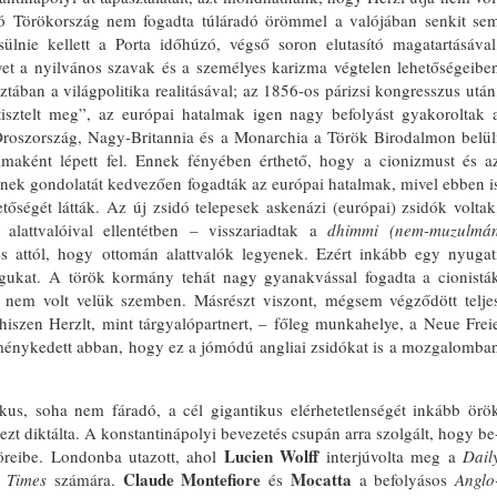
artó Törökország nem fogadta túláradó örömmel a valójában senkit se
sülnie kellett a Porta időhúzó, végső soron el­utasító magatartásával
yet a nyilvános szavak és a személyes karizma végte­len lehetőségeibe
ztában a világpoli­tika realitásával; az 1856-os párizsi kongresszus után
„tisztelt meg”, az eu­rópai hatalmak igen nagy befolyást gyakoroltak 
 Oroszország, Nagy-Britannia és a Monarchia a Török Birodalmon belül
aként lépett fel. Ennek fé­nyében érthető, hogy a cionizmust és a
ésének gondolatát kedvezően fogad­ták az európai hatalmak, mivel ebben i
etőségét látták. Az új zsidó telepe­sek askenázi (európai) zsidók voltak
latt­valóival ellentétben – visszariadtak a
dhimmi (nem-muzulmá
és attól, hogy ottomán alattvalók legyenek. Ezért in­kább egy nyugat
ukat. A török kor­mány tehát nagy gyanakvással fogadta a cionistá
ges nem volt velük szemben. Másrészt viszont, mégsem végződött telje
 hiszen Herzlt, mint tárgyalópart­nert, – főleg munkahelye, a Neue Frei
e­ménykedett abban, hogy ez a jómódú angliai zsidókat is a mozgalomba
kus, soha nem fáradó, a cél giganti­kus elérhetetlenségét inkább örö
zt diktálta. A konstantinápolyi be­vezetés csupán arra szolgált, hogy be
Lucien Wolff
ö­reibe. Londonba utazott, ahol
interjúvolta meg a
Dail
Claude Montefiore
Mocatta
 Times
számára.
és
a befolyásos
Anglo