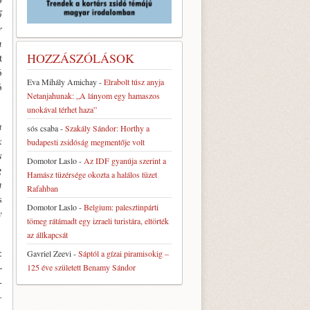
ő
r
n
HOZZÁSZÓLÁSOK
t
ó
Eva Mihály Amichay
-
Elrabolt túsz anyja
ó
Netanjahunak: „A lányom egy hamaszos
unokával térhet haza”
a
sós csaba
-
Szakály Sándor: Horthy a
k
budapesti zsidóság megmentője volt
s
Domotor Laslo
-
Az IDF gyanúja szerint a
g
Hamász tüzérsége okozta a halálos tüzet
n
Rafahban
s
Domotor Laslo
-
Belgium: palesztinpárti
y
tömeg rátámadt egy izraeli turistára, eltörték
az állkapcsát
:
Gavriel Zeevi
-
Sáptól a gízai piramisokig –
­
125 éve született Benamy Sándor
­
–