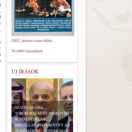
i
,
l
e
A
…
2002. júniusi szám cikkei
n
e
További lapszámok
a
a
ÚJ
ÍRÁSOK
SZAÚD-ARÁBIA,
TÖRÖKORSZÁG ÉS PAKISZTÁN
KÖZÖS VÉDELMI
MEGÁLLAPODÁST KÖTÖTT AZ
IRÁNI HÁBORÚ ÁRNYÉKÁBAN