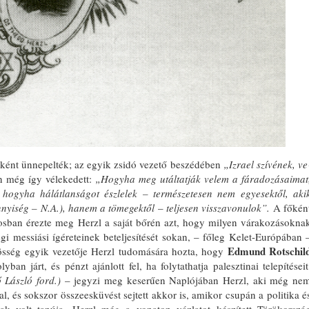
sként ünnepelték; az egyik zsidó ve­zető beszédében
„Izrael szívének, ve
an még így vélekedett:
„Hogyha meg
utáltatják velem a fáradozásaimat
 hogyha hálátlanságot észlelek – termé­szetesen nem egyesektől, aki
nnyiség – N.A.), hanem a tömegektől
–
teljesen visszavonulok”.
A főkén
árosban érez­te meg Herzl a saját bőrén azt, hogy mi­lyen várakozásokna
gi messiási ígére­teinek beteljesítését sokan, – főleg Ke­let-Európában 
Edmund Rotschil
zösség egyik vezetője Herzl tudomására hozta, hogy
n járt, és pénzt aján­lott fel, ha folytathatja palesztinai tele­pítéseit
 László ford.)
– jegyzi meg keserűen Naplójában Herzl, aki még ne
al, és sokszor összeesküvést sejtett akkor is, amikor csupán a politi­ka é