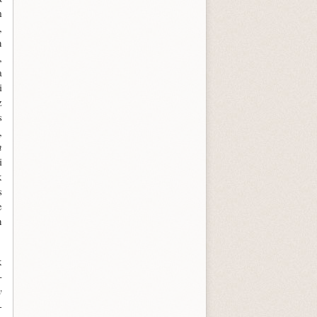
m
,
n
,
a
i
z
s
,
n
i
k
s
e
n
k
­
y
-