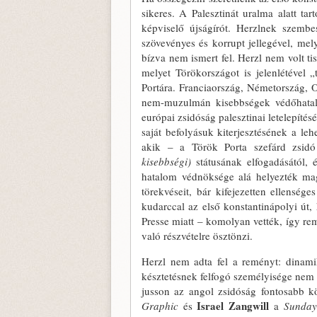
sikeres. A Palesztinát uralma alatt t
képvi­selő újságírót. Herzlnek szembe
szövevényes és korrupt jellegével, mel
bízva nem ismert fel. Herzl nem volt tis
melyet Törökorszá­got is jelenlétével 
Portára. Franciaország, Né­metország,
nem-muzulmán kisebbségek védőhatalm
európai zsidóság palesztinai letelepí­t
saját befolyásuk kiterjesztésének a leh
akik – a Török Porta szefárd zsidó a
kisebbségi)
státusának elfogadásától, 
hatalom védnöksége alá helyezték mag
törekvéseit, bár kifejezetten ellensé
kudarccal az első konstantinápo­lyi út,
Presse miatt – komolyan vették, így r
való részvételre ösztönzi.
Herzl nem adta fel a reményt: dina­mi
késztetésnek felfogó személyisége nem e
jusson az angol zsidóság fontosabb k
Israel Zangwill
Graphic
és
a
Sunday