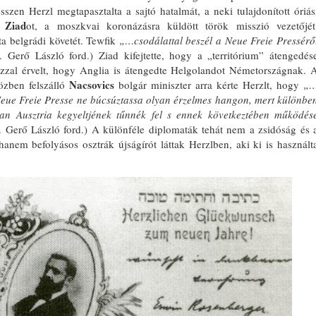
szen Herzl megtapasztalta a sajtó hatalmát, a neki tulajdonított óriás
Ziad
ki
ot, a moszkvai koronázásra küldött tö­rök misszió vezetőjét
ta belgrádi köve­tét. Tewfik
„…csodálattal beszél a Neue Freie Pressérő
 Gerő László ford.) Ziad kifejtette, hogy a „territórium” át­engedés
azzal érvelt, hogy Anglia is átengedte Helgolandot Németország­nak. 
Nacsovics
közben felszálló
bol­gár miniszter arra kérte Herzlt, hogy
„
eue Freie Presse ne búcsúztassa olyan érzelmes hangon, mert különbe
ban Ausztria kegyeltjének tűnnék fel s en­nek következtében működés
 Gerő László ford.) A különféle diplomaták te­hát nem a zsidóság és 
anem befo­lyásos osztrák újságírót láttak Herzlben, aki ki is használt