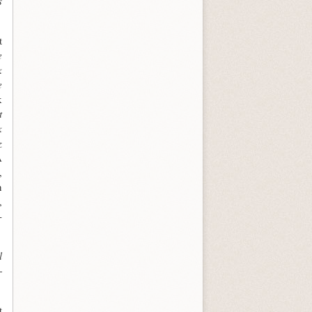
s
t
e
k
e
k
t
k
z
A
,
n
,
­
l
­
t