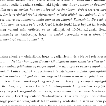
linskyt pedig fogadta a szultán, aki kijelentette,
hogy „ebben az ügy­ben
EMLÉKTÁBLÁT ÁLLÍTOTT
föld nem az enyém, hanem a népemé. Az én népem vérével szerezte me
A KÖRÖSTARCSÁRÓL
t. Ismét vérünkkel fogjuk elárasz­tani, mielőtt tőlünk elragadnák…A zsi
ELHURCOLT ZSIDÓSÁG
 lesz osztva birodalmam, talán ingyen megkapják Palesztinát. De csak 
TISZTELETÉRE
ekcióba nem egyezem bele”.
(G. Gerő Lász­ló ford.) Izzet bej azt tanácsolt
eg valami más területet, és azt ajánlják fel Törökországnak. Herz
talmasság azt ta­nácsolja, hogy
„a zsidók szerezzék meg a török ál
z el­lenőrző bizottságokat”.
(G.
sa el­lenére – elutasította, hogy fogadja Herzlt, és a Neue Freie Press
zott.
„…Néhány hónap­pal
Bacher
kihallgatása után személye ellen gyű
a nem­ben felülmúlta az összes lapokat – az angol és ör­mény lapokat i
 emiatt.
Calice
osztrák nagykövetnek is kifejezet­ten sajnálkozott afölött
emben ba­rátként fogad és akar engemet fogadni
–
ha már szolgálatoka
ot kéri tőlem: törekedjek egyrészt arra, hogy az euró­pai újságo
 Bécsben) az örmény kér­dést barátságosabb hangnemben ke­zeljék
ny vezérek meghódoljanak ne­ki, mely esetben ő minden lehetsége
ló ford.) Herzl kijelentette Newlinskynek, kész arra, hogy Londonba
, hogy pontosan világosítsák fel az ör­mény kérdésben, hiszen azt nem jó
ett a nagyvezírrel a Neue Freie Presse szá­mára. Newlinskyt az utols