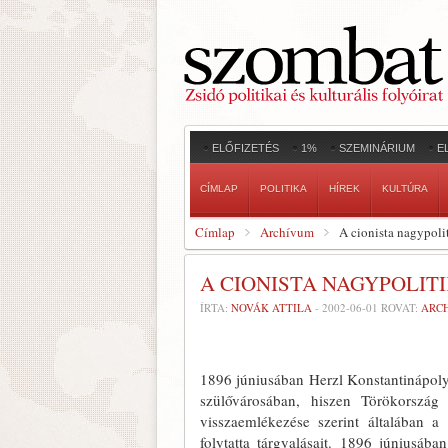
ELŐFIZETÉS
1%
SZEMINÁRIUM
E
CÍMLAP
POLITIKA
HÍREK
KULTÚRA
Címlap
Archívum
A cionista nagypoli
A CIONISTA NAGYPOLIT
ÍRTA:
NOVÁK ATTILA
-
2002-06-01
ROVAT:
ARC
1896 júniusában Herzl Konstantinápoly
szülővárosában, hiszen Törökország 
visszaemléke­zése szerint általában a
folytatta tárgyalásait. 1896 júniusáb