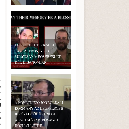
ELESETT KÉT IZRAELI
TARTALÉKOS, NÉGY
SÚLYOSAN MEGSEBESÜLT
DÉL-LIBANONBAN
­
,
k
t
k
–
A KÖVETKEZŐ JOBBOLDALI
d
KORMÁNY AZ LEGFELSŐBB
.
BÍRÓSÁG FÖLÉ RENDELT
m
ALKOTMÁNYBÍRÓSÁGOT
s
HOZHAT LÉTRE