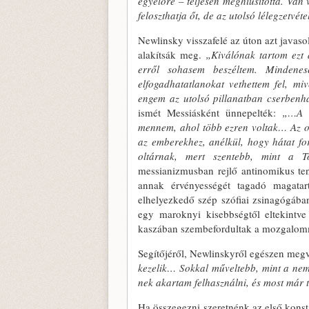
egyelőre – teljesen meghiúsította. Van 
fel­oszthatja őt, de az utolsó lélegzetvéte­
Newlinsky visszafelé az úton azt ja­vaso
alakítsák meg.
„Kiválónak tartom ezt 
erről sohasem beszéltem. Mindenes
elfogadhatatlanokat vethettem fel, 
engem az utolsó pilla­natban cserben
ismét Messiásként ünnepel­ték:
„…A
mennem, ahol több ezren vol­tak… Az o
az emberekhez, anélkül, hogy hátat ford
oltárnak, mert szentebb, mint a Tó
messianizmusban rejlő antinomikus te
annak érvényességét tagadó magatart
elhelyezkedő szép szófiai zsi­nagógába
egy maroknyi kisebbségtől el­tekintv
kaszában szembefordultak a mozga­lom
Segítőjéről, Newlinskyről egészen meg
kezelik… Sokkal műveltebb, mint a nem
nek akartam felhasználni, és most már t
Ha összegezni szeretnénk az első konsta