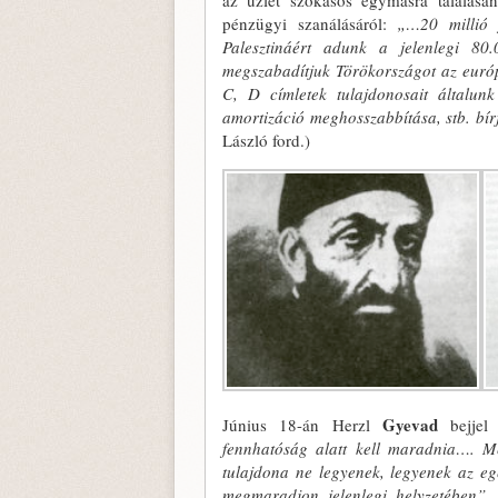
az üzlet szokásos egymásra találásán
pénzügyi szanálásáról:
„…20 millió f
Palesztináért adunk a jelenlegi 80
megszabadítjuk Törökországot az euró­p
C, D címletek tulajdonosait általunk
amortizáció meghosszabbítása, stb. bír
László ford.)
Gyevad
Június 18-án Herzl
bejjel 
fennhatóság alatt kell maradnia…. Mes
tulajdona ne legye­nek, legyenek az eg
megmaradjon jelenle­gi helyzetében”.
(