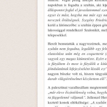
napokban is fogadta a szultán, aki kij
álláspontot fog­lal el javaslatommal s
egyet és mást, hogyha ma már egy nag
neveztek őrültségnek. Szegény Friedri
kerül a látómezőbe: a szultán ép­pen gör
lakossággal rendelkező Szalonikit, mely
telepesekkel.
Herzlt bemutatták a nagyvezérnek, meg
szultán nem fogadna, legalább egy fel
elu­tasítása után még en coquetterie (
vagyok egy magas kitüntetésre. Ezért 
is fütyültem és most is fütyülök a ki
jóindulatának kifeje­zéseként lássák ezt”
nagyon büszke volt rá, hiszen tárgyal
darab világtörténelmet készítettem elő”
A palesztinai vazallusállam megte­remtés
„már eleve őszintétlenség volna, hogy
ra függetlenné váljanak”.
Jellemző Herz
keztető konok eltökéltsége:
„A
szultán