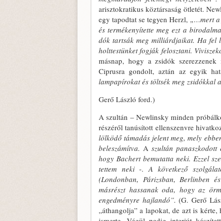
arisztokratikus köztársaság ötle­tét. New
egy tapodtat se tegyen Herzl,
„…mert a 
és termékenyítette meg ezt a biro­dalma
dók tartsák meg milliárdjaikat. Ha fel
holt­testünket fogják felosztani. Vivisz
más­nap, hogy a zsidók szerezzenek m
Ciprusra gon­dolt, aztán az egyik ha
lampapírokat és töltsék meg zsidókkal a
Gerő László ford.)
A szultán – Newlinsky minden próbálkozá
részéről tanú­sított ellenszenvre hivat­ko
lölködő támadás jelent meg, mely ebben 
beleszá­mítva.
A
szultán panaszko­dott
hogy Bachert bemutatta neki. Ezzel sz
tettem neki
-.
A következő szolgálat
(Londonban, Párizsban, Berlinben és
másrészt hassanak oda, hogy az örmé
engedményre hajlandó”.
(G. Gerő Lász
„áthangolja” a lapokat, de azt is kérte
is­merte. Végül pedig interjút készít