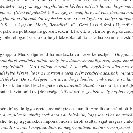
elentette, hogy
„…egy nagyhatalom kérdést inté­zett hozzá, hogy min
zemben….(Némi elégtétellel kell megjegyeznem, hogy mégis csináltam má
yhatalom diplo­máciai lépéseket tesz tervem ügyében, melyet annyia
ch
S. …
!
Szegény Moritz Benedikt!”
(G. Gerő László ford.) Új te­rüle
ögellenes politikája megerősí­téseként felvetette a jelentős görög és zsid
 ötlet elfogadása csak a helyi lakosokat állította volna szembe a zsi­d
kapja a Medzsidije rend harma­dosztályú. vezérkeresztjét.
„Hogyha 
­mutatható rendjelet adjon, mely javas­latom meghallgatása, majd enne
tetszelgésből
–
N.A.) nálam marad.
A
tete­jébe egyébként alkalmas i
esdekelve kérem, hogy ne tartson engem ezért rendjelvadásznak. Mindi
tüntetésekre. De szükségem van arra, hogy londoni em­bereim a szultá
.
Ez a kitüntetés Herzl egyetlen és
materializálható
sike­re volt, de mégi
ásainak szimbolikus jelentőséget kölcsönzött:
„ebben a tíz napban eg
.
ére irányuló igyekezete ered­ménytelen maradt. Erre titkon számí­tott is
ha a vazallusok mindig csak arra gondolnának, hogy lehetőleg nemsoká
lre, hogy ugyanakkor imponált ne­ki a török szultán saját magára emlé
 valódi szavaitól meghatódtam és meg­rendültem, ámbár reményeimet 