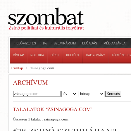
ELŐFIZETÉS
1%
SZEMINÁRIUM
ELŐADÁS
MÉDIAAJÁNLAT
CÍMLAP
POLITIKA
HÍREK
KULTÚRA
HAGYOMÁNY
TÖRTÉNELE
Címlap
zsinagoga.com
ARCHÍVUM
Szerző:
TALÁLATOK ‘ZSINAGOGA.COM’
1
zsinagoga.com
Összesen
találat :
.