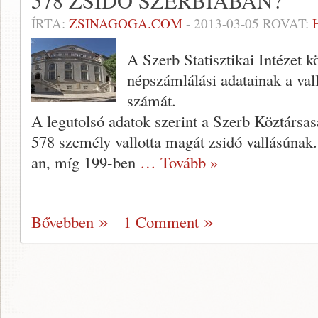
578 ZSIDÓ SZERBIÁBAN?
ÍRTA:
ZSINAGOGA.COM
-
2013-03-05
ROVAT:
A Szerb Statisztikai Intézet k
népszámlálási adatainak a val
számát.
A legutolsó adatok szerint a Szerb Köztársas
578 személy vallotta magát zsidó vallásúnak
an, míg 199-ben
… Tovább »
Bővebben
1 Comment