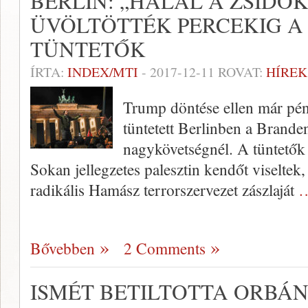
BERLIN: „HALÁL A ZSIDÓK
ÜVÖLTÖTTÉK PERCEKIG A 
TÜNTETŐK
ÍRTA:
INDEX/MTI
-
2017-12-11
ROVAT:
HÍREK
Trump döntése ellen már pé
tüntetett Berlinben a Brande
nagykövetségnél. A tüntetők j
Sokan jellegzetes palesztin kendőt viseltek, 
radikális Hamász terrorszervezet zászlaját
…
Bővebben
2 Comments
ISMÉT BETILTOTTA ORBÁN 