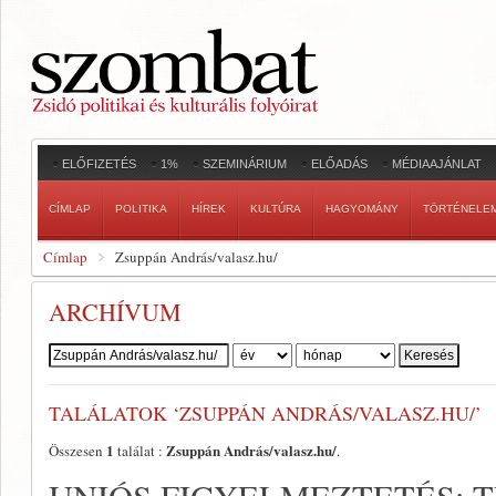
ELŐFIZETÉS
1%
SZEMINÁRIUM
ELŐADÁS
MÉDIAAJÁNLAT
CÍMLAP
POLITIKA
HÍREK
KULTÚRA
HAGYOMÁNY
TÖRTÉNELE
Címlap
Zsuppán András/valasz.hu/
ARCHÍVUM
Szerző:
TALÁLATOK ‘ZSUPPÁN ANDRÁS/VALASZ.HU/’
1
Zsuppán András/valasz.hu/
Összesen
találat :
.