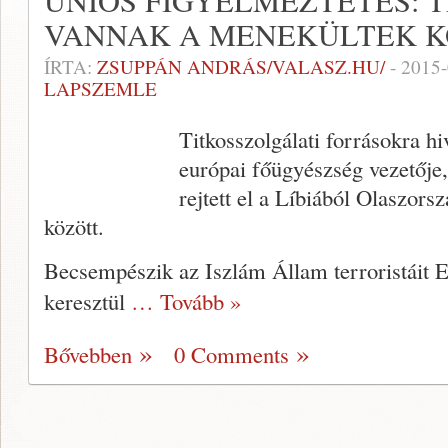
UNIÓS FIGYELMEZTETÉS: 
VANNAK A MENEKÜLTEK 
ÍRTA:
ZSUPPÁN ANDRÁS/VALASZ.HU/
-
2015-
LAPSZEMLE
Titkosszolgálati forrásokra hi
európai főügyészség vezetője,
rejtett el a Líbiából Olaszors
között.
Becsempészik az Iszlám Állam terroristáit 
keresztül
… Tovább »
Bővebben
0 Comments