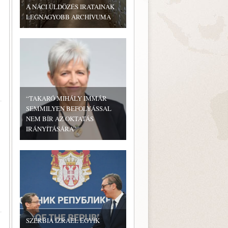
A NÁCI ÜLDÖZÉS IRATAINAK
LEGNAGYOBB ARCHÍVUMA
“TAKARÓ MIHÁLY IMMÁR
SEMMILYEN BEFOLYÁSSAL
NEM BÍR AZ OKTATÁS
IRÁNYÍTÁSÁRA”
SZERBIA IZRAEL EGYIK