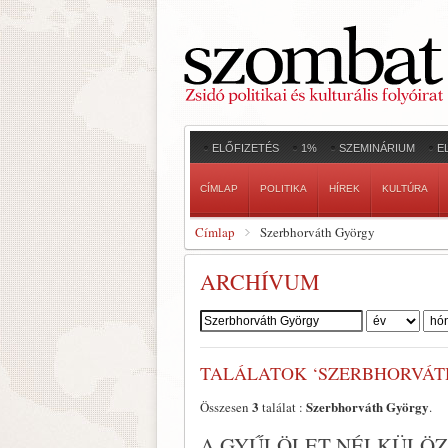
ELŐFIZETÉS
1%
SZEMINÁRIUM
E
CÍMLAP
POLITIKA
HÍREK
KULTÚRA
Címlap
Szerbhorváth György
ARCHÍVUM
Szerző:
TALÁLATOK ‘SZERBHORVÁT
3
Szerbhorváth György
Összesen
találat :
.
A GYŰLÖLET NÉLKÜLÖZ