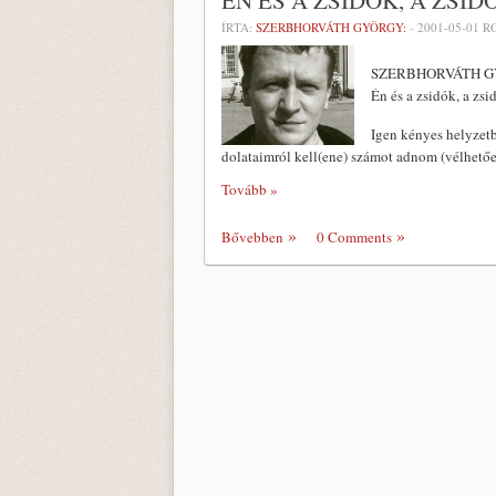
ÉN ÉS A ZSIDÓK, A ZSID
ÍRTA:
SZERBHORVÁTH GYÖRGY:
-
2001-05-01
RO
SZERBHORVÁTH 
Én és a zsidók, a zsi
Igen kényes helyzet
dolataimról kell(ene) számot adnom (vélhetően
Tovább »
Bővebben
0 Comments