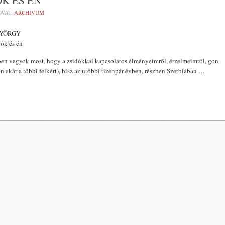
ÓK ÉS ÉN
VAT:
ARCHÍVUM
GYÖRGY
dók és én
ben vagyok most, hogy a zsidókkal kapcsolatos élményeimről, érzelmeimről, gon­
 akár a többi felkért), hisz az utóbbi tizenpár évben, részben Szerbi­ában
…