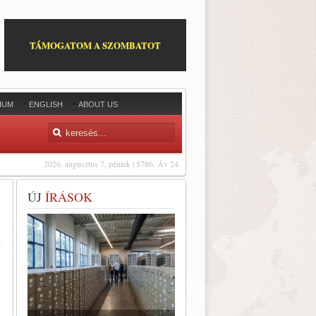
TÁMOGATOM A SZOMBATOT
IUM
ENGLISH
ABOUT US
2026. augusztus 7, péntek | 5786. Áv 24
ÚJ
ÍRÁSOK