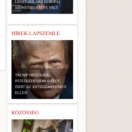
LEGSTABILABB EURÓPAI
SZÖVETSÉGESÉVÉ VÁLT
HÍREK-LAPSZEMLE
TRUMP ORSZÁGOS
INTÉZKEDÉSSOROZATOT
INDÍT AZ ANTISZEMITIZMUS
ELLEN
KÖZÖSSÉG