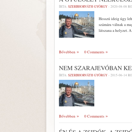
ÍRTA:
SZERBHORVÁTH GYÖRGY
-
2020-08-08
RO
Hosszú ideig úgy leh
számára válnak a ma
látszana a helyzet. 
Bővebben
0 Comments
NEM SZARAJEVÓBAN K
ÍRTA:
SZERBHORVÁTH GYÖRGY
-
2015-06-14
RO
Bővebben
0 Comments