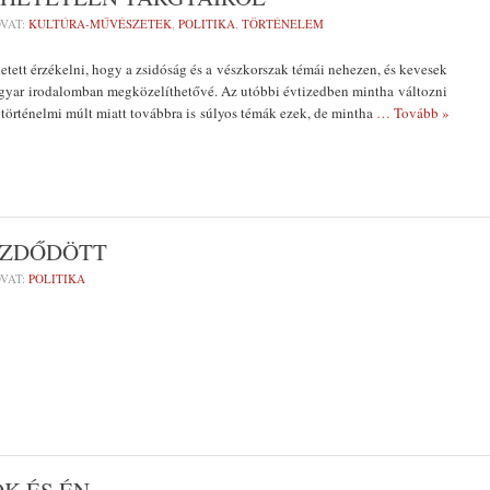
VAT:
KULTÚRA-MŰVÉSZETEK
,
POLITIKA
,
TÖRTÉNELEM
etett érzékelni, hogy a zsidóság és a vészkorszak témái nehezen, és kevesek
gyar irodalomban megközelíthetővé. Az utóbbi évtizedben mintha változni
A történelmi múlt miatt továbbra is súlyos témák ezek, de mintha
… Tovább »
EZDŐDÖTT
VAT:
POLITIKA