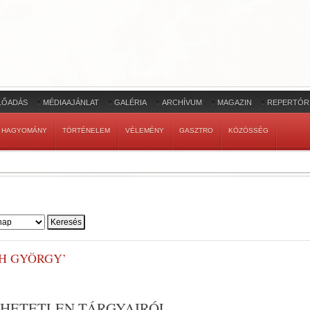
LŐADÁS
MÉDIAAJÁNLAT
GALÉRIA
ARCHÍVUM
MAGAZIN
REPERTÓR
HAGYOMÁNY
TÖRTÉNELEM
VÉLEMÉNY
GASZTRO
KÖZÖSSÉG
H GYÖRGY’
HETETLEN TÁRGYAIRÓL