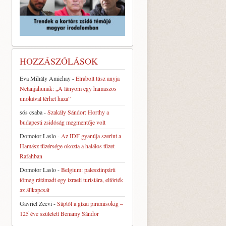
HOZZÁSZÓLÁSOK
Eva Mihály Amichay
-
Elrabolt túsz anyja
Netanjahunak: „A lányom egy hamaszos
unokával térhet haza”
sós csaba
-
Szakály Sándor: Horthy a
budapesti zsidóság megmentője volt
Domotor Laslo
-
Az IDF gyanúja szerint a
Hamász tüzérsége okozta a halálos tüzet
Rafahban
Domotor Laslo
-
Belgium: palesztinpárti
tömeg rátámadt egy izraeli turistára, eltörték
az állkapcsát
Gavriel Zeevi
-
Sáptól a gízai piramisokig –
125 éve született Benamy Sándor