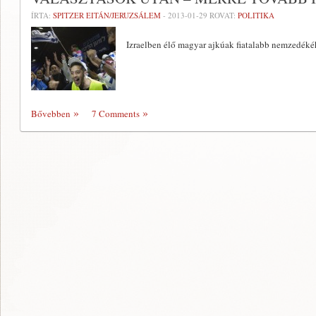
ÍRTA:
SPITZER EITÁN/JERUZSÁLEM
-
2013-01-29
ROVAT:
POLITIKA
Izraelben élő magyar ajkúak fiatalabb nemzedéké
Bővebben
7 Comments