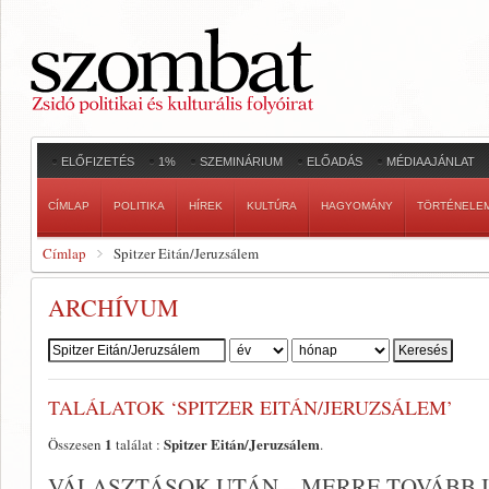
ELŐFIZETÉS
1%
SZEMINÁRIUM
ELŐADÁS
MÉDIAAJÁNLAT
CÍMLAP
POLITIKA
HÍREK
KULTÚRA
HAGYOMÁNY
TÖRTÉNELE
Címlap
Spitzer Eitán/Jeruzsálem
ARCHÍVUM
Szerző:
TALÁLATOK ‘SPITZER EITÁN/JERUZSÁLEM’
1
Spitzer Eitán/Jeruzsálem
Összesen
találat :
.
VÁLASZTÁSOK UTÁN – MERRE TOVÁBB 