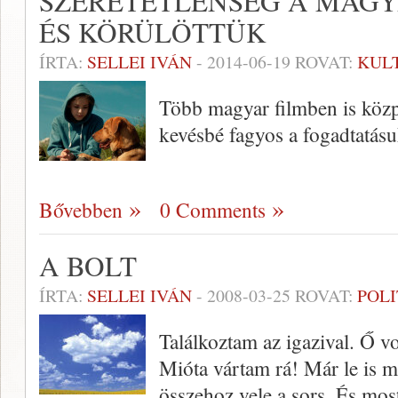
SZERETETLENSÉG A MAGY
ÉS KÖRÜLÖTTÜK
ÍRTA:
SELLEI IVÁN
-
2014-06-19
ROVAT:
KUL
Több magyar filmben is közp
kevésbé fagyos a fogadtatásu
Bővebben
0 Comments
A BOLT
ÍRTA:
SELLEI IVÁN
-
2008-03-25
ROVAT:
POLI
Találkoztam az igazival. Ő vo
Mióta vártam rá! Már le is 
összehoz vele a sors. És mos