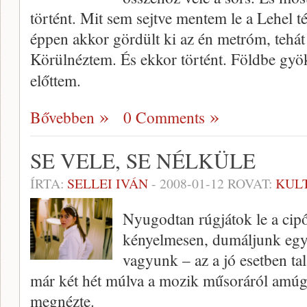
történt. Mit sem sejtve mentem le a Lehel t
éppen akkor gördült ki az én metróm, tehát
Körülnéztem. És ekkor történt. Földbe gyök
előttem.
Bővebben
0 Comments
SE VELE, SE NÉLKÜLE
ÍRTA:
SELLEI IVÁN
-
2008-01-12
ROVAT:
KUL
Nyugodtan rúgjátok le a cipő
kényelmesen, dumáljunk egy
vagyunk – az a jó esetben tal
már két hét múlva a mozik műsoráról amúgy
megnézte.