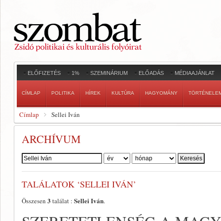
ELŐFIZETÉS
1%
SZEMINÁRIUM
ELŐADÁS
MÉDIAAJÁNLAT
CÍMLAP
POLITIKA
HÍREK
KULTÚRA
HAGYOMÁNY
TÖRTÉNELE
Címlap
Sellei Iván
ARCHÍVUM
Szerző:
TALÁLATOK ‘SELLEI IVÁN’
3
Sellei Iván
Összesen
találat :
.