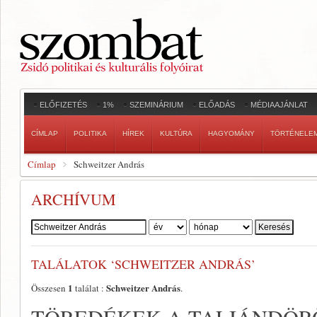
ELŐFIZETÉS
1%
SZEMINÁRIUM
ELŐADÁS
MÉDIAAJÁNLAT
CÍMLAP
POLITIKA
HÍREK
KULTÚRA
HAGYOMÁNY
TÖRTÉNELE
Címlap
Schweitzer András
ARCHÍVUM
Szerző:
TALÁLATOK ‘SCHWEITZER ANDRÁS’
1
Schweitzer András
Összesen
találat :
.