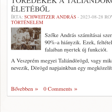
TÖREDÉKEK A TALIÁNDÖR
ÉLETÉBŐL
ÍRTA:
SCHWEITZER ANDRÁS
-
2023-08-28
RO
TÖRTÉNELEM
Szőke András számításai szer
90%-a hiányzik. Ezek, feltéte
falaiban nyertek új funkciót.
A Veszprém megyei Taliándörögd, vagy mikén
nevezik, Dörögd napjainkban egy megközelí
Bővebben
0 Comments