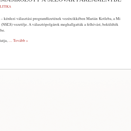
LITIKA
 – kérdezi választási programfüzetének vezércikkében Marián Kotleba, a Mi
(NSĽS) vezetője. A választópolgárok meghallgatták a felhívást, beküldték
tbe.
tatja,
… Tovább »