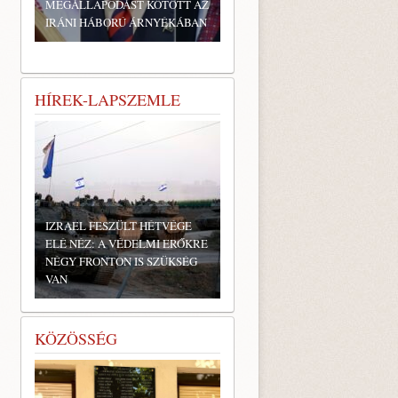
MEGÁLLAPODÁST KÖTÖTT AZ
IRÁNI HÁBORÚ ÁRNYÉKÁBAN
HÍREK-LAPSZEMLE
IZRAEL FESZÜLT HÉTVÉGE
ELÉ NÉZ: A VÉDELMI ERŐKRE
NÉGY FRONTON IS SZÜKSÉG
VAN
KÖZÖSSÉG