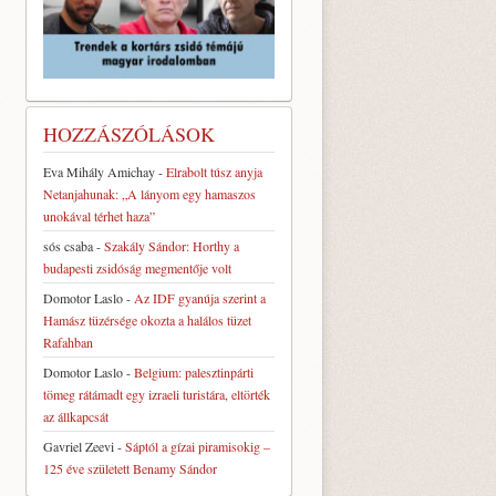
HOZZÁSZÓLÁSOK
Eva Mihály Amichay
-
Elrabolt túsz anyja
Netanjahunak: „A lányom egy hamaszos
unokával térhet haza”
sós csaba
-
Szakály Sándor: Horthy a
budapesti zsidóság megmentője volt
Domotor Laslo
-
Az IDF gyanúja szerint a
Hamász tüzérsége okozta a halálos tüzet
Rafahban
Domotor Laslo
-
Belgium: palesztinpárti
tömeg rátámadt egy izraeli turistára, eltörték
az állkapcsát
Gavriel Zeevi
-
Sáptól a gízai piramisokig –
125 éve született Benamy Sándor