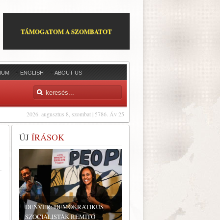
TÁMOGATOM A SZOMBATOT
IUM
ENGLISH
ABOUT US
2026. augusztus 8, szombat | 5786. Áv 25
ÚJ
ÍRÁSOK
DENVER: DEMOKRATIKUS
SZOCIALISTÁK RÉMÍTŐ