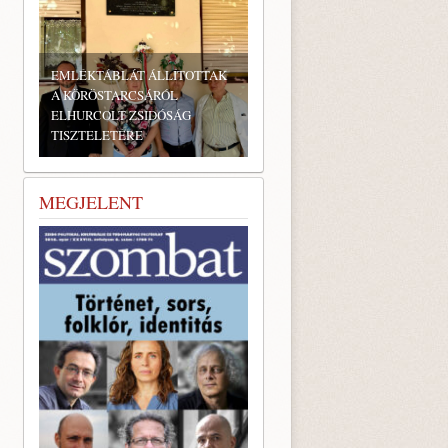
EMLÉKTÁBLÁT ÁLLÍTOTTAK
A KÖRÖSTARCSÁRÓL
ELHURCOLT ZSIDÓSÁG
TISZTELETÉRE
MEGJELENT