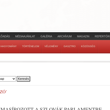
LŐADÁS
MÉDIAAJÁNLAT
GALÉRIA
ARCHÍVUM
MAGAZIN
REPERTÓR
HAGYOMÁNY
TÖRTÉNELEM
VÉLEMÉNY
GASZTRO
KÖZÖSSÉG
ZÓ’
EMASÍROZOTT A SZLOVÁK PARLAMENTBE