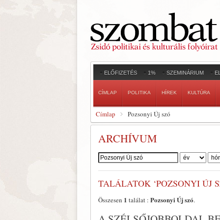
ELŐFIZETÉS
1%
SZEMINÁRIUM
E
CÍMLAP
POLITIKA
HÍREK
KULTÚRA
Címlap
Pozsonyi Új szó
ARCHÍVUM
Szerző:
TALÁLATOK ‘POZSONYI ÚJ S
1
Pozsonyi Új szó
Összesen
találat :
.
A SZÉLSŐJOBBOLDAL B