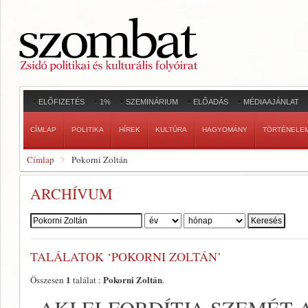
ELŐFIZETÉS
1%
SZEMINÁRIUM
ELŐADÁS
MÉDIAAJÁNLAT
CÍMLAP
POLITIKA
HÍREK
KULTÚRA
HAGYOMÁNY
TÖRTÉNELE
Címlap
Pokorni Zoltán
ARCHÍVUM
Szerző:
TALÁLATOK ‘POKORNI ZOLTÁN’
1
Pokorni Zoltán
Összesen
találat :
.