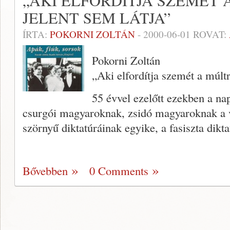
„AKI ELFORDÍTJA SZEMÉT 
JELENT SEM LÁTJA”
ÍRTA:
POKORNI ZOLTÁN
-
2000-06-01
ROVAT:
Pokorni Zoltán
„Aki elfordítja szemét a múltr
55 évvel ezelőtt ezekben a n
csurgói magyaroknak, zsidó magyaroknak a v
szörnyű diktatúráinak egyike, a fasiszta dik
Bővebben
0 Comments