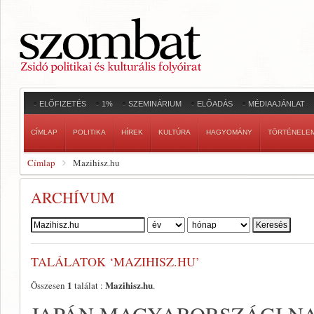
ELŐFIZETÉS
1%
SZEMINÁRIUM
ELŐADÁS
MÉDIAAJÁNLAT
CÍMLAP
POLITIKA
HÍREK
KULTÚRA
HAGYOMÁNY
TÖRTÉNELE
Címlap
Mazihisz.hu
ARCHÍVUM
Szerző:
TALÁLATOK ‘MAZIHISZ.HU’
1
Mazihisz.hu
Összesen
találat :
.