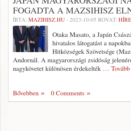
JAPÁN MAGYARORSZÁGI N
FOGADTA A MAZSIHISZ EL
ÍRTA:
MAZIHISZ.HU
-
2023-10-05
ROVAT:
HÍR
Otaka Masato, a Japán Császá
hivatalos látogatást a napokb
Hitközségek Szövetsége (Mazs
Andornál. A magyarországi zsidóság jelenéről
nagykövetet különösen érdekelték
… Tovább
Bővebben
0 Comments