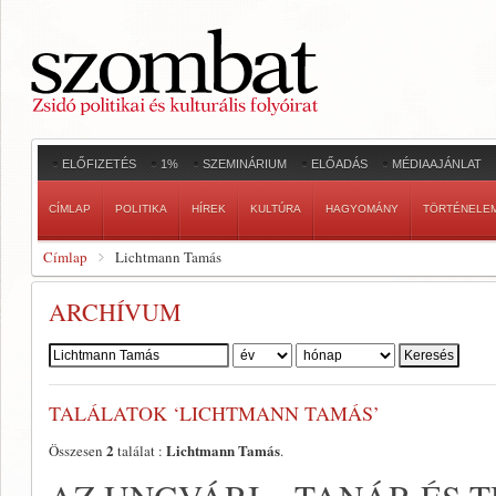
ELŐFIZETÉS
1%
SZEMINÁRIUM
ELŐADÁS
MÉDIAAJÁNLAT
CÍMLAP
POLITIKA
HÍREK
KULTÚRA
HAGYOMÁNY
TÖRTÉNELE
Címlap
Lichtmann Tamás
ARCHÍVUM
Szerző:
TALÁLATOK ‘LICHTMANN TAMÁS’
2
Lichtmann Tamás
Összesen
találat :
.