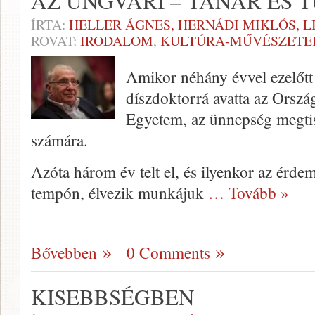
AZ UNGVÁRI – TANÁR ÉS 
ÍRTA:
HELLER ÁGNES, HERNÁDI MIKLÓS, 
ROVAT:
IRODALOM
,
KULTÚRA-MŰVÉSZETE
Amikor néhány évvel ezelőtt
díszdoktorrá avatta az Orsz
Egyetem, az ünnepség megtisz
számára.
Azóta három év telt el, és ilyenkor az érde
tempón, élvezik munkájuk
… Tovább »
Bővebben
0 Comments
KISEBBSÉGBEN