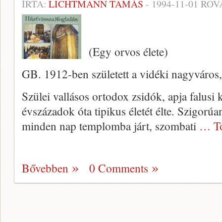
ÍRTA:
LICHTMANN TAMÁS
-
1994-11-01
ROV
(Egy orvos élete)
GB. 1912-ben született a vidéki nagyváros, 
Szülei vallásos ortodox zsidók, apja falusi 
évszázadok óta tipikus életét élte. Szigorúa
minden nap templomba járt, szombati
… To
Bővebben
0 Comments