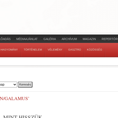
LŐADÁS
MÉDIAAJÁNLAT
GALÉRIA
ARCHÍVUM
MAGAZIN
REPERTÓR
HAGYOMÁNY
TÖRTÉNELEM
VÉLEMÉNY
GASZTRO
KÖZÖSSÉG
ON/GALAMUS’
, MINT HISSZÜK