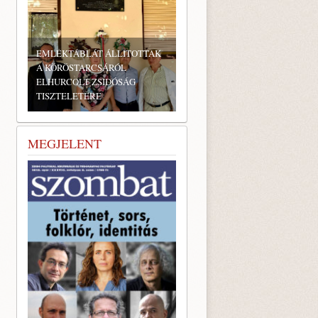
EMLÉKTÁBLÁT ÁLLÍTOTTAK
A KÖRÖSTARCSÁRÓL
ELHURCOLT ZSIDÓSÁG
TISZTELETÉRE
MEGJELENT