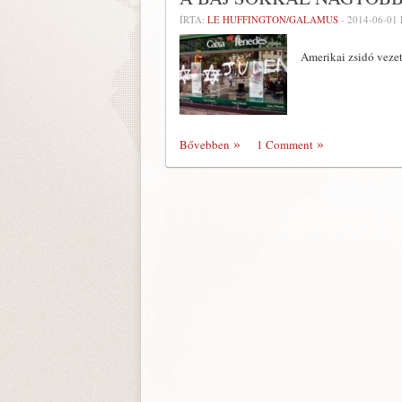
ÍRTA:
LE HUFFINGTON/GALAMUS
-
2014-06-01
Amerikai zsidó veze
Bővebben
1 Comment