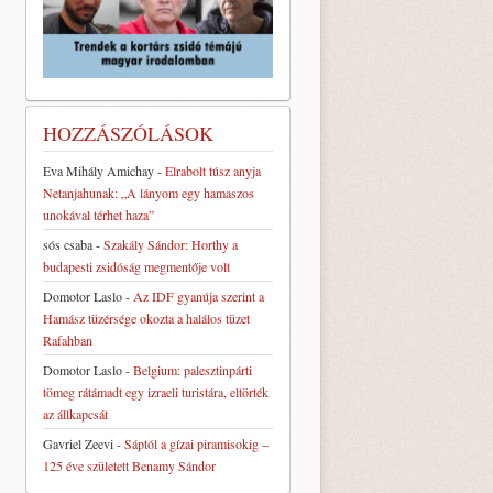
HOZZÁSZÓLÁSOK
Eva Mihály Amichay
-
Elrabolt túsz anyja
Netanjahunak: „A lányom egy hamaszos
unokával térhet haza”
sós csaba
-
Szakály Sándor: Horthy a
budapesti zsidóság megmentője volt
Domotor Laslo
-
Az IDF gyanúja szerint a
Hamász tüzérsége okozta a halálos tüzet
Rafahban
Domotor Laslo
-
Belgium: palesztinpárti
tömeg rátámadt egy izraeli turistára, eltörték
az állkapcsát
Gavriel Zeevi
-
Sáptól a gízai piramisokig –
125 éve született Benamy Sándor