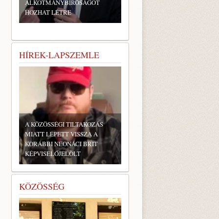
ALKOTMÁNYBÍRÓSÁGOT
HOZHAT LÉTRE
HÍREK-LAPSZEMLE
A KÖZÖSSÉGI TILTAKOZÁS
MIATT LÉPETT VISSZA A
KORÁBBI NEONÁCI BRIT
KÉPVISELŐJELÖLT
KÖZÖSSÉG