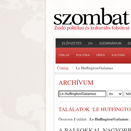
ELŐFIZETÉS
1%
SZEMINÁRIUM
E
CÍMLAP
POLITIKA
HÍREK
KULTÚRA
Címlap
Le Huffington/Galamus
ARCHÍVUM
Szerző:
TALÁLATOK ‘LE HUFFINGT
1
Le Huffington/Galamus
Összesen
találat :
.
A BAJ SOKKAL NAGYOBB