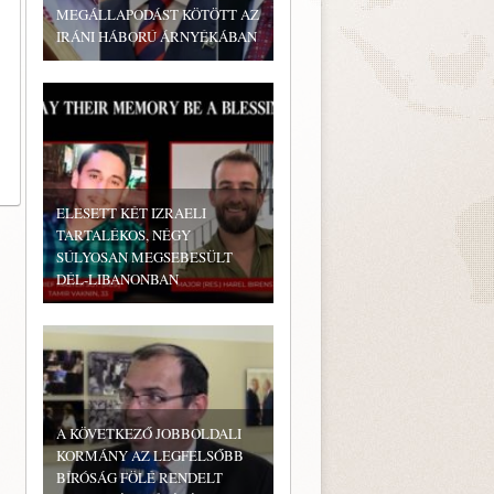
MEGÁLLAPODÁST KÖTÖTT AZ
IRÁNI HÁBORÚ ÁRNYÉKÁBAN
ELESETT KÉT IZRAELI
TARTALÉKOS, NÉGY
SÚLYOSAN MEGSEBESÜLT
DÉL-LIBANONBAN
A KÖVETKEZŐ JOBBOLDALI
KORMÁNY AZ LEGFELSŐBB
BÍRÓSÁG FÖLÉ RENDELT