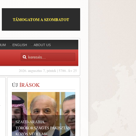
TÁMOGATOM A SZOMBATOT
IUM
ENGLISH
ABOUT US
2026. augusztus 7, péntek | 5786. Áv 25
ÚJ
ÍRÁSOK
SZAÚD-ARÁBIA,
TÖRÖKORSZÁG ÉS PAKISZTÁN
KÖZÖS VÉDELMI