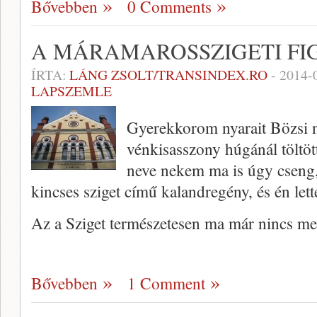
Bővebben
0 Comments
A MÁRAMAROSSZIGETI FI
ÍRTA:
LÁNG ZSOLT/TRANSINDEX.RO
-
2014-
LAPSZEMLE
Gyerekkorom nyarait Bözsi 
vénkisasszony húgánál töltö
neve nekem ma is úgy cseng, 
kincses sziget című kalandregény, és én let
Az a Sziget természetesen ma már nincs m
Bővebben
1 Comment