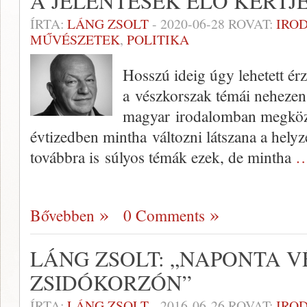
A JELENTÉSEK ÉLŐ KERTJ
ÍRTA:
LÁNG ZSOLT
-
2020-06-28
ROVAT:
IRO
MŰVÉSZETEK
,
POLITIKA
Hosszú ideig úgy lehetett ér
a vészkorszak témái nehezen
magyar irodalomban megköze
évtizedben mintha változni látszana a helyz
továbbra is súlyos témák ezek, de mintha
…
Bővebben
0 Comments
LÁNG ZSOLT: „NAPONTA 
ZSIDÓKORZÓN”
ÍRTA:
LÁNG ZSOLT
-
2016-06-26
ROVAT:
IRO