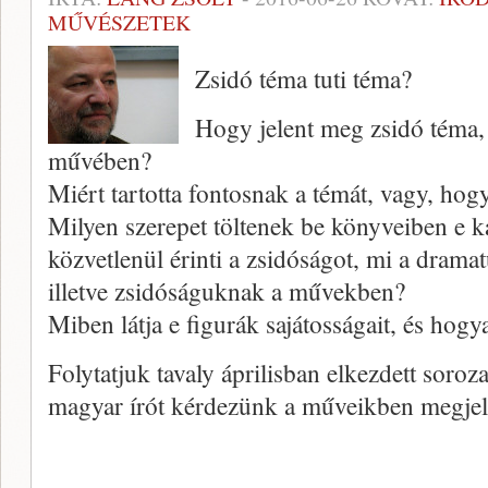
MŰVÉSZETEK
Zsidó téma tuti téma?
Hogy jelent meg zsidó téma, 
művében?
Miért tartotta fontosnak a témát, vagy, hog
Milyen szerepet töltenek be könyveiben e k
közvetlenül érinti a zsidóságot, mi a dramat
illetve zsidóságuknak a művekben?
Miben látja e figurák sajátosságait, és hogy
Folytatjuk tavaly áprilisban elkezdett soroz
magyar írót kérdezünk a műveikben megjele