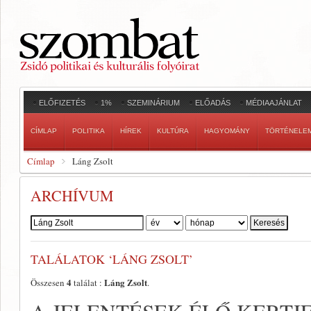
ELŐFIZETÉS
1%
SZEMINÁRIUM
ELŐADÁS
MÉDIAAJÁNLAT
CÍMLAP
POLITIKA
HÍREK
KULTÚRA
HAGYOMÁNY
TÖRTÉNELE
Címlap
Láng Zsolt
ARCHÍVUM
Szerző:
TALÁLATOK ‘LÁNG ZSOLT’
4
Láng Zsolt
Összesen
találat :
.