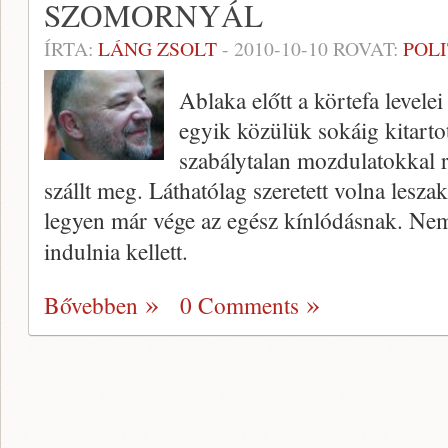
SZOMORNYÁL
ÍRTA:
LÁNG ZSOLT
-
2010-10-10
ROVAT:
POL
Ablaka előtt a körtefa level
egyik közülük sokáig kitartot
szabálytalan mozdulatokkal rá
szállt meg. Láthatólag szeretett volna lesza
legyen már vége az egész kínlódásnak. Nem 
indulnia kellett.
Bővebben
0 Comments