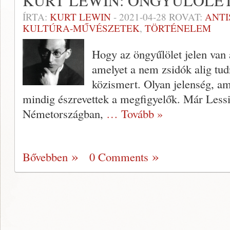
KURT LEWIN: ÖNGYŰLÖLET
ÍRTA:
KURT LEWIN
-
2021-04-28
ROVAT:
ANTI
KULTÚRA-MŰVÉSZETEK
,
TÖRTÉNELEM
Hogy az öngyűlölet jelen van a
amelyet a nem zsidók alig tud
közismert. Olyan jelenség, am
mindig észrevettek a megfigyelők. Már Lessi
Németországban,
… Tovább »
Bővebben
0 Comments