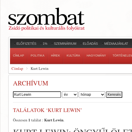
ELŐFIZETÉS
1%
SZEMINÁRIUM
ELŐADÁS
MÉDIAAJÁNLAT
CÍMLAP
POLITIKA
HÍREK
KULTÚRA
HAGYOMÁNY
TÖRTÉNELE
Címlap
Kurt Lewin
ARCHÍVUM
Szerző:
TALÁLATOK ‘KURT LEWIN’
1
Kurt Lewin
Összesen
találat :
.