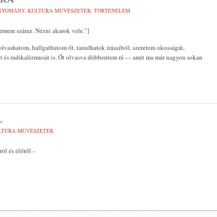
GYOMÁNY
,
KULTÚRA-MŰVÉSZETEK
,
TÖRTÉNELEM
emem száraz. Nézni akarok vele.”]
lvashatom, hallgathatom őt, tanulhatok írásaiból; szeretem okosságát,
át és radikalizmusát is. Őt olvasva döbbentem rá — amit ma már nagyon sokan
L
LTÚRA-MŰVÉSZETEK
ról és élőről –