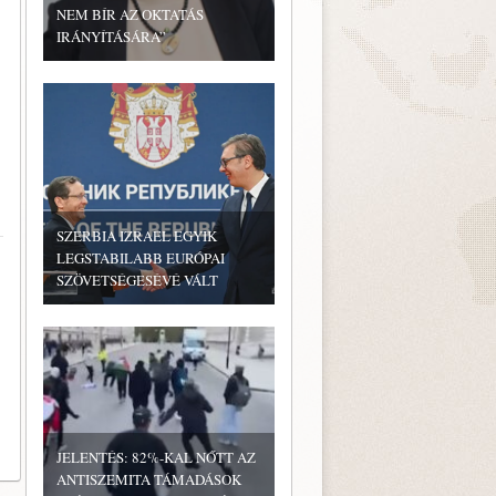
NEM BÍR AZ OKTATÁS
IRÁNYÍTÁSÁRA”
SZERBIA IZRAEL EGYIK
LEGSTABILABB EURÓPAI
SZÖVETSÉGESÉVÉ VÁLT
JELENTÉS: 82%-KAL NŐTT AZ
ANTISZEMITA TÁMADÁSOK