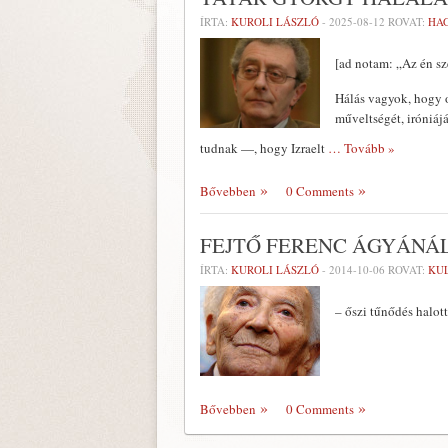
ÍRTA:
KUROLI LÁSZLÓ
-
2025-08-12
ROVAT:
HA
[ad notam: „Az én sz
Hálás vagyok, hogy o
műveltségét, iróniáj
tudnak —, hogy Izraelt
… Tovább »
Bővebben
0 Comments
FEJTŐ FERENC ÁGYÁNÁ
ÍRTA:
KUROLI LÁSZLÓ
-
2014-10-06
ROVAT:
KU
– őszi tűnődés halott
Bővebben
0 Comments