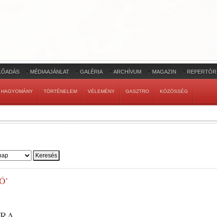
LŐADÁS
MÉDIAAJÁNLAT
GALÉRIA
ARCHÍVUM
MAGAZIN
REPERTÓR
HAGYOMÁNY
TÖRTÉNELEM
VÉLEMÉNY
GASZTRO
KÖZÖSSÉG
Ó’
ÁRA