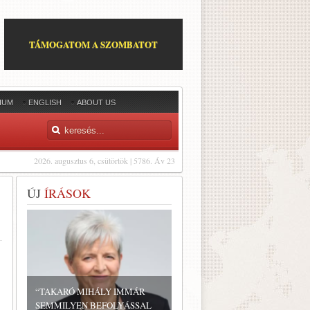
TÁMOGATOM A SZOMBATOT
IUM
ENGLISH
ABOUT US
2026. augusztus 6, csütörtök | 5786. Áv 23
ÚJ
ÍRÁSOK
“TAKARÓ MIHÁLY IMMÁR
SEMMILYEN BEFOLYÁSSAL