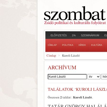
ELŐFIZETÉS
1%
SZEMINÁRIUM
E
CÍMLAP
POLITIKA
HÍREK
KULTÚRA
Címlap
Kuroli László
ARCHÍVUM
Szerző:
TALÁLATOK ‘KUROLI LÁSZL
2
Kuroli László
Összesen
találat :
.
TATÁR GYÖRGY HALÁL