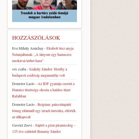
HOZZÁSZÓLÁSOK
Eva Mihály Amichay
-
Elrabolt túsz anyja
Netanjahunak: „A lányom egy hamaszos
unokával térhet haza”
sós csaba
-
Szakály Sándor: Horthy a
budapesti zsidóság megmentője volt
Domotor Laslo
-
Az IDF gyanúja szerint a
Hamász tüzérsége okozta a halálos tüzet
Rafahban
Domotor Laslo
-
Belgium: palesztinpárti
tömeg rátámadt egy izraeli turistára, eltörték
az állkapcsát
Gavriel Zeevi
-
Sáptól a gízai piramisokig –
125 éve született Benamy Sándor