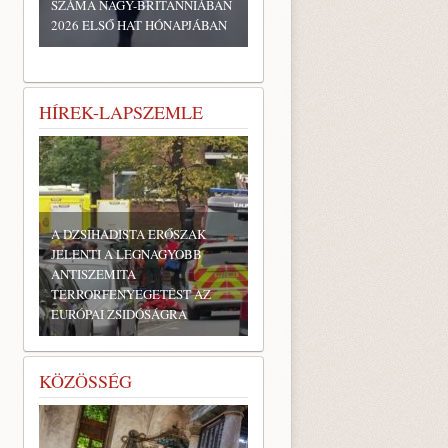
SZÁMA NAGY-BRITANNIÁBAN
2026 ELSŐ HAT HÓNAPJÁBAN
HÍREK-LAPSZEMLE
A DZSIHADISTA ERŐSZAK
JELENTI A LEGNAGYOBB
ANTISZEMITA
TERRORFENYEGETÉST AZ
EURÓPAI ZSIDÓSÁGRA
KÖZÖSSÉG