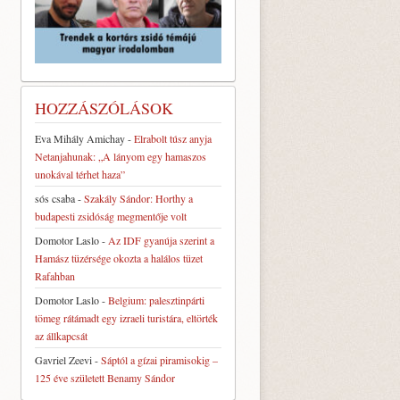
HOZZÁSZÓLÁSOK
Eva Mihály Amichay
-
Elrabolt túsz anyja
Netanjahunak: „A lányom egy hamaszos
unokával térhet haza”
sós csaba
-
Szakály Sándor: Horthy a
budapesti zsidóság megmentője volt
Domotor Laslo
-
Az IDF gyanúja szerint a
Hamász tüzérsége okozta a halálos tüzet
Rafahban
Domotor Laslo
-
Belgium: palesztinpárti
tömeg rátámadt egy izraeli turistára, eltörték
az állkapcsát
Gavriel Zeevi
-
Sáptól a gízai piramisokig –
125 éve született Benamy Sándor