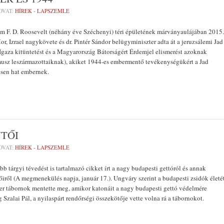
OVAT:
HÍREK - LAPSZEMLE
m F. D. Roosevelt (néhány éve Széchenyi) téri épületének márványaulájában 2015.
r, Izrael nagykövete és dr. Pintér Sándor belügyminiszter adta át a jeruzsálemi Jad
Igaza kitüntetést és a Magyarország Bátorságért Érdemjel elismerést azoknak
musz leszármazottaiknak), akiket 1944-es embermentő tevékenységükért a Jad
esen hat embernek.
TŐI
OVAT:
HÍREK - LAPSZEMLE
b tárgyi tévedést is tartalmazó cikket írt a nagy budapesti gettóról és annak
iről (A megmenekülés napja, január 17.). Ungváry szerint a budapesti zsidók életé
r tábornok mentette meg, amikor katonáit a nagy budapesti gettó védelmére
g Szalai Pál, a nyilaspárt rendőrségi összekötője vette volna rá a tábornokot.