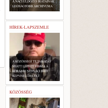
A NÁCI ÜLDÖZÉS IRATAINAK
LEGNAGYOBB ARCHÍVUMA
HÍREK-LAPSZEMLE
A KÖZÖSSÉGI TILTAKOZÁS
MIATT LÉPETT VISSZA A
KORÁBBI NEONÁCI BRIT
KÉPVISELŐJELÖLT
KÖZÖSSÉG