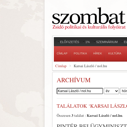
ELŐFIZETÉS
1%
SZEMINÁRIUM
E
CÍMLAP
POLITIKA
HÍREK
KULTÚRA
Címlap
Karsai László / nol.hu
ARCHÍVUM
Szerző:
TALÁLATOK ‘KARSAI LÁSZLÓ
3
Karsai László / nol.hu
Összesen
találat :
.
PINTÉR BELÜGYMINISZTE