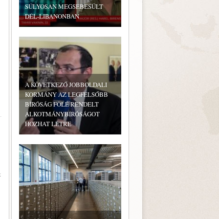
SÚLYOSAN MEGSEBESÜLT
DÉL-LIBANONBAN
A KÖVETKEZŐ JOBBOLDALI
KORMÁNY AZ LEGFELSŐBB
BÍRÓSÁG FÖLÉ RENDELT
ALKOTMÁNYBÍRÓSÁGOT
HOZHAT LÉTRE
t