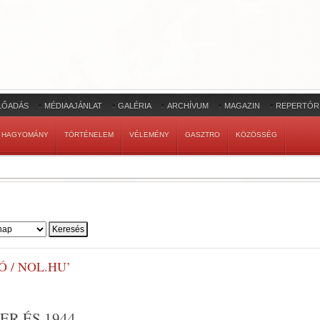
LŐADÁS
MÉDIAAJÁNLAT
GALÉRIA
ARCHÍVUM
MAGAZIN
REPERTÓR
HAGYOMÁNY
TÖRTÉNELEM
VÉLEMÉNY
GASZTRO
KÖZÖSSÉG
 / NOL.HU’
R ÉS 1944