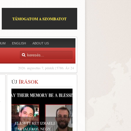
TÁMOGATOM A SZOMBATOT
IUM
ENGLISH
ABOUT US
2026. augusztus 7, péntek | 5786. Áv 24
ÚJ
ÍRÁSOK
ELESETT KÉT IZRAELI
TARTALÉKOS, NÉGY