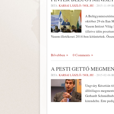
ÍRTA:
KARSAI LÁSZLÓ / NOL.HU
-
2015-11-09
R
A Belügyminisztériu
október 29-én Ilan Mo
Vasem Intézet Világ 
(illetve idén posztu
Vasem illetékesei 2014-ben kitüntettek. Össz
Bővebben
0 Comments
A PESTI GETTÓ MEGMEN
ÍRTA:
KARSAI LÁSZLÓ / NOL.HU
-
2015-02-06
R
Ungváry Krisztián töb
állítólagos megmentő
Gerhardt Schmidhube
kirendelte. Erre pedi