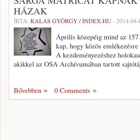
SÁRGA MATRICÁT KAPNAK 
HÁZAK
ÍRTA:
KALAS GYÖRGY / INDEX-HU
-
2014-04-
Április közepéig mind az 1571
kap, hogy közös emlékezésre sz
A kezdeményezéshez holokausz
akikkel az OSA Archívumában tartott sajtótá
Bővebben
0 Comments