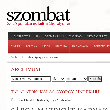
ELŐFIZETÉS
1%
SZEMINÁRIUM
ELŐADÁS
MÉDIAAJÁNLAT
CÍMLAP
POLITIKA
HÍREK
KULTÚRA
HAGYOMÁNY
TÖRTÉNELE
Címlap
Kalas György / index-hu
ARCHÍVUM
Szerző:
TALÁLATOK ‘KALAS GYÖRGY / INDEX-HU’
1
Kalas György / index-hu
Összesen
találat :
.