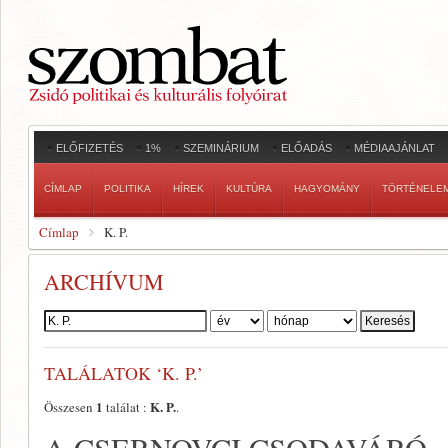
ELŐFIZETÉS
1%
SZEMINÁRIUM
ELŐADÁS
MÉDIAAJÁNLAT
CÍMLAP
POLITIKA
HÍREK
KULTÚRA
HAGYOMÁNY
TÖRTÉNELE
Címlap
K. P.
ARCHÍVUM
Szerző:
TALÁLATOK ‘K. P.’
1
K. P.
Összesen
találat :
.