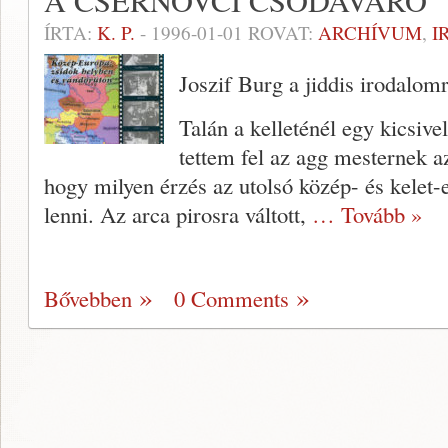
A CSERNOVCI CSODAVÁRÓ
ÍRTA:
K. P.
-
1996-01-01
ROVAT:
ARCHÍVUM
,
I
Joszif Burg a jiddis irodalom
Talán a kelleténél egy kicsiv
tettem fel az agg mester­nek a
hogy milyen érzés az utolsó közép- és kelet-e
lenni. Az arca pirosra váltott,
… Tovább »
Bővebben
0 Comments