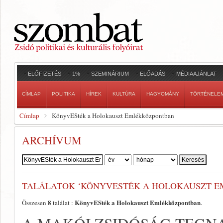
ELŐFIZETÉS
1%
SZEMINÁRIUM
ELŐADÁS
MÉDIAAJÁNLAT
CÍMLAP
POLITIKA
HÍREK
KULTÚRA
HAGYOMÁNY
TÖRTÉNELE
Címlap
KönyvESték a Holokauszt Emlékközpontban
ARCHÍVUM
Szerző:
TALÁLATOK ‘KÖNYVESTÉK A HOLOKAUSZT 
8
KönyvESték a Holokauszt Emlékközpontban
Összesen
találat :
.