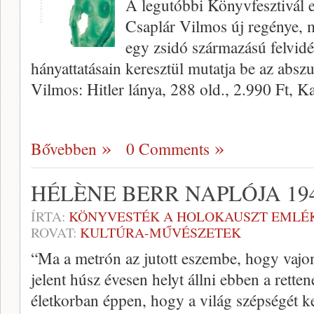
A legutóbbi Könyvfesztivál e
Csaplár Vilmos új regénye, m
egy zsidó származású felvidé
hányattatásain keresztül mutatja be az absz
Vilmos: Hitler lánya, 288 old., 2.990 Ft, K
Bővebben
0 Comments
HÉLÈNE BERR NAPLÓJA 194
ÍRTA:
KÖNYVESTÉK A HOLOKAUSZT EMLÉ
ROVAT:
KULTÚRA-MŰVÉSZETEK
“Ma a metrón az jutott eszembe, hogy vajon
jelent húsz évesen helyt állni ebben a rette
életkorban éppen, hogy a világ szépségét k