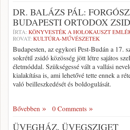
DR. BALÁZS PÁL: FORGÓSZ
BUDAPESTI ORTODOX ZSID
ÍRTA:
KÖNYVESTÉK A HOLOKAUSZT EMLÉ
ROVAT:
KULTÚRA-MŰVÉSZETEK
Budapesten, az egykori Pest-Budán a 17. s
sokrétű zsidó közösség jött létre sajátos sz
életmóddal. Szükségessé vált a vallási nevel
kialakítása is, ami lehetővé tette ennek a r
való beilleszkedését és boldogulását.
Bővebben
0 Comments
ÜVEGHÁZ, ÜVEGSZIGET