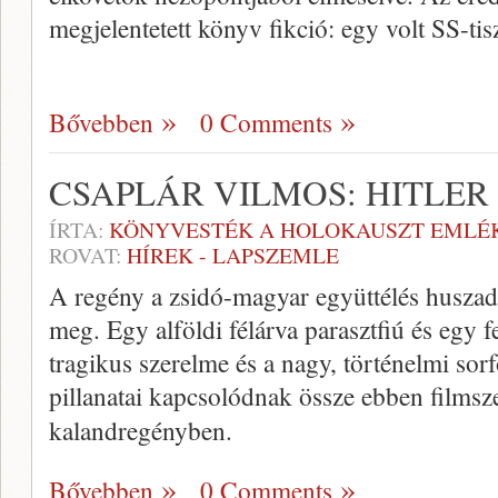
megjelentetett könyv fikció: egy volt SS-tisz
Bővebben
0 Comments
CSAPLÁR VILMOS: HITLER
ÍRTA:
KÖNYVESTÉK A HOLOKAUSZT EMLÉ
ROVAT:
HÍREK - LAPSZEMLE
A regény a zsidó-magyar együttélés huszadik
meg. Egy alföldi félárva parasztfiú és egy 
tragikus szerelme és a nagy, történelmi so
pillanatai kapcsolódnak össze ebben filmsz
kalandregényben.
Bővebben
0 Comments