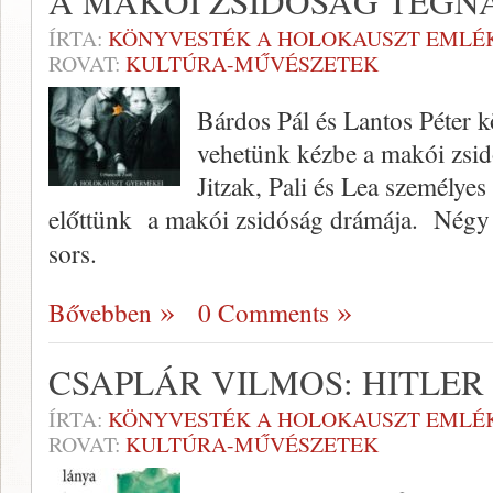
A MAKÓI ZSIDÓSÁG TEGN
ÍRTA:
KÖNYVESTÉK A HOLOKAUSZT EMLÉ
ROVAT:
KULTÚRA-MŰVÉSZETEK
Bárdos Pál és Lantos Péter 
vehetünk kézbe a makói zsidó
Jitzak, Pali és Lea személyes
előttünk a makói zsidóság drámája. Négy
sors.
Bővebben
0 Comments
CSAPLÁR VILMOS: HITLER
ÍRTA:
KÖNYVESTÉK A HOLOKAUSZT EMLÉ
ROVAT:
KULTÚRA-MŰVÉSZETEK