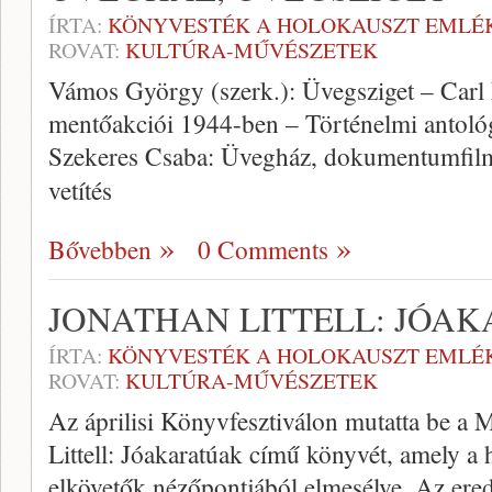
ÍRTA:
KÖNYVESTÉK A HOLOKAUSZT EMLÉ
ROVAT:
KULTÚRA-MŰVÉSZETEK
Vámos György (szerk.): Üvegsziget – Carl L
mentőakciói 1944-ben – Történelmi antoló
Szekeres Csaba: Üvegház, dokumentumfilm,
vetítés
Bővebben
0 Comments
JONATHAN LITTELL: JÓA
ÍRTA:
KÖNYVESTÉK A HOLOKAUSZT EMLÉ
ROVAT:
KULTÚRA-MŰVÉSZETEK
Az áprilisi Könyvfesztiválon mutatta be 
Littell: Jóakaratúak című könyvét, amely a 
elkövetők nézőpontjából elmesélve. Az ered