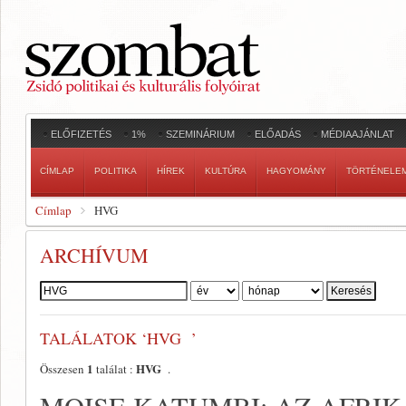
ELŐFIZETÉS
1%
SZEMINÁRIUM
ELŐADÁS
MÉDIAAJÁNLAT
CÍMLAP
POLITIKA
HÍREK
KULTÚRA
HAGYOMÁNY
TÖRTÉNELE
Címlap
HVG
ARCHÍVUM
Szerző:
TALÁLATOK ‘HVG ’
1
HVG
Összesen
találat :
.