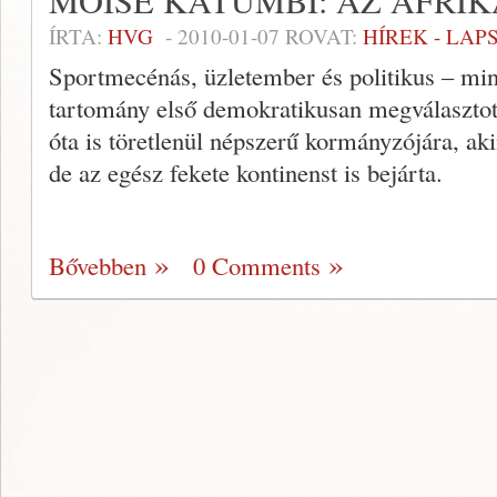
MOISE KATUMBI: AZ AFRI
ÍRTA:
HVG
-
2010-01-07
ROVAT:
HÍREK - LA
Sportmecénás, üzletember és politikus – min
tartomány első demokratikusan megválasztott,
óta is töretlenül népszerű kormányzójára, ak
de az egész fekete kontinenst is bejárta.
Bővebben
0 Comments