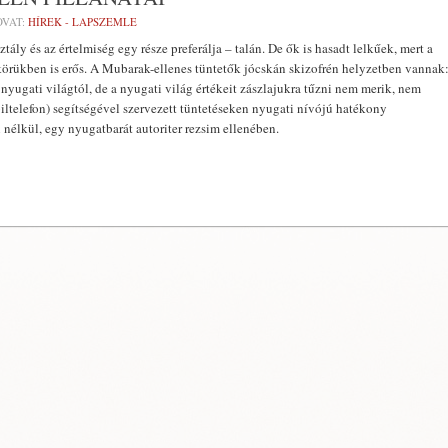
VAT:
HÍREK - LAPSZEMLE
ály és az értelmiség egy része preferálja – talán. De ők is hasadt lelkűek, mert a
 körükben is erős. A Mubarak-ellenes tüntetők jócskán skizofrén helyzetben vannak
nyugati világtól, de a nyugati világ értékeit zászlajukra tűzni nem merik, nem
iltelefon) segítségével szervezett tüntetéseken nyugati nívójú hatékony
nélkül, egy nyugatbarát autoriter rezsim ellenében.