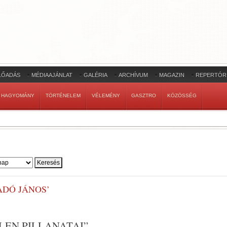
LŐADÁS
MÉDIAAJÁNLAT
GALÉRIA
ARCHÍVUM
MAGAZIN
REPERTÓR
HAGYOMÁNY
TÖRTÉNELEM
VÉLEMÉNY
GASZTRO
KÖZÖSSÉG
ADÓ JÁNOS’
LEN PILLANATAI”