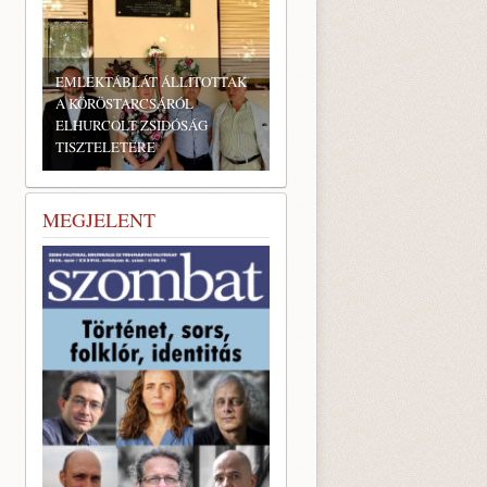
EMLÉKTÁBLÁT ÁLLÍTOTTAK
A KÖRÖSTARCSÁRÓL
ELHURCOLT ZSIDÓSÁG
TISZTELETÉRE
MEGJELENT