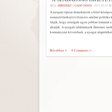
ÍRTA:
HÍRSZERZ? / GADÓ JÁNOS
-
2011-02-07
RO
A nyugati típusú demokráciát a felső-középoszt
nemzeti/etnikai/civilizációs sérelmi politika
látják, hogy országuk egyre jobban lemarad a 
akarják. A nyugati találmányok (Internet, mob
kormányzást követelnek, a nyugat alapértékei 
Bővebben
0 Comments