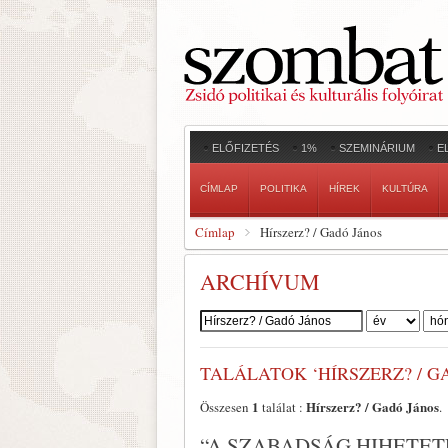
ELŐFIZETÉS
1%
SZEMINÁRIUM
E
CÍMLAP
POLITIKA
HÍREK
KULTÚRA
Címlap
Hírszerz? / Gadó János
ARCHÍVUM
Szerző:
TALÁLATOK ‘HÍRSZERZ? / G
1
Hírszerz? / Gadó János
Összesen
találat :
.
“A SZABADSÁG HIHETET