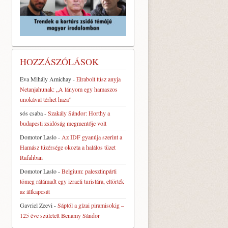
HOZZÁSZÓLÁSOK
Eva Mihály Amichay
-
Elrabolt túsz anyja
Netanjahunak: „A lányom egy hamaszos
unokával térhet haza”
sós csaba
-
Szakály Sándor: Horthy a
budapesti zsidóság megmentője volt
Domotor Laslo
-
Az IDF gyanúja szerint a
Hamász tüzérsége okozta a halálos tüzet
Rafahban
Domotor Laslo
-
Belgium: palesztinpárti
tömeg rátámadt egy izraeli turistára, eltörték
az állkapcsát
Gavriel Zeevi
-
Sáptól a gízai piramisokig –
125 éve született Benamy Sándor