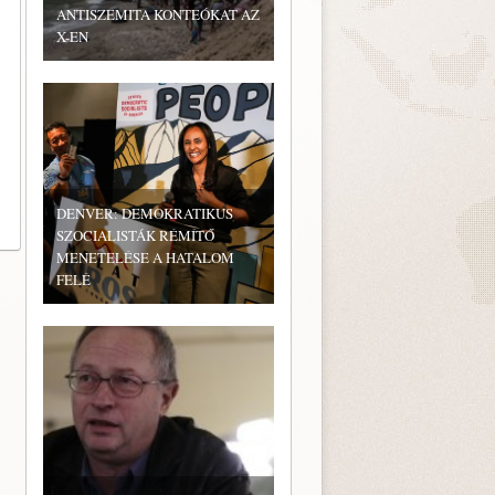
ANTISZEMITA KONTEÓKAT AZ
X-EN
:
DENVER: DEMOKRATIKUS
SZOCIALISTÁK RÉMÍTŐ
MENETELÉSE A HATALOM
FELÉ