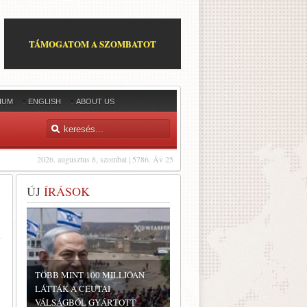
TÁMOGATOM A SZOMBATOT
IUM
ENGLISH
ABOUT US
2026. augusztus 8, szombat | 5786. Áv 25
ÚJ
ÍRÁSOK
TÖBB MINT 100 MILLIÓAN
LÁTTÁK A CEUTAI
VÁLSÁGBÓL GYÁRTOTT