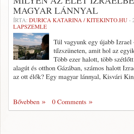
MILYEN AZ ÉLET IZRAELBE
MAGYAR LÁNNYAL
ÍRTA:
DURICA KATARINA / KITEKINTO.HU
-
LAPSZEMLE
Túl vagyunk egy újabb Izrael
tűzszüneten, amit hol az egyik
Több ezer halott, több szétlőt
alagút és otthon Gázában, számos halott Izrae
az ott élők? Egy magyar lánnyal, Kisvári King
Bővebben
0 Comments