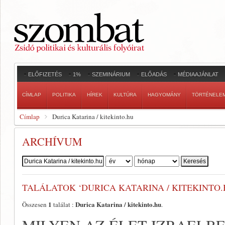
ELŐFIZETÉS
1%
SZEMINÁRIUM
ELŐADÁS
MÉDIAAJÁNLAT
CÍMLAP
POLITIKA
HÍREK
KULTÚRA
HAGYOMÁNY
TÖRTÉNELE
Címlap
Durica Katarina / kitekinto.hu
ARCHÍVUM
Szerző:
TALÁLATOK ‘DURICA KATARINA / KITEKINTO.
1
Durica Katarina / kitekinto.hu
Összesen
találat :
.