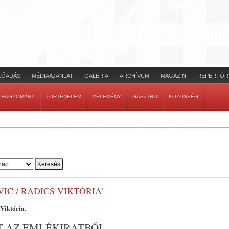
LŐADÁS
MÉDIAAJÁNLAT
GALÉRIA
ARCHÍVUM
MAGAZIN
REPERTÓR
HAGYOMÁNY
TÖRTÉNELEM
VÉLEMÉNY
GASZTRO
KÖZÖSSÉG
IC / RADICS VIKTÓRIA’
 Viktória
.
T AZ EMLÉKIRATBÓL