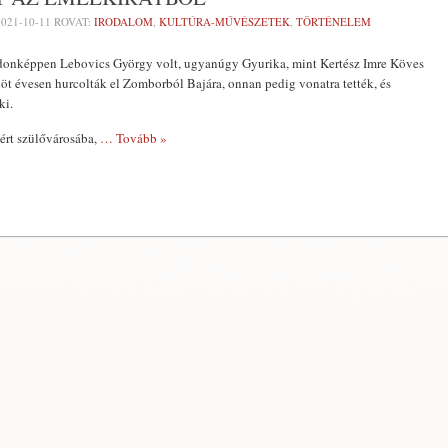
2021-10-11
ROVAT:
IRODALOM
,
KULTÚRA-MŰVÉSZETEK
,
TÖRTÉNELEM
donképpen Lebovics György volt, ugyanúgy Gyurika, mint Kertész Imre Köves
enöt évesen hurcolták el Zomborból Bajára, onnan pedig vonatra tették, és
ki.
tért szülővárosába,
… Tovább »