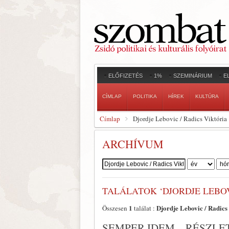
ELŐFIZETÉS
1%
SZEMINÁRIUM
E
CÍMLAP
POLITIKA
HÍREK
KULTÚRA
Címlap
Djordje Lebovic / Radics Viktória
ARCHÍVUM
Szerző:
TALÁLATOK ‘DJORDJE LEBOV
1
Djordje Lebovic / Radics
Összesen
találat :
SEMPER IDEM – RÉSZLE