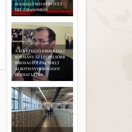
SÚLYOSAN MEGSEBESÜLT
DÉL-LIBANONBAN
A KÖVETKEZŐ JOBBOLDALI
KORMÁNY AZ LEGFELSŐBB
BÍRÓSÁG FÖLÉ RENDELT
ALKOTMÁNYBÍRÓSÁGOT
HOZHAT LÉTRE