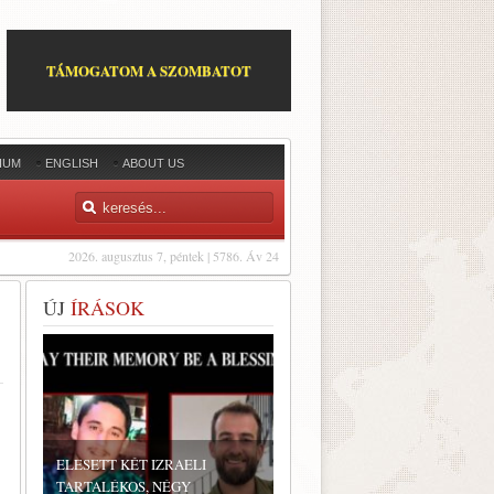
TÁMOGATOM A SZOMBATOT
IUM
ENGLISH
ABOUT US
2026. augusztus 7, péntek | 5786. Áv 24
ÚJ
ÍRÁSOK
ELESETT KÉT IZRAELI
TARTALÉKOS, NÉGY