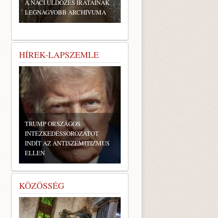
A NÁCI ÜLDÖZÉS IRATAINAK
LEGNAGYOBB ARCHÍVUMA
HÍREK-LAPSZEMLE
TRUMP ORSZÁGOS
INTÉZKEDÉSSOROZATOT
INDÍT AZ ANTISZEMITIZMUS
ELLEN
KÖZÖSSÉG