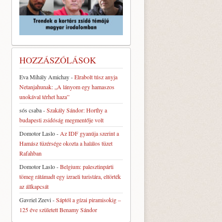
HOZZÁSZÓLÁSOK
Eva Mihály Amichay
-
Elrabolt túsz anyja
Netanjahunak: „A lányom egy hamaszos
unokával térhet haza”
sós csaba
-
Szakály Sándor: Horthy a
budapesti zsidóság megmentője volt
Domotor Laslo
-
Az IDF gyanúja szerint a
Hamász tüzérsége okozta a halálos tüzet
Rafahban
Domotor Laslo
-
Belgium: palesztinpárti
tömeg rátámadt egy izraeli turistára, eltörték
az állkapcsát
Gavriel Zeevi
-
Sáptól a gízai piramisokig –
125 éve született Benamy Sándor