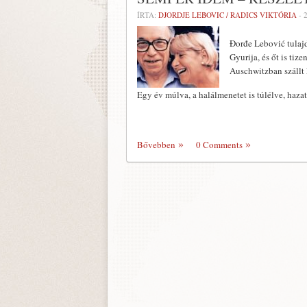
ÍRTA:
DJORDJE LEBOVIC / RADICS VIKTÓRIA
-
Đorđe Lebović tulaj
Gyurija, és őt is tiz
Auschwitzban szállt 
Egy év múlva, a halálmenetet is túlélve, haza
Bővebben
0 Comments