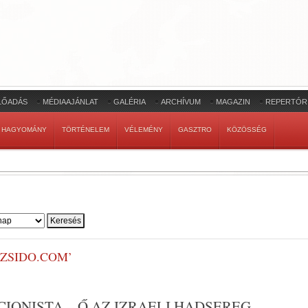
LŐADÁS
MÉDIAAJÁNLAT
GALÉRIA
ARCHÍVUM
MAGAZIN
REPERTÓR
HAGYOMÁNY
TÖRTÉNELEM
VÉLEMÉNY
GASZTRO
KÖZÖSSÉG
 ZSIDO.COM’
IONISTA – Ő AZ IZRAELI HADSEREG