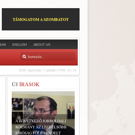
TÁMOGATOM A SZOMBATOT
IUM
ENGLISH
ABOUT US
2026. augusztus 7, péntek | 5786. Áv 24
ÚJ
ÍRÁSOK
A KÖVETKEZŐ JOBBOLDALI
KORMÁNY AZ LEGFELSŐBB
BÍRÓSÁG FÖLÉ RENDELT