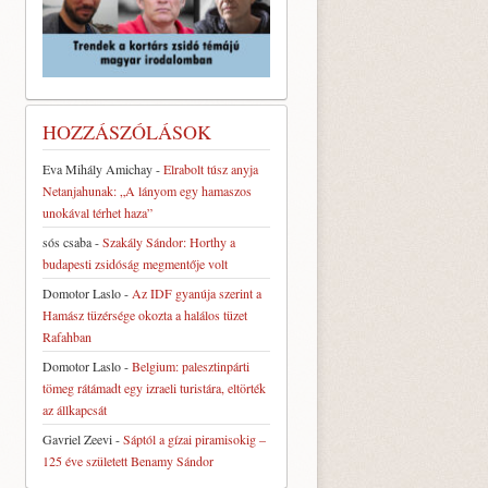
HOZZÁSZÓLÁSOK
Eva Mihály Amichay
-
Elrabolt túsz anyja
Netanjahunak: „A lányom egy hamaszos
unokával térhet haza”
sós csaba
-
Szakály Sándor: Horthy a
budapesti zsidóság megmentője volt
Domotor Laslo
-
Az IDF gyanúja szerint a
Hamász tüzérsége okozta a halálos tüzet
Rafahban
Domotor Laslo
-
Belgium: palesztinpárti
tömeg rátámadt egy izraeli turistára, eltörték
az állkapcsát
Gavriel Zeevi
-
Sáptól a gízai piramisokig –
125 éve született Benamy Sándor