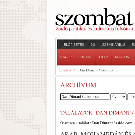
ELŐFIZETÉS
1%
SZEMINÁRIUM
E
CÍMLAP
POLITIKA
HÍREK
KULTÚRA
Címlap
Dan Dimant / zsido.com
ARCHÍVUM
Szerző:
TALÁLATOK ‘DAN DIMANT /
1
Dan Dimant / zsido.com
Összesen
találat :
.
ARAB, MOHAMEDÁN ÉS C