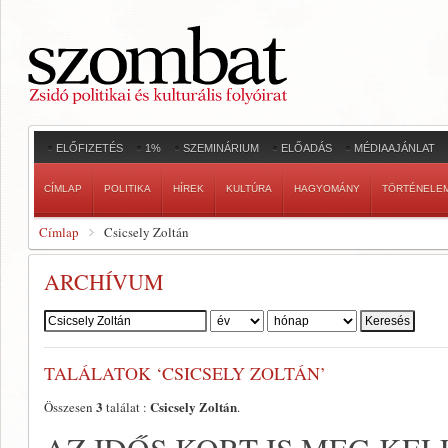
ELŐFIZETÉS
1%
SZEMINÁRIUM
ELŐADÁS
MÉDIAAJÁNLAT
CÍMLAP
POLITIKA
HÍREK
KULTÚRA
HAGYOMÁNY
TÖRTÉNELE
Címlap
Csicsely Zoltán
ARCHÍVUM
Szerző:
TALÁLATOK ‘CSICSELY ZOLTÁN’
3
Csicsely Zoltán
Összesen
találat :
.