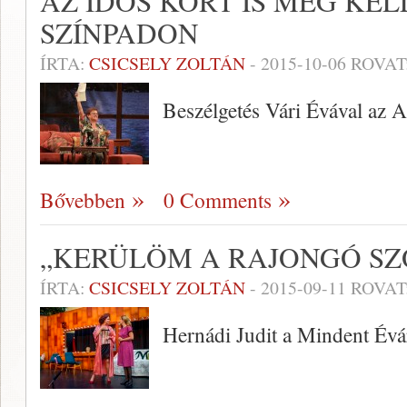
AZ IDŐS KORT IS MEG KEL
SZÍNPADON
ÍRTA:
CSICSELY ZOLTÁN
-
2015-10-06
ROVAT
Beszélgetés Vári Évával az 
Bővebben
0 Comments
„KERÜLÖM A RAJONGÓ SZ
ÍRTA:
CSICSELY ZOLTÁN
-
2015-09-11
ROVAT
Hernádi Judit a Mindent Évá