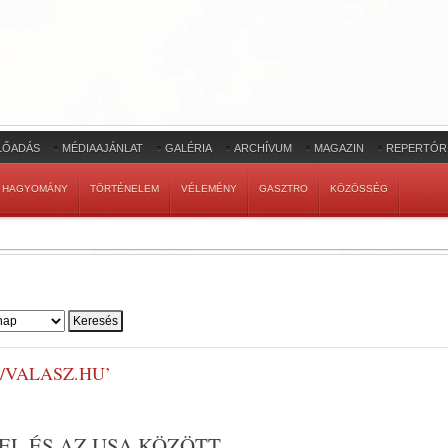
LŐADÁS
MÉDIAAJÁNLAT
GALÉRIA
ARCHÍVUM
MAGAZIN
REPERTÓR
HAGYOMÁNY
TÖRTÉNELEM
VÉLEMÉNY
GASZTRO
KÖZÖSSÉG
/VALASZ.HU’
EL ÉS AZ USA KÖZÖTT