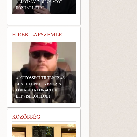
ALKOTMÁNYBÍRÓSÁGOT
HOZHAT LÉTRE
HÍREK-LAPSZEMLE
A KÖZÖSSÉGI TILTAKOZÁS
MIATT LÉPETT VISSZA A
KORÁBBI NEONÁCI BRIT
KÉPVISELŐJELÖLT
KÖZÖSSÉG