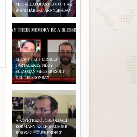
MEGÁLLAPODÁST KÖTÖTT AZ
IRÁNI HÁBORÚ ÁRNYÉKÁBAN
k
ELESETT KÉT IZRAELI
TARTALÉKOS, NÉGY
SÚLYOSAN MEGSEBESÜLT
DÉL-LIBANONBAN
A KÖVETKEZŐ JOBBOLDALI
KORMÁNY AZ LEGFELSŐBB
BÍRÓSÁG FÖLÉ RENDELT