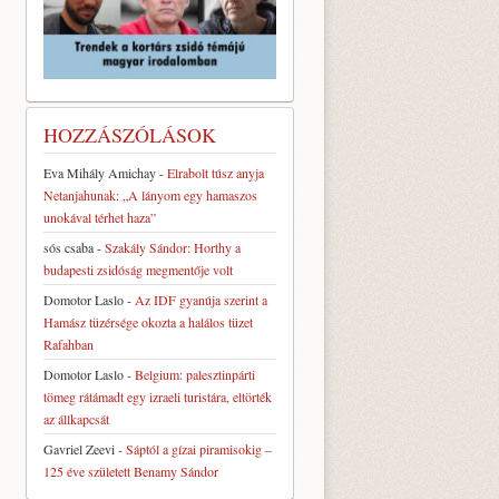
HOZZÁSZÓLÁSOK
Eva Mihály Amichay
-
Elrabolt túsz anyja
Netanjahunak: „A lányom egy hamaszos
unokával térhet haza”
sós csaba
-
Szakály Sándor: Horthy a
budapesti zsidóság megmentője volt
Domotor Laslo
-
Az IDF gyanúja szerint a
Hamász tüzérsége okozta a halálos tüzet
Rafahban
Domotor Laslo
-
Belgium: palesztinpárti
tömeg rátámadt egy izraeli turistára, eltörték
az állkapcsát
Gavriel Zeevi
-
Sáptól a gízai piramisokig –
125 éve született Benamy Sándor