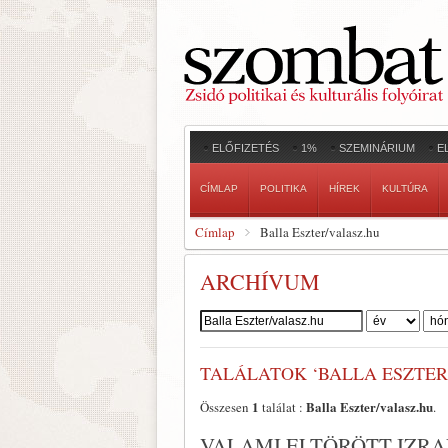
ELŐFIZETÉS
1%
SZEMINÁRIUM
E
CÍMLAP
POLITIKA
HÍREK
KULTÚRA
Címlap
Balla Eszter/valasz.hu
ARCHÍVUM
Szerző:
TALÁLATOK ‘BALLA ESZTER
1
Balla Eszter/valasz.hu
Összesen
találat :
.
VALAMI ELTÖRÖTT IZRA