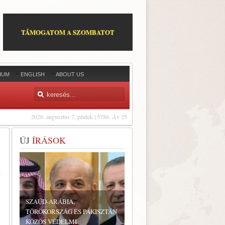
TÁMOGATOM A SZOMBATOT
IUM
ENGLISH
ABOUT US
2026. augusztus 7, péntek | 5786. Áv 25
ÚJ
ÍRÁSOK
SZAÚD-ARÁBIA,
TÖRÖKORSZÁG ÉS PAKISZTÁN
KÖZÖS VÉDELMI