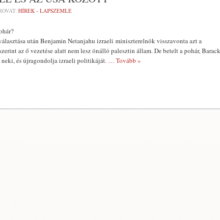
ROVAT:
HÍREK - LAPSZEMLE
ohár?
álasztása után Benjamin Netanjahu izraeli miniszterelnök visszavonta azt a
erint az ő vezetése alatt nem lesz önálló palesztin állam. De betelt a pohár, Barac
eki, és újragondolja izraeli politikáját.
… Tovább »