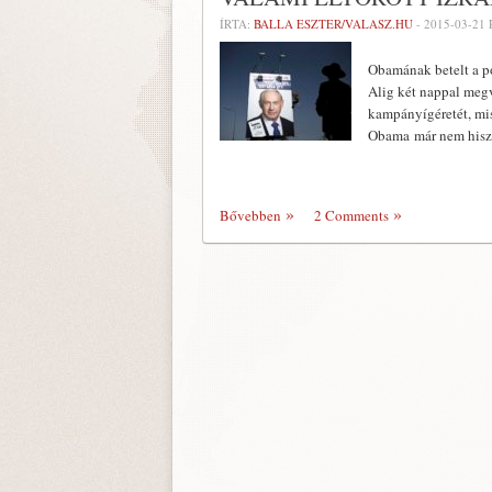
ÍRTA:
BALLA ESZTER/VALASZ.HU
-
2015-03-21
Obamának betelt a p
Alig két nappal megv
kampányígéretét, misz
Obama már nem hisz n
Bővebben
2 Comments