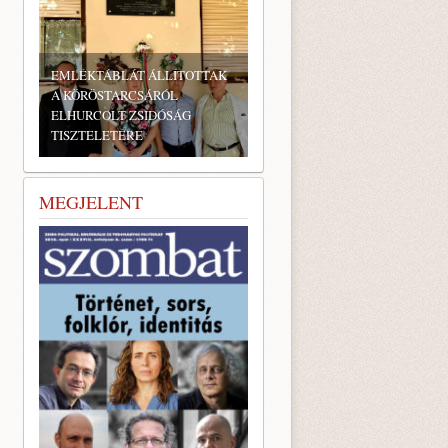
EMLÉKTÁBLÁT ÁLLÍTOTTAK
A KÖRÖSTARCSÁRÓL
ELHURCOLT ZSIDÓSÁG
TISZTELETÉRE
MEGJELENT