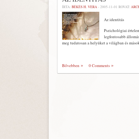
ÍRTA:
BÉKÉS H. VERA
-
2005-11-01
ROVAT:
ARC
Az identitás
Pszichológiai értele
legfontosabb állomás
meg tudatosan a helyüket a világban és más
Bővebben
0 Comments