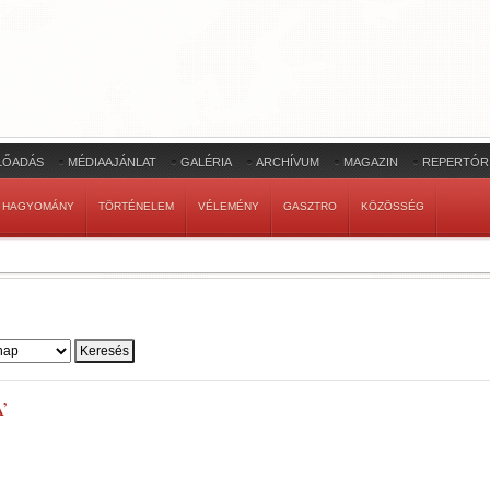
LŐADÁS
MÉDIAAJÁNLAT
GALÉRIA
ARCHÍVUM
MAGAZIN
REPERTÓR
HAGYOMÁNY
TÖRTÉNELEM
VÉLEMÉNY
GASZTRO
KÖZÖSSÉG
’