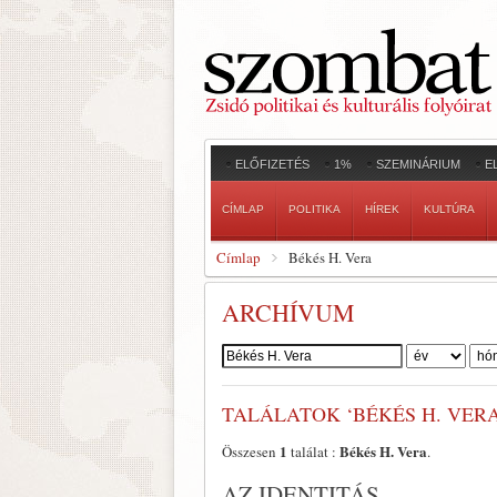
ELŐFIZETÉS
1%
SZEMINÁRIUM
E
CÍMLAP
POLITIKA
HÍREK
KULTÚRA
Címlap
Békés H. Vera
ARCHÍVUM
Szerző:
TALÁLATOK ‘BÉKÉS H. VERA
1
Békés H. Vera
Összesen
találat :
.
AZ IDENTITÁS