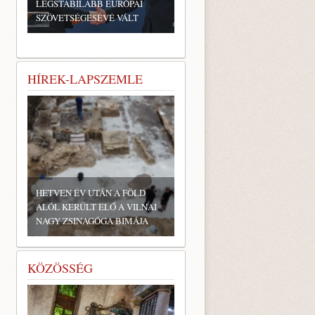
LEGSTABILABB EURÓPAI
SZÖVETSÉGESÉVÉ VÁLT
HÍREK-LAPSZEMLE
HETVEN ÉV UTÁN A FÖLD
ALÓL KERÜLT ELŐ A VILNAI
NAGY ZSINAGÓGA BIMÁJA
KÖZÖSSÉG