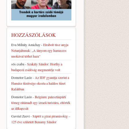
HOZZÁSZÓLÁSOK
Eva Mihály Amichay
-
Elrabolt túsz anyja
Netanjahunak: „A lányom egy hamaszos
unokával térhet haza”
sós csaba
-
Szakály Sándor: Horthy a
budapesti zsidóság megmentője volt
Domotor Laslo
-
Az IDF gyanúja szerint a
Hamász tüzérsége okozta a halálos tüzet
Rafahban
Domotor Laslo
-
Belgium: palesztinpárti
tömeg rátámadt egy izraeli turistára, eltörték
az állkapcsát
Gavriel Zeevi
-
Sáptól a gízai piramisokig –
125 éve született Benamy Sándor