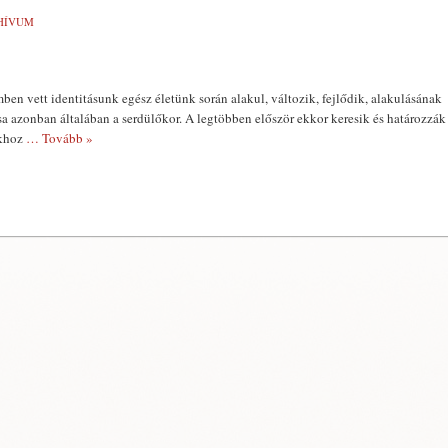
HÍVUM
mben vett identitásunk egész életünk során alakul, változik, fejlődik, alakulásának
a azonban általában a ser­dülőkor. A legtöbben először ekkor keresik és határozzák
okhoz
… Tovább »