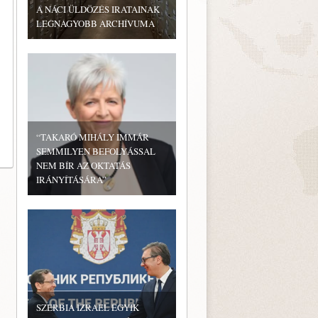
A NÁCI ÜLDÖZÉS IRATAINAK
LEGNAGYOBB ARCHÍVUMA
“TAKARÓ MIHÁLY IMMÁR
SEMMILYEN BEFOLYÁSSAL
NEM BÍR AZ OKTATÁS
IRÁNYÍTÁSÁRA”
SZERBIA IZRAEL EGYIK