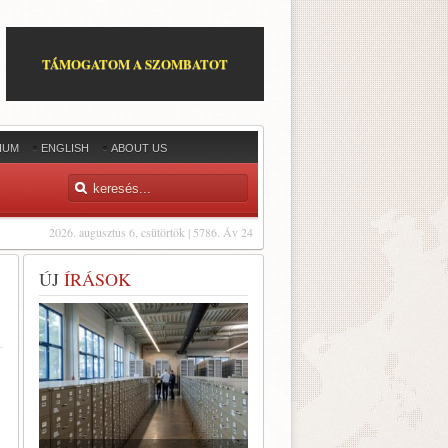
TÁMOGATOM A SZOMBATOT
IUM
ENGLISH
ABOUT US
2026. augusztus 6, csütörtök | 5786. Áv 24
ÚJ
ÍRÁSOK