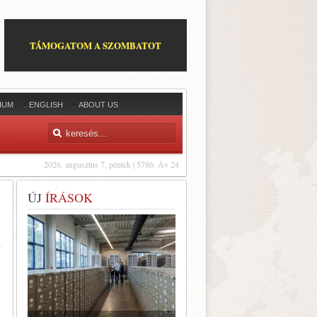
TÁMOGATOM A SZOMBATOT
IUM
ENGLISH
ABOUT US
2026. augusztus 7, péntek | 5786. Áv 24
ÚJ
ÍRÁSOK