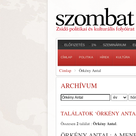
ELŐFIZETÉS
1%
SZEMINÁRIUM
E
CÍMLAP
POLITIKA
HÍREK
KULTÚRA
Címlap
Örkény Antal
ARCHÍVUM
Szerző:
TALÁLATOK ‘ÖRKÉNY ANTA
2
Örkény Antal
Összesen
találat :
.
ÖRKÉNY ANTAL: A MEN