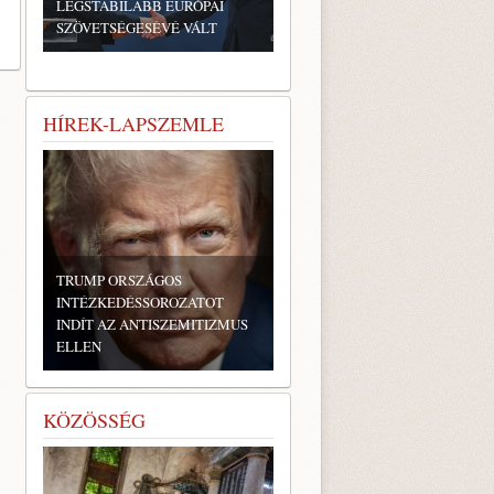
LEGSTABILABB EURÓPAI
SZÖVETSÉGESÉVÉ VÁLT
HÍREK-LAPSZEMLE
TRUMP ORSZÁGOS
INTÉZKEDÉSSOROZATOT
INDÍT AZ ANTISZEMITIZMUS
ELLEN
KÖZÖSSÉG