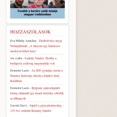
HOZZÁSZÓLÁSOK
Eva Mihály Amichay
-
Elrabolt túsz anyja
Netanjahunak: „A lányom egy hamaszos
unokával térhet haza”
sós csaba
-
Szakály Sándor: Horthy a
budapesti zsidóság megmentője volt
Domotor Laslo
-
Az IDF gyanúja szerint a
Hamász tüzérsége okozta a halálos tüzet
Rafahban
Domotor Laslo
-
Belgium: palesztinpárti
tömeg rátámadt egy izraeli turistára, eltörték
az állkapcsát
Gavriel Zeevi
-
Sáptól a gízai piramisokig –
125 éve született Benamy Sándor