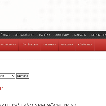
LŐADÁS
MÉDIAAJÁNLAT
GALÉRIA
ARCHÍVUM
MAGAZIN
REPERTÓR
HAGYOMÁNY
TÖRTÉNELEM
VÉLEMÉNY
GASZTRO
KÖZÖSSÉG
L’
EKÜLTVÁLSÁG NEM NÖVELTE AZ