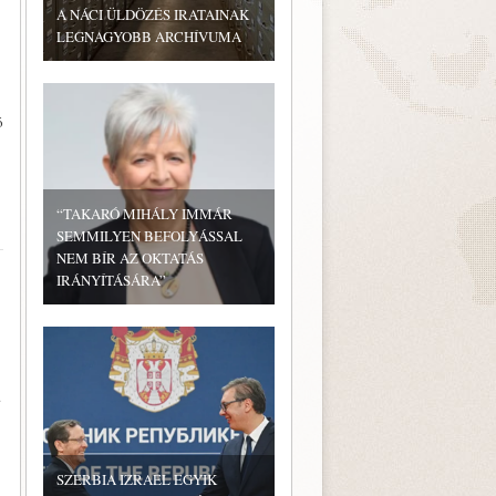
A NÁCI ÜLDÖZÉS IRATAINAK
LEGNAGYOBB ARCHÍVUMA
ó
“TAKARÓ MIHÁLY IMMÁR
SEMMILYEN BEFOLYÁSSAL
NEM BÍR AZ OKTATÁS
IRÁNYÍTÁSÁRA”
.
SZERBIA IZRAEL EGYIK