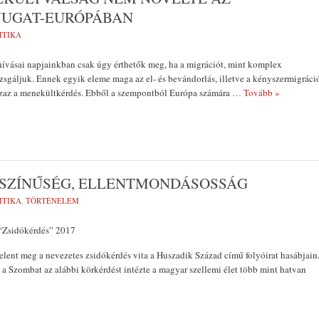
YUGAT-EURÓPÁBAN
ITIKA
hívásai napjainkban csak úgy érthetők meg, ha a migrációt, mint komplex
izsgáljuk. Ennek egyik eleme maga az el- és bevándorlás, illetve a kényszermigráci
azaz a menekültkérdés. Ebből a szempontból Európa számára
… Tovább »
SZÍNŰSÉG, ELLENTMONDÁSOSSÁG
ITIKA
,
TÖRTÉNELEM
“Zsidókérdés” 2017
elent meg a nevezetes zsidókérdés vita a Huszadik Század című folyóirat hasábjain
a Szombat az alábbi körkérdést intézte a magyar szellemi élet több mint hatvan