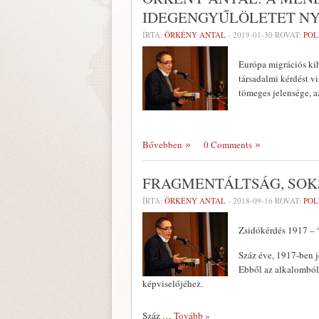
IDEGENGYŰLÖLETET N
ÍRTA:
ÖRKÉNY ANTAL
-
2019-01-30
ROVAT:
POL
Európa migrációs ki
társadalmi kérdést v
tömeges jelensége, 
Bővebben
0 Comments
FRAGMENTÁLTSÁG, SOK
ÍRTA:
ÖRKÉNY ANTAL
-
2018-09-16
ROVAT:
POL
Zsidókérdés 1917 – 
Száz éve, 1917-ben j
Ebből az alkalomból 
képviselőjéhez.
Száz
… Tovább »