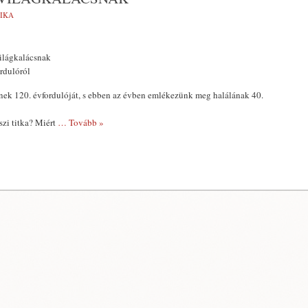
TIKA
világkalácsnak
rdulóról
k 120. évfordulóját, s eb­ben az évben emlékezünk meg halálá­nak 40.
szi titka? Miért
… Tovább »