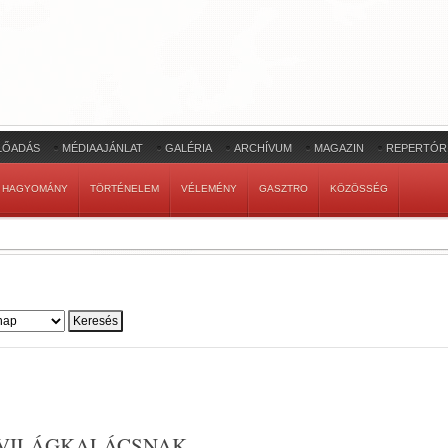
LŐADÁS
MÉDIAAJÁNLAT
GALÉRIA
ARCHÍVUM
MAGAZIN
REPERTÓR
HAGYOMÁNY
TÖRTÉNELEM
VÉLEMÉNY
GASZTRO
KÖZÖSSÉG
’
 VILÁGKALÁCSNAK