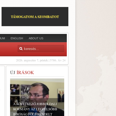
TÁMOGATOM A SZOMBATOT
IUM
ENGLISH
ABOUT US
2026. augusztus 7, péntek | 5786. Áv 24
ÚJ
ÍRÁSOK
A KÖVETKEZŐ JOBBOLDALI
KORMÁNY AZ LEGFELSŐBB
BÍRÓSÁG FÖLÉ RENDELT