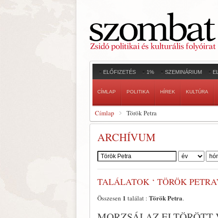
ELŐFIZETÉS
1%
SZEMINÁRIUM
E
CÍMLAP
POLITIKA
HÍREK
KULTÚRA
Címlap
Török Petra
ARCHÍVUM
Szerző:
TALÁLATOK ‘ TÖRÖK PETRA
1
Török Petra
Összesen
találat :
.
MORZSÁI AZ ELTÖRÖTT