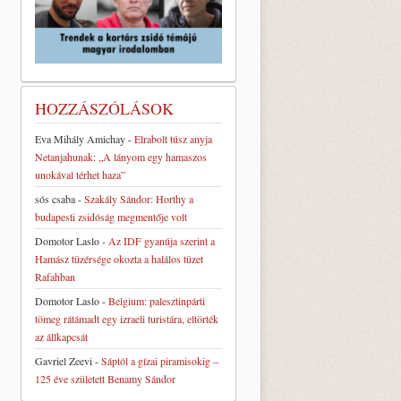
HOZZÁSZÓLÁSOK
Eva Mihály Amichay
-
Elrabolt túsz anyja
Netanjahunak: „A lányom egy hamaszos
unokával térhet haza”
sós csaba
-
Szakály Sándor: Horthy a
budapesti zsidóság megmentője volt
Domotor Laslo
-
Az IDF gyanúja szerint a
Hamász tüzérsége okozta a halálos tüzet
Rafahban
Domotor Laslo
-
Belgium: palesztinpárti
tömeg rátámadt egy izraeli turistára, eltörték
az állkapcsát
Gavriel Zeevi
-
Sáptól a gízai piramisokig –
125 éve született Benamy Sándor