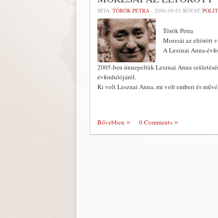
ÍRTA:
TÖRÖK PETRA
-
2006-09-01
ROVAT:
POLI
Török Petra
Morzsái az eltörött 
A Lesznai Anna-évfo
2005-ben ünnepeltük Lesznai Anna születéséne
évfordulójáról.
Ki volt Lesznai Anna, mi volt em­beri és művé
Bővebben
0 Comments