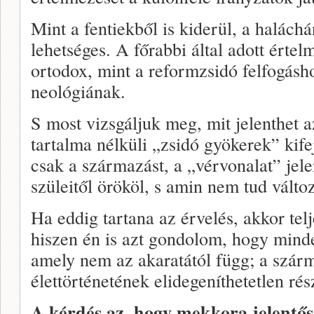
Mint a fentiekből is kiderül, a halách
lehetséges. A főrabbi által adott értel
ortodox, mint a reformzsidó felfogásho
neológiának.
S most vizsgáljuk meg, mit jelenthet 
tartalma nélküli „zsidó gyökerek” kif
csak a származást, a „vérvonalat” jele
szüleitől örököl, s amin nem tud változ
Ha eddig tartana az érvelés, akkor telj
hiszen én is azt gondolom, hogy mind
amely nem az akaratától függ; a szár
élettörténetének elidegeníthetetlen rés
A kérdés az, hogy mekkora jelentős