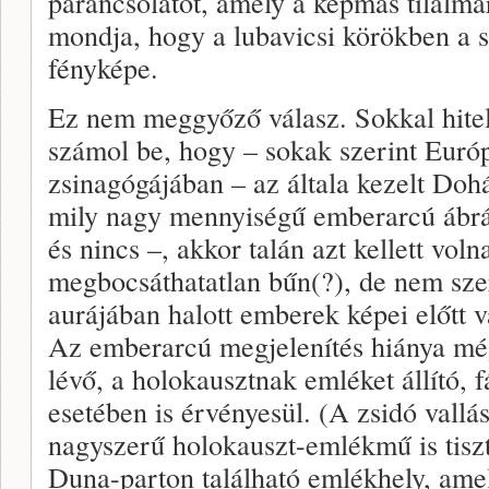
parancsolatot, amely a képmás tilalmár
mondja, hogy a lubavicsi körökben a s
fényképe.
Ez nem meggyőző válasz. Sokkal hitele
számol be, hogy – sokak szerint Euró
zsinagógájában – az általa kezelt Do
mily nagy mennyiségű emberarcú ábrá
és nincs –, akkor talán azt kellett v
megbocsáthatatlan bűn(?), de nem sze
aurájában halott emberek képei előtt v
Az emberarcú megjelenítés hiánya még
lévő, a holokausztnak emléket állító, 
esetében is érvényesül. (A zsidó vallá
nagyszerű holokauszt-emlékmű is tiszte
Duna-parton található emlékhely, amel