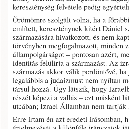
kereszténység felvétele pedig egyérte
Örömömre szolgált volna, ha a főrabbi
említett, kereszténynek kitért Dániel s
származására hivatkozott, és nem kapt
törvényben megfogalmazott, minden z
állampolgárságot – pontosan azért, mer
identitás felülírta a származást. Az iz
származás akkor válik perdöntővé, ha 
legalábbis a judaizmust nem nyíltan me
társul hozzá. Úgy látszik, hogy Izrael
részét képezi a vallás – ezt másként l
utcában; Izrael Államban nem tartják Iz
Erre írtam én azt eredeti írásomban, h
értelmezését a különféle irányzatok já