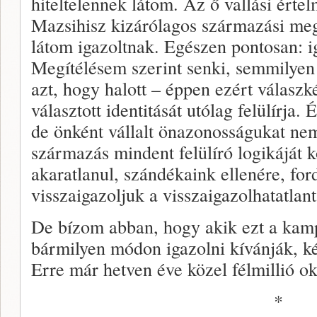
hiteltelennek látom. Az ő vallási ért
Mazsihisz kizárólagos származási meg
látom igazoltnak. Egészen pontosan: i
Megítélésem szerint senki, semmilye
azt, hogy halott – éppen ezért válasz
választott identitását utólag felülírja. 
de önként vállalt önazonosságukat ne
származás mindent felülíró logikáját k
akaratlanul, szándékaink ellenére, fordí
visszaigazoljuk a visszaigazolhatatlant
De bízom abban, hogy akik ezt a kamp
bármilyen módon igazolni kívánják, k
Erre már hetven éve közel félmillió ok
*