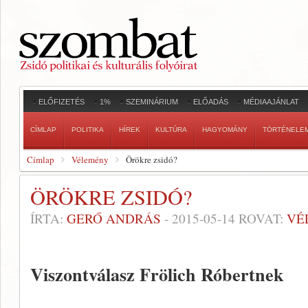
ELŐFIZETÉS
1%
SZEMINÁRIUM
ELŐADÁS
MÉDIAAJÁNLAT
CÍMLAP
POLITIKA
HÍREK
KULTÚRA
HAGYOMÁNY
TÖRTÉNELE
Címlap
Vélemény
Örökre zsidó?
ÖRÖKRE ZSIDÓ?
ÍRTA:
GERŐ ANDRÁS
-
2015-05-14
ROVAT:
VÉ
Viszontválasz Frölich Róbertnek