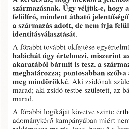
származásnak. Úgy véljük-e, hogy 
felülíró, mindent átható jelentőség
a származás adott, de nem írja fel
identitásválasztását
.
A főrabbi további okfejtése egyértelm
haláchát úgy értelmezi, miszerint 
akaratából bármit is tesz, a szárma
meghatározza; pontosabban szólva 
meg mindörökké
. Aki zsidónak szül
marad; aki zsidó testbe született, az bá
marad.
A főrabbi logikáját követve szinte ért
adománykérő kampányában miért nem 
reklámozza magát. Igaz, hogy ő a kere