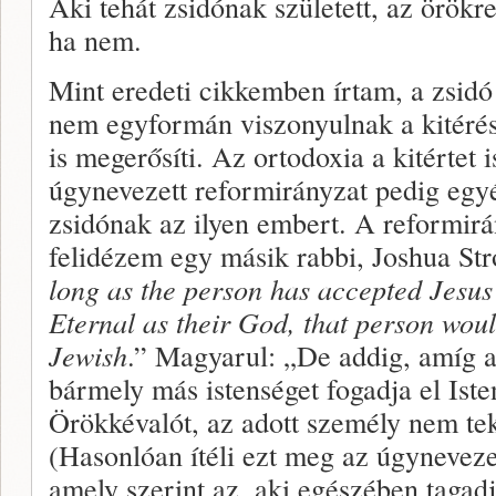
Aki tehát zsidónak született, az örökr
ha nem.
Mint eredeti cikkemben írtam, a zsidó 
nem egyformán viszonyulnak a kitérés
is megerősíti. Az ortodoxia a kitértet i
úgynevezett reformirányzat pedig egy
zsidónak az ilyen embert. A reformirá
felidézem egy másik rabbi, Joshua S
long as the person has accepted Jesus 
Eternal as their God, that person wou
Jewish
.” Magyarul: „De addig, amíg a
bármely más istenséget fogadja el Ist
Örökkévalót, az adott személy nem tek
(Hasonlóan ítéli ezt meg az úgynevezet
amely szerint az, aki egészében tagad