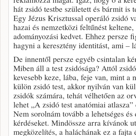
hát zsidó testbe született és bármit is t
Egy Jézus Krisztussal operáló zsidó v
hazai és nemzetközi feltűnést keltene,
adományozási kedvet. Ehhez persze fi
hagyni a keresztény identitást, ami – l
De innentől persze egyéb csintalan ké
Miben áll a test zsidósága? Attól zsidó
kevesebb keze, lába, feje van, mint a
külön zsidó test, akkor nyilván van kül
zsidók számára, tehát vélhetően az o
lehet „A zsidó test anatómiai atlasz
Nem sorolnám tovább a lehetséges és 
kérdéseket. Mindössze arra kívánok ut
megközelítés, a haláchának ez a fajt