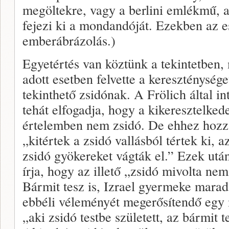
megöltekre, vagy a berlini emlékmű, 
fejezi ki a mondandóját. Ezekben az e
emberábrázolás.)
Egyetértés van köztünk a tekintetben, m
adott esetben felvette a kereszténység
tekinthető zsidónak. A Frölich által in
tehát elfogadja, hogy a kikeresztelkede
értelemben nem zsidó. De ehhez hozz
„kitértek a zsidó vallásból tértek ki, 
zsidó gyökereket vágták el.” Ezek utá
írja, hogy az illető „zsidó mivolta ne
Bármit tesz is, Izrael gyermeke marad
ebbéli véleményét megerősítendő egy m
„aki zsidó testbe született, az bármit t