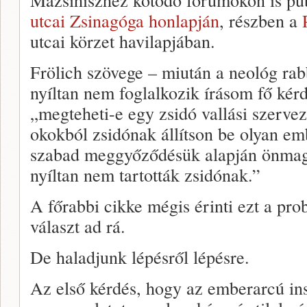
utcai Zsinagóga honlapján
, részben a
utcai körzet havilapjában.
Frölich szövege – miután a neológ rab
nyíltan nem foglalkozik írásom fő kérd
„megteheti-e egy zsidó vallási szerve
okokból zsidónak állítson be olyan embe
szabad meggyőződésük alapján önmagu
nyíltan nem tartották zsidónak.”
A főrabbi cikke mégis érinti ezt a pro
választ ad rá.
De haladjunk lépésről lépésre.
Az első kérdés, hogy az emberarcú ins