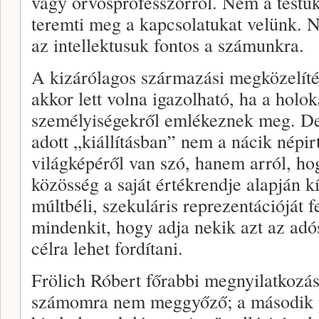
vagy orvosprofesszorról. Nem a testü
teremti meg a kapcsolatukat velünk.
az intellektusuk fontos a számunkra.
A kizárólagos származási megközelít
akkor lett volna igazolható, ha a holok
személyiségekről emlékeznek meg. De 
adott „kiállításban” nem a nácik népirt
világképéről van szó, hanem arról, hog
közösség a saját értékrendje alapján 
múltbéli, szekuláris reprezentációját 
mindenkit, hogy adja nekik azt az adó
célra lehet fordítani.
Frölich Róbert főrabbi megnyilatkozá
számomra nem meggyőző; a második p