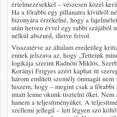
értelmezésekkel – vészesen közel kerül
Ha a főrabbi egy pillanatra kívülről né
bizonyára érzékelné, hogy a fajelméle
után hetven évvel egy rabbi szájából 
nélkül abszurd, illetve frivol.
Visszatérve az általam eredetileg kriti
ennek jelszava az, hogy „Tetteink min
logikája szerint Radnóti Miklós, Szerb
Korányi Frigyes azért kaphat itt szere
három említett személy önmagát nem va
hiszem, hogy – megint csak a főrabbi 
miatt lenne okunk tisztelni őket. Nem a
hanem a teljesítményüket. A teljesítmé
szellemi jellegű – lett légyen szó költ