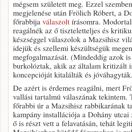
mégsem született meg. Ezzel szemben 
megjelenése után Frölich Róbert, a D
főrabbija
válaszolt
írásomra. Modortal
reagálnék az ő tiszteletteljes és kriti
készséggel válaszolok a Mazsihisz vilá
idejük és szellemi készültségük megen
megfogalmazását. (Mindeddig azok is 
burkolóztak, akik az általam kritizált 
koncepcióját kitalálták és jóváhagyták
De azért is érdemes reagálni, mert Frö
vallási tartalmú válaszának tekintem.
főrabbi úr a Mazsihisz rabbikarának t
kampány installációja a Dohány utcai z
ő is részt vett a felavatásán, tehát leg
Mazsihiszhez kötődő fórumokon is pub