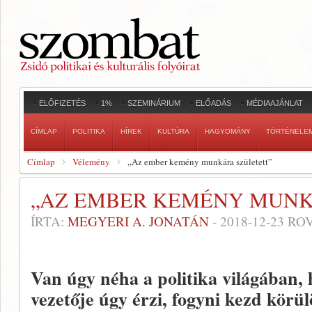
ELŐFIZETÉS
1%
SZEMINÁRIUM
ELŐADÁS
MÉDIAAJÁNLAT
CÍMLAP
POLITIKA
HÍREK
KULTÚRA
HAGYOMÁNY
TÖRTÉNELE
Címlap
Vélemény
„Az ember kemény munkára született”
„AZ EMBER KEMÉNY MUNK
ÍRTA:
MEGYERI A. JONATÁN
-
2018-12-23
ROV
Van úgy néha a politika világában,
vezetője úgy érzi, fogyni kezd körül