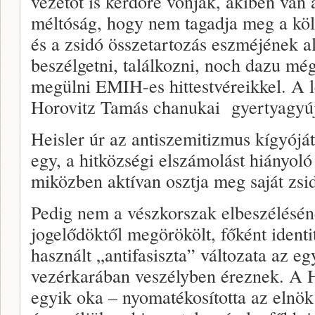
vezetőt is kérdőre vonják, akiben van
méltóság, hogy nem tagadja meg a köl
és a zsidó összetartozás eszméjének al
beszélgetni, találkozni, noch dazu mé
megülni EMIH-es hittestvéreikkel. A l
Horovitz Tamás chanukai gyertyagyúj
Heisler úr az antiszemitizmus kígyóját
egy, a hitközségi elszámolást hiányoló
miközben aktívan osztja meg saját zsi
Pedig nem a vészkorszak elbeszélésé
jogelődöktől megörökölt, főként ident
használt „antifasiszta” változata az
vezérkarában veszélyben éreznek. A He
egyik oka – nyomatékosította az eln