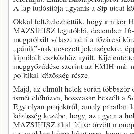
A lap tudósítója ugyanis a Síp utcai k
Okkal feltételezhettük, hogy amikor H
MAZSIHISZ legutóbbi, december 16-á
megpróbált választ adni a fővárosi kör
„pánik”-nak nevezett jelenségekre, ép
kipróbált eszközhöz nyúlt. Kijelentett
meggyőződése szerint az EMIH már ne
politikai közösség része.
Majd, az elmúlt hetek során többször c
ismét előhúzva, hosszasan beszélt a So
Egy olyan projektről, amely páratlan l
közösség kezébe, hogy, az ugyan a ho
MAZSIHISZ által féltve őrzött monop
ugyanakkor képes lehet arra, hogy a v