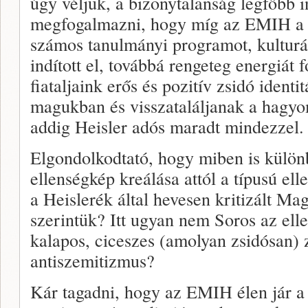
úgy véljük, a bizonytalanság legfőbb 
megfogalmazni, hogy míg az EMIH a 
számos tanulmányi programot, kulturá
indított el, továbbá rengeteg energiát f
fiataljaink erős és pozitív zsidó identi
magukban és visszataláljanak a hagy
addig Heisler adós maradt mindezzel.
Elgondolkodtató, hogy miben is különb
ellenségkép kreálása attól a típusú el
a Heislerék által hevesen kritizált M
szerintük? Itt ugyan nem Soros az ell
kalapos, ciceszes (amolyan zsidósan)
antiszemitizmus?
Kár tagadni, hogy az EMIH élen jár 