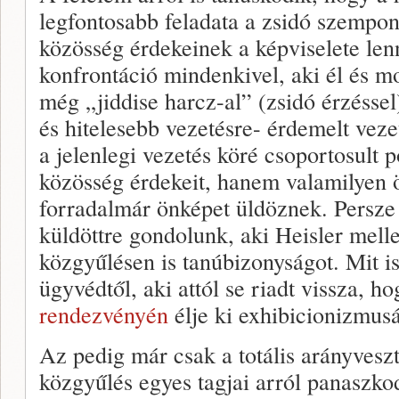
legfontosabb feladata a zsidó szempon
közösség érdekeinek a képviselete le
konfrontáció mindenkivel, aki él és 
még „jiddise harcz-al” (zsidó érzéssel
és hitelesebb vezetésre- érdemelt veze
a jelenlegi vezetés köré csoportosult 
közösség érdekeit, hanem valamilyen 
forradalmár önképet üldöznek. Persz
küldöttre gondolunk, aki Heisler mellett
közgyűlésen is tanúbizonyságot. Mit i
ügyvédtől, aki attól se riadt vissza, h
rendezvényén
élje ki exhibicionizmusá
Az pedig már csak a totális arányveszt
közgyűlés egyes tagjai arról panasz