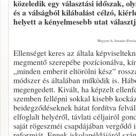
közeledik egy választási időszak, ol
és a válságból kilábalást célzó, kiérl
helyett a kényelmesebb utat választj
Megyeri A. Jonatán (Forrás
Ellenséget keres az általa képviselte
megmentő szerepébe pozícionálva, kím
„minden emberit eltörölni kész” ross
módszer és általában működik is. Há
megengedett. Kivált, ha képzelt ellenfé
szemben fellépni sokkal kisebb kockáza
beidegződéseknek hátat fordítva felvál
elfoglalt helyéről, távlati céljairól gon
saját rögeszméi csapdájában vergődő 
reformját. Ennek iskolapéldájáról sz