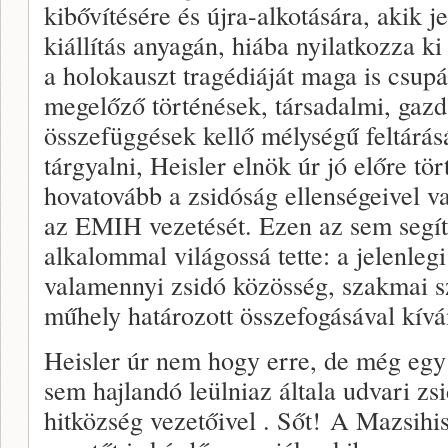
kibővítésére és újra-alkotására, akik j
kiállítás anyagán, hiába nyilatkozza k
a holokauszt tragédiáját maga is csupá
megelőző történések, társadalmi, gazd
összefüggések kellő mélységű feltárá
tárgyalni, Heisler elnök úr jó előre tö
hovatovább a zsidóság ellenségeivel va
az EMIH vezetését. Ezen az sem seg
alkalommal világossá tette: a jelenlegi
valamennyi zsidó közösség, szakmai 
műhely határozott összefogásával kíván
Heisler úr nem hogy erre, de még egy 
sem hajlandó leülniaz általa udvari zsi
hitközség vezetőivel . Sőt! A Mazsihi