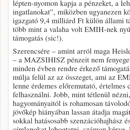
lépten-nyomon kapja a pénzeket, a leh
ingatlanokat”, miközben ugyanezen k
igazgató 9,4 milliárd Ft külön állami 
több mint a valaha volt EMIH-nek nyúj
támogatás (sic!).
Szerencsére – amint arról maga Heisl
– a MAZSIHISZ pénzeit nem fenyegeti
minden évben rendre érkező támogatá
múlja felül az az összeget, ami az EM
lenne érdemes előremutató, értelmes 
felhasználni. Jobb, mint tétlenül nézni
hagyományaitól is rohamosan távolodó
jövőkép hiányában lassan átadja magá
sokkal hatásosabb szenzációhajhász és
címlapokat lobogtatni, számon kérve