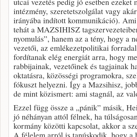
utcai vezetés pedig jó esetben ezeket m
intézmény, szeretetszolgálat vagy aká
irányába indított kommunikáció). Ami 
tehát a MAZSIHISZ tagszervezeteibe
nyomulás”, hanem az a tény, hogy a n
vezetői, az emlékezetpolitikai forrad
fordítanak elég energiát arra, hogy m
rabbijainak, vezetőinek és tagjainak ha
oktatásra, közösségi programokra, sz
fókuszt helyezni. Így a Mazsihisz, jo
de mint közismert: ami stagnál, az val
Ezzel függ össze a „pánik” másik, Heisl
jó néhányan attól félnek, ha túlságo
kormány közötti kapcsolat, akkor a s
A félelem arról is tanúskodik, hogy a 