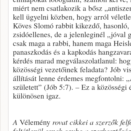
miért nem csatlakozik a bősz „antisz
kell ügyelni közben, hogy arról véletl
Köves Slomó rabbit kikezdő, hasonló,
zsidóellenes, de a jelenleginél „jóva
csak maga a rabbi, hanem maga Heisler
panaszkodás és a kapkodás hangzavar
kérdés marad megválaszolatlanul: hog
közösségi vezetőinek feladata? Jób v
állítását lenne érdemes megfontolni
született” (Jób 5:7). – Ez a közösségi 
különösen igaz.
A
Vélemény
rovat cikkei a szerzők fel
feltétlenül esnek egybe a szerkesztősé