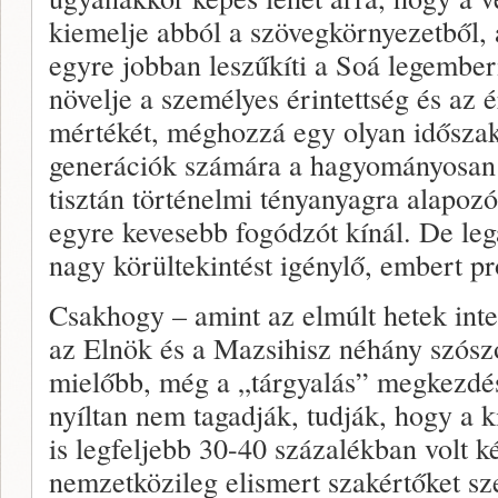
kiemelje abból a szövegkörnyezetből, a
egyre jobban leszűkíti a Soá legemberi
növelje a személyes érintettség és az 
mértékét, méghozzá egy olyan időszak
generációk számára a hagyományosan át
tisztán történelmi tényanyagra alapozó
egyre kevesebb fogódzót kínál. De le
nagy körültekintést igénylő, embert pr
Csakhogy – amint az elmúlt hetek int
az Elnök és a Mazsihisz néhány szószó
mielőbb, még a „tárgyalás” megkezdése 
nyíltan nem tagadják, tudják, hogy a k
is legfeljebb 30-40 százalékban volt 
nemzetközileg elismert szakértőket sz