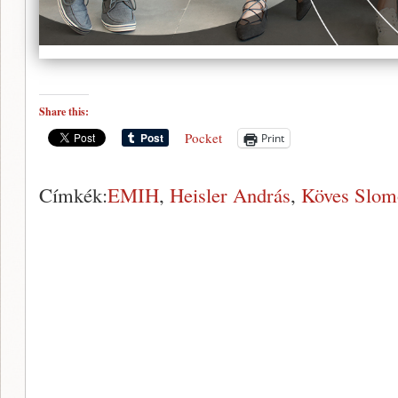
Share this:
Pocket
Print
Címkék:
EMIH
,
Heisler András
,
Köves Slom