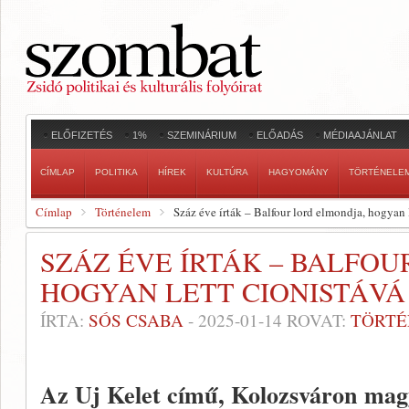
ELŐFIZETÉS
1%
SZEMINÁRIUM
ELŐADÁS
MÉDIAAJÁNLAT
CÍMLAP
POLITIKA
HÍREK
KULTÚRA
HAGYOMÁNY
TÖRTÉNELE
Címlap
Történelem
Száz éve írták – Balfour lord elmondja, hogyan 
SZÁZ ÉVE ÍRTÁK – BALFOU
HOGYAN LETT CIONISTÁVÁ
ÍRTA:
SÓS CSABA
-
2025-01-14
ROVAT:
TÖRT
Az Uj Kelet című, Kolozsváron mag