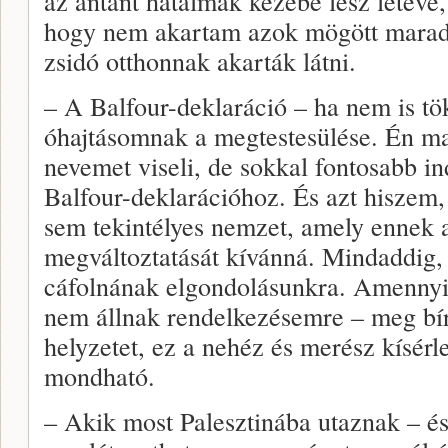
az antant hatalmak kezébe lesz letéve
hogy nem akartam azok mögött maradn
zsidó otthonnak akarták látni.
– A Balfour-deklaráció – ha nem is tö
óhajtásomnak a megtestesülése. Én m
nevemet viseli, de sokkal fontosabb 
Balfour-deklarációhoz. És azt hiszem,
sem tekintélyes nemzet, amely ennek a
megváltoztatását kívánná. Mindaddig
cáfolnának elgondolásunkra. Amennyir
nem állnak rendelkezésemre – meg bíro
helyzetet, ez a nehéz és merész kísérl
mondható.
– Akik most Palesztinába utaznak – é