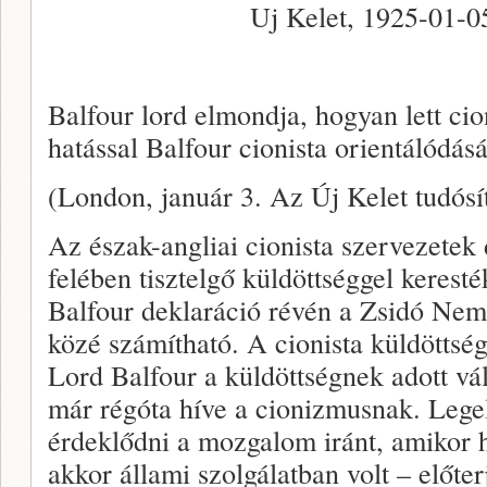
Uj Kelet, 1925-01-05
Balfour lord elmondja, hogyan lett cio
hatással Balfour cionista orientálódás
(London, január 3. Az Új Kelet tudósít
Az észak-angliai cionista szervezete
felében tisztelgő küldöttséggel keresték
Balfour deklaráció révén a Zsidó Nem
közé számítható. A cionista küldöttség
Lord Balfour a küldöttségnek adott vál
már régóta híve a cionizmusnak. Lege
érdeklődni a mozgalom iránt, amikor h
akkor állami szolgálatban volt – előter