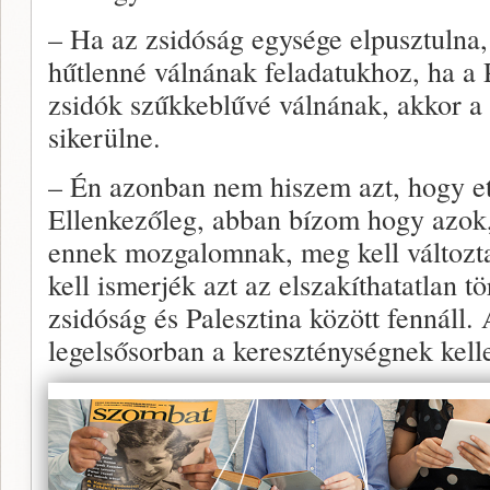
– Ha az zsidóság egysége elpusztulna, 
hűtlenné válnának feladatukhoz, ha a 
zsidók szűkkeblűvé válnának, akkor a 
sikerülne.
– Én azonban nem hiszem azt, hogy ett
Ellenkezőleg, abban bízom hogy azok,
ennek mozgalomnak, meg kell változta
kell ismerjék azt az elszakíthatatlan t
zsidóság és Palesztina között fennáll.
legelsősorban a kereszténységnek kelle