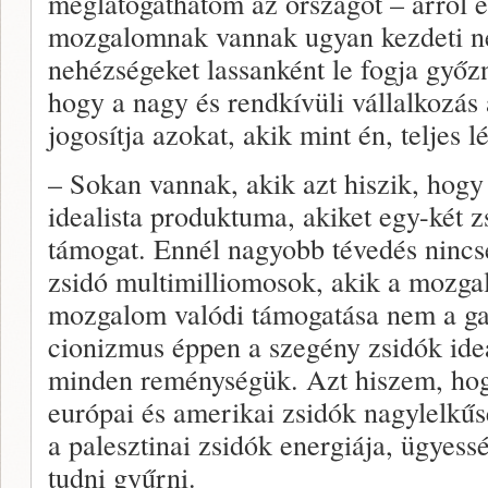
meglátogathatom az országot – arról é
mozgalomnak vannak ugyan kezdeti ne
nehézségeket lassanként le fogja győzn
hogy a nagy és rendkívüli vállalkozás
jogosítja azokat, akik mint én, teljes 
– Sokan vannak, akik azt hiszik, hog
idealista produktuma, akiket egy-két 
támogat. Ennél nagyobb tévedés ninc
zsidó multimilliomosok, akik a mozga
mozgalom valódi támogatása nem a ga
cionizmus éppen a szegény zsidók ide
minden reménységük. Azt hiszem, hog
európai és amerikai zsidók nagylelkűs
a palesztinai zsidók energiája, ügyess
tudni gyűrni.