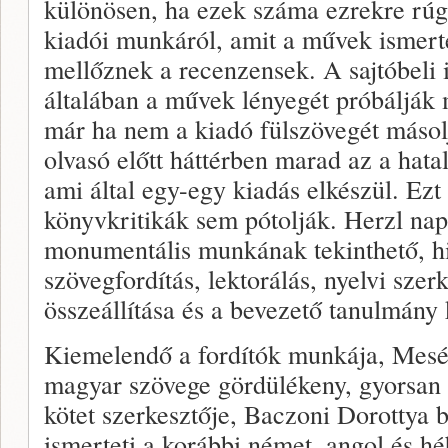
különösen, ha ezek száma ezrekre rúg. 
kiadói munkáról, amit a művek ismert
mellőznek a recenzensek. A sajtóbeli
általában a művek lényegét próbálják
már ha nem a kiadó fülszövegét másol
olvasó előtt háttérben marad az a hata
ami által egy-egy kiadás elkészül. Ezt
könyvkritikák sem pótolják. Herzl nap
monumentális munkának tekinthető, h
szövegfordítás, lektorálás, nyelvi szer
összeállítása és a bevezető tanulmány k
Kiemelendő a fordítók munkája, Mesés
magyar szövege gördülékeny, gyorsan o
kötet szerkesztője, Baczoni Dorottya 
ismerteti a korábbi német, angol és h