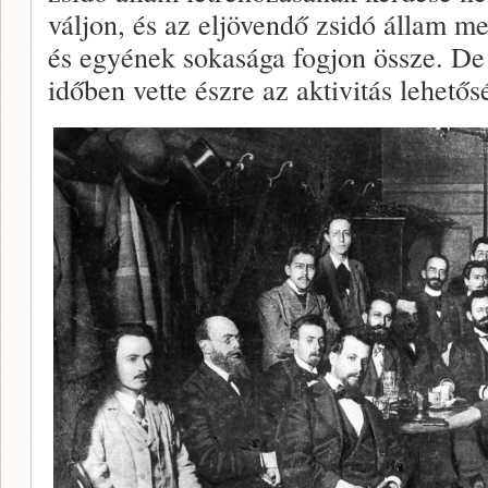
váljon, és az eljövendő zsidó állam m
és egyének sokasága fogjon össze. De s
időben vette észre az aktivitás lehetős