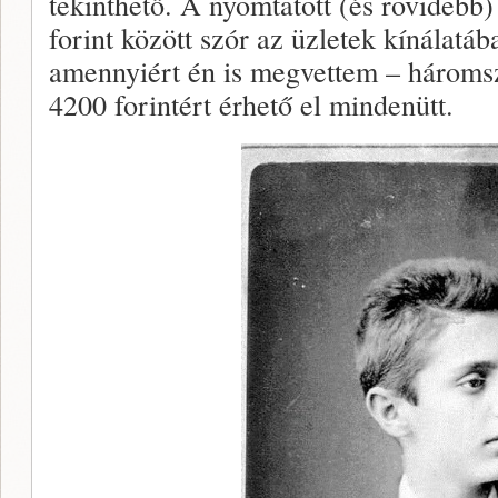
tekinthető. A nyomtatott (és rövidebb
forint között szór az üzletek kínálatá
amennyiért én is megvettem – háromsz
4200 forintért érhető el mindenütt.