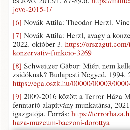
és Jövő, 2015/1. 87-89.o.
https://mult
jovo-2015-1/
[6]
Novák Attila: Theodor Herzl. Vinc
[7]
Novák Attila: Herzl, avagy a konze
2022. október 3.
https://orszagut.com
konzervativ-funkcio-3269
[8]
Schweitzer Gábor: Miért nem kelle
zsidóknak? Budapesti Negyed, 1994. 
https://epa.oszk.hu/00000/00003/0000
[9]
2009-2016 között a Terror Háza M
fenntartó alapítvány munkatársa, 2021
igazgatója. Forrás:
https://terrorhaza.
haza-muzeum-baczoni-dorottya