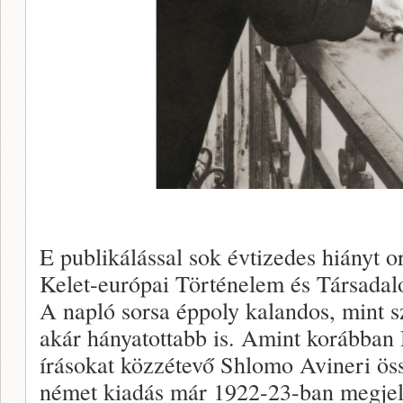
E publikálással sok évtizedes hiányt o
Kelet-európai Történelem és Társadal
A napló sorsa éppoly kalandos, mint s
akár hányatottabb is. Amint korábban 
írásokat közzétevő Shlomo Avineri öss
német kiadás már 1922-23-ban megje