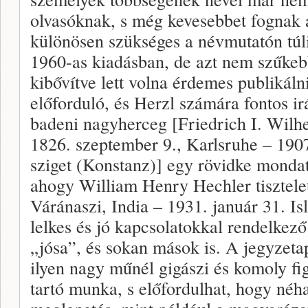
olvasóknak, s még kevesebbet fognak 
különösen szükséges a névmutatón túli 
1960-as kiadásban, de azt nem szűke
kibővítve lett volna érdemes publikáln
előforduló, és Herzl számára fontos ir
badeni nagyherceg [Friedrich I. Wil
1826. szeptember 9., Karlsruhe – 190
sziget (Konstanz)] egy rövidke mondat
ahogy William Henry Hechler tisztelet
Váránaszi, India – 1931. január 31. Is
lelkes és jó kapcsolatokkal rendelkező
„jósa”, és sokan mások is. A jegyzet
ilyen nagy műnél gigászi és komoly fi
tartó munka, s előfordulhat, hogy néh