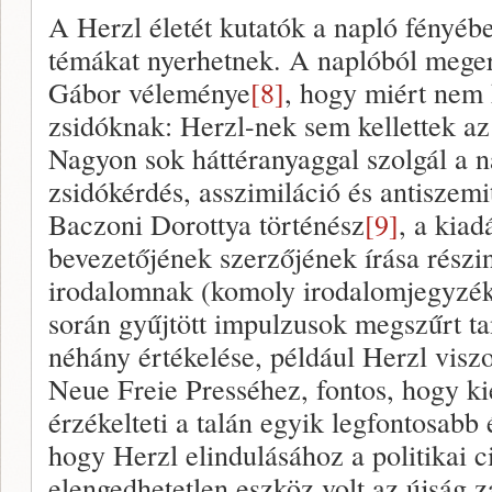
A Herzl életét kutatók a napló fényéb
témákat nyerhetnek. A naplóból meger
Gábor véleménye
[8]
, hogy miért nem k
zsidóknak: Herzl-nek sem kellettek az
Nagyon sok háttéranyaggal szolgál a na
zsidókérdés, asszimiláció és antiszem
Baczoni Dorottya történész
[9]
, a kiad
bevezetőjének szerzőjének írása rész
irodalomnak (komoly irodalomjegyzékk
során gyűjtött impulzusok megszűrt tan
néhány értékelése, például Herzl vis
Neue Freie Presséhez, fontos, hogy ki
érzékelteti a talán egyik legfontosabb 
hogy Herzl elindulásához a politikai 
elengedhetetlen eszköz volt az újság 