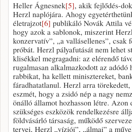
Heller Ágnesnek
[5]
, akik fejlődés-do
Herzl naplójára. Ahogy egyetérthetün
életrajzot
[6]
publikáló Novák Attila v
hogy azok a sablonok, miszerint Herzl 
konzervatív”, „a vallásellenes”, csak fe
próbát. Herzl pályafutását nem lehet s
klisékkel megragadni: az elérendő táv
rugalmasan alkalmazkodott az adódó he
rabbikat, ha kellett minisztereket, ba
fáradhatatlanul. Herzl arra törekedett,
eszmét, hogy a zsidó nép a nagy nemzet
önálló államot hozhasson létre. Azon 
szükséges eszközök rendelkezésre állj
földvásárló társaság, működő szerveze
tervei, Herzl „víziói”, „álmai” a műve