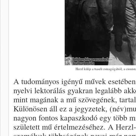
Herzl kilép a baseli zsinagógából, a cionis
A tudományos igényű művek esetében 
nyelvi lektorálás gyakran legalább akk
mint magának a mű szövegének, tarta
Különösen áll ez a jegyzetek, (név)mu
nagyon fontos kapaszkodó egy több min
született mű értelmezéséhez. A Herzl-
személyek többségének nevei már ne