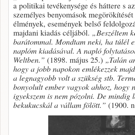
a politikai tevékenysége és háttere s 
személyes benyomások megörökítését s
élmények, események belső feldolgoz
majdani kiadás céljából.
„Beszéltem k
barátommal. Mondtam neki, ha túlél e
naplóm kiadásával. A napló folytatás
Weltben.”
(1898. május 25.)
„Talán a
hogy a jobb napokon emlékezzek maj
a legnagyobb volt a szükség stb. Term
bonyolult ember vagyok ahhoz, hogy n
igyekszem is nem pózolni. De mindig l
bekukucskál a vállam fölött.”
(1900. 