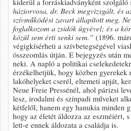
kiderül a forráskiadványként szolgáló
háziorvosa, dr. Beck megvizsgált, és az
szívműködési zavart állapított meg. Ne
foglalkozom a zsidók ügyével; és a kör
közül sem érti senki sem.”
(1896. márc
végigkísérheti a szívbetegségével vias
összeomlás útján. E bejegyzés után m
neki. A napló a politikai cselekedetekr
érzékelhetjük, hogy közben gyerekek n
lakóhelyeket cserél, eltemeti apját, k
Neue Freie Pressénél, ahol párizsi lev
lesz, irodalmi és színpadi műveket al
kétfelől, hanem egy hanukia minden g
hogy az életét áldozza az eszméiért, 
lett-e ennek áldozata a családja is.