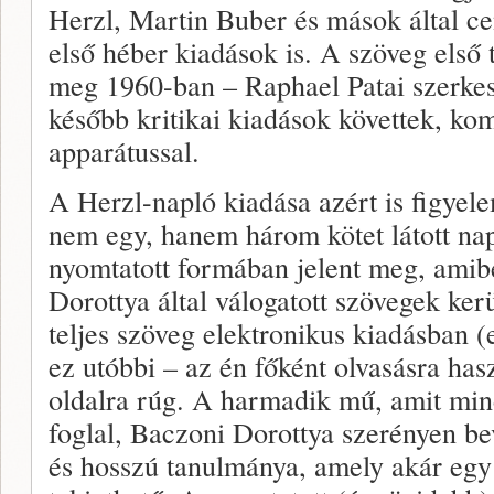
Herzl, Martin Buber és mások által ce
első héber kiadások is. A szöveg első t
meg 1960-ban – Raphael Patai szerke
később kritikai kiadások követtek, k
apparátussal.
A Herzl-napló kiadása azért is figyel
nem egy, hanem három kötet látott na
nyomtatott formában jelent meg, amib
Dorottya által válogatott szövegek kerü
teljes szöveg elektronikus kiadásban (
ez utóbbi – az én főként olvasásra ha
oldalra rúg. A harmadik mű, amit min
foglal, Baczoni Dorottya szerényen b
és hosszú tanulmánya, amely akár egy