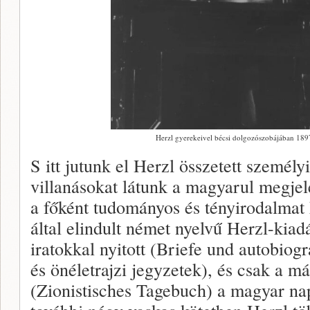
Herzl gyerekeivel bécsi dolgozószobájában 189
S itt jutunk el Herzl összetett személ
villanásokat látunk a magyarul megje
a főként tudományos és tényirodalmat
által elindult német nyelvű Herzl-kiad
iratokkal nyitott (Briefe und autobiog
és önéletrajzi jegyzetek), és csak a m
(Zionistisches Tagebuch) a magyar na