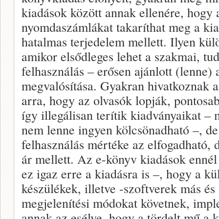
kiadások között annak ellenére, hogy a
nyomdaszámlákat takaríthat meg a kia
hatalmas terjedelem mellett. Ilyen kü
amikor elsődleges lehet a szakmai, tu
felhasználás – erősen ajánlott (lenne)
megvalósítása. Gyakran hivatkoznak a
arra, hogy az olvasók lopják, pontosa
így illegálisan terítik kiadványaikat –
nem lenne ingyen kölcsönadható –, de 
felhasználás mértéke az elfogadható, d
ár mellett. Az e-könyv kiadások enné
ez igaz erre a kiadásra is –, hogy a 
készülékek, illetve -szoftverek más é
megjelenítési módokat követnek, impl
annak az esélye, hogy a tördelt mű a k