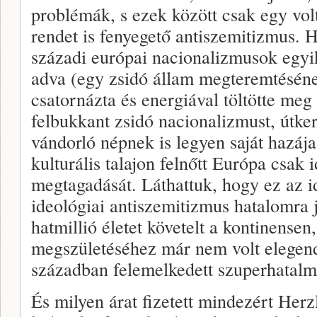
problémák, s ezek között csak egy volt
rendet is fenyegető antiszemitizmus. 
századi európai nacionalizmusok egyik 
adva (egy zsidó állam megteremtéséne
csatornázta és energiával töltötte meg
felbukkant zsidó nacionalizmust, útker
vándorló népnek is legyen saját hazáj
kulturális talajon felnőtt Európa csak
megtagadását. Láthattuk, hogy ez az id
ideológiai antiszemitizmus hatalomra j
hatmillió életet követelt a kontinensen
megszületéséhez már nem volt elegend
században felemelkedett szuperhatalm
És milyen árat fizetett mindezért Her