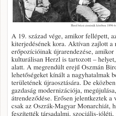
Herzl bécsi cionisták körében 1896-
A 19. század vége, amikor fellépett, a
kiterjedésének kora. Aktívan zajlott 
erőpozícióinak újrarendezése, amiko
kulturálisan Herzl is tartozott – helyet
alatt. A megrendült erejű Oszmán Bir
lehetőségeket kínált a nagyhatalmak 
területének újraosztására. De eközben 
gazdaság modernizációja, megújulása,
átrendeződése. Erősen jelentkeztek a 
csak az Oszrák-Magyar Monarchiát, h
feszítették társadalmi, szociális-jóléti,