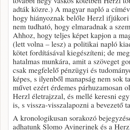
további négy vaskos kötetben Herzl töb
adták közre.) A magyar napló a címéve
hogy hiányoznak belőle Herzl ifjúkori 
nem tudható, hogy elmaradnak a szemé
Ahhoz, hogy teljes képet kapjon a mag
(lett volna – lesz) a politikai napló ki
kötet fordításával kiegészíteni; de me
hatalmas munkára, amit a szöveget go
csak megfelelő pénzügyi és tudományos
képes, s ilyenből manapság nem sok ta
művet ezért érdemes párhuzamosan olv
Herzl életrajzzal, és mellé keresni eg
is, s vissza-visszalapozni a bevezető 
A kronologikusan sorakozó bejegyzések
adhatunk Slomo Avinerinek és a Herzl-