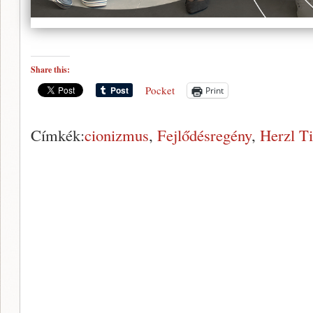
Share this:
Pocket
Print
Címkék:
cionizmus
,
Fejlődésregény
,
Herzl T