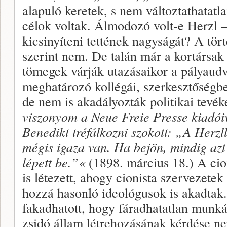
alapuló keretek, s nem változtathatatla
célok voltak. Álmodozó volt-e Herzl 
kicsinyíteni tettének nagyságát? A tö
szerint nem. De talán már a kortársak 
tömegek várják utazásaikor a pályau
meghatározó kollégái, szerkesztőségb
de nem is akadályozták politikai tevé
viszonyom a Neue Freie Presse kiadóiv
Benedikt tréfálkozni szokott: „A Herzll
mégis igaza van. Ha bejön, mindig azt
lépett be.”«
(1898. március 18.) A cio
is létezett, ahogy cionista szervezetek
hozzá hasonló ideológusok is akadtak
fakadhatott, hogy fáradhatatlan munkáv
zsidó állam létrehozásának kérdése ne