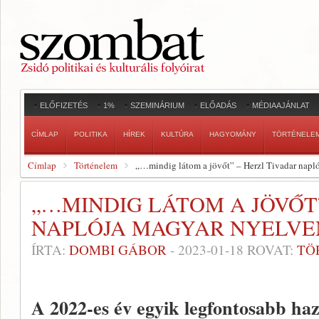
ELŐFIZETÉS
1%
SZEMINÁRIUM
ELŐADÁS
MÉDIAAJÁNLAT
CÍMLAP
POLITIKA
HÍREK
KULTÚRA
HAGYOMÁNY
TÖRTÉNELE
Címlap
Történelem
„…mindig látom a jövőt” – Herzl Tivadar napl
„…MINDIG LÁTOM A JÖVŐT”
NAPLÓJA MAGYAR NYELVE
ÍRTA:
DOMBI GÁBOR
-
2023-01-18
ROVAT:
TÖ
A 2022-es év egyik legfontosabb ha