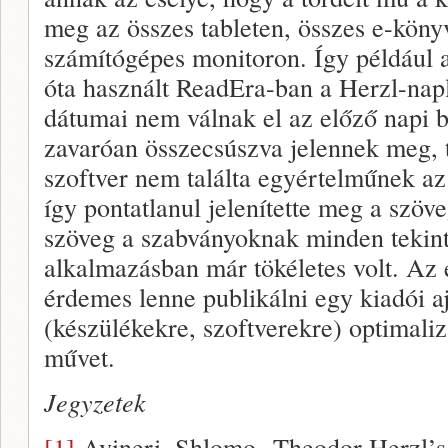
meg az összes tableten, összes e-könyv
számítógépes monitoron. Így például a
óta használt ReadEra-ban a Herzl-napl
dátumai nem válnak el az előző napi b
zavaróan összecsúszva jelennek meg, 
szoftver nem találta egyértelműnek az a
így pontatlanul jelenítette meg a szö
szöveg a szabványoknak minden tekint
alkalmazásban már tökéletes volt. Az
érdemes lenne publikálni egy kiadói a
(készülékekre, szoftverekre) optimalizá
művet.
Jegyzetek
[1]
Avineri, Shlomo „Theodor Herzl’s 