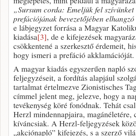
meglepetés, mint például a magyarázat
„
Sursum corda: Emeljük fel szívünket 
prefációjának bevezetőjében elhangzó
e lábjegyzet forrása a Magyar Katolik
kiadása
[3]
, de e kifejezések magyaráz
csökkentené a szerkesztő érdemeit, hi
hogy ismeri a prefáció akklamációját.
A magyar kiadás egyszerűen napló szó
feljegyzéseit, a fordítás alapjául szol
tartalmat értelmezve Zionistisches Ta
címmel jelent meg, jelezve, hogy a na
tevékenység köré fonódnak. Tehát csal
Herzl mindennapjaira, magánéletére, c
kíváncsiak. A Herzl-feljegyzések közö
„akciónapló” kifejezés, s a szerző vil