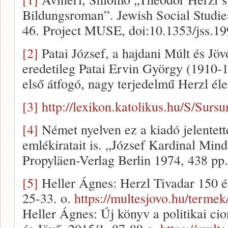
Bildungsroman”. Jewish Social Studies,
46. Project MUSE, doi:10.1353/jss.19
[2]
Patai József, a hajdani Múlt és Jöv
eredetileg Patai Ervin György (1910-19
első átfogó, nagy terjedelmű Herzl él
[3]
http://lexikon.katolikus.hu/S/Sur
[4]
Német nyelven ez a kiadó jelentet
emlékiratait is. „József Kardinal Min
Propyläen-Verlag Berlin 1974, 438 pp.
[5]
Heller Ágnes: Herzl Tivadar 150 év
25-33. o.
https://multesjovo.hu/termek
Heller Ágnes: Új könyv a politikai cio