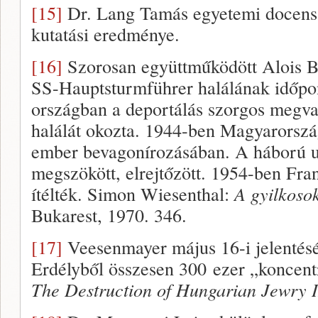
[15]
Dr. Lang Tamás egyetemi docens, 
kutatási eredménye.
[16]
Szorosan együttműködött Alois B
SS-Hauptsturmführer halálának időpo
országban a deportálás szorgos megval
halálát okozta. 1944-ben Magyarországo
ember bevagonírozásában. A háború ut
megszökött, elrejtőzött. 1954-ben Fra
ítélték. Simon Wiesenthal:
A gyilkoso
Bukarest, 1970. 346.
[17]
Veesenmayer május 16-i jelentésé
Erdélyből összesen 300 ezer „koncentr
The Destruction of Hungarian Jewry I