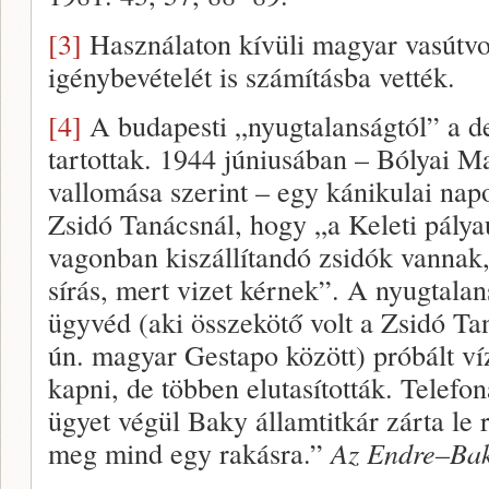
[3]
Használaton kívüli magyar vasútvon
igénybevételét is számításba vették.
[4]
A budapesti „nyugtalanságtól” a d
tartottak. 1944 júniusában – Bólyai M
vallomása szerint – egy kánikulai napo
Zsidó Tanácsnál, hogy „a Keleti pály
vagonban kiszállítandó zsidók vannak, o
sírás, mert vizet kérnek”. A nyugtala
ügyvéd (aki összekötő volt a Zsidó Ta
ún. magyar Gestapo között) próbált víz
kapni, de többen elutasították. Telefo
ügyet végül Baky államtitkár zárta le 
meg mind egy rakásra.”
Az Endre–Bak