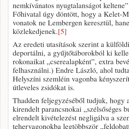
nemkívánatos nyugtalanságot keltene”
Főhivatal úgy döntött, hogy a Kelet-M
vonatok ne Lembergen keresztül, han
közlekedjenek.
[5]
Az eredeti utasítások szerint a külföl
deportálni, a gyűjtőtáborokból ki kell
rokonaikat „cserealapként”, extra bevé
felhasználni.) Endre László, ahol tudta
Helyszíni szemléin vagonba kényszeríte
útleveles zsidókat is.
Thadden feljegyzéséből tudjuk, hogy 
kirendelt parancsnokai „szélsőséges b
elrendelt kivételezést negligálva a sze
tehervagonokba legtöbbször „feldobatt