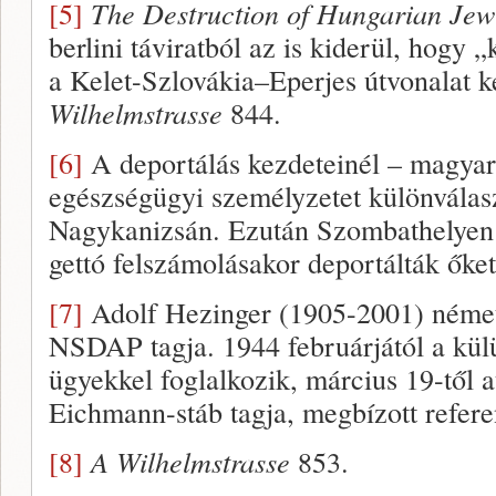
[5]
The Destruction of Hungarian Jewr
berlini táviratból az is kiderül, hogy
a Kelet-Szlovákia–Eperjes útvonalat ke
Wilhelmstrasse
844.
[6]
A deportálás kezdeteinél – magyar 
egészségügyi személyzetet különválasz
Nagykanizsán. Ezután Szombathelyen v
gettó felszámolásakor deportálták őket
[7]
Adolf Hezinger (1905-2001) német
NSDAP tagja. 1944 februárjától a kü
ügyekkel foglalkozik, március 19-től 
Eichmann-stáb tagja, megbízott refer
[8]
A Wilhelmstrasse
853.