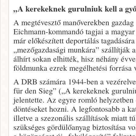
„A kerekeknek gurulniuk kell a gy
A megtévesztő manőverekben gazdag t
Eichmann-kommandó tagjai a magyar z
már előkészített deportálás tagadására
„mezőgazdasági munkára” szállítják a
álhírt sokan elhitték, hisz néhány évve
földmunka ezrek megélhetési forrása v
A DRB számára 1944-ben a vezérelvet
für den Sieg” („A kerekeknek gurulni
jelentette. Az egyre romló helyzetben 
döntéseket hozni. A legfontosabb a kat
illetve a szezonális szállítások miatt t
szükséges gördülőanyag biztosítása v
a közönséget új „felvilágosító” felira