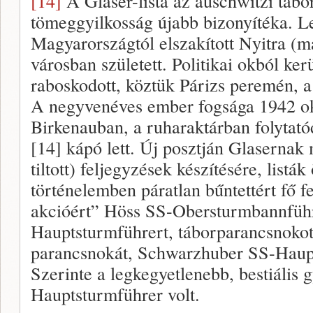
[14]
A Glaser-lista az auschwitzi tábo
tömeggyilkosság újabb bizonyítéka. L
Magyarországtól elszakított Nyitra (ma
városban született. Politikai okból ker
raboskodott, köztük Párizs peremén, a
A negyvenéves ember fogsága 1942 o
Birkenauban, a ruharaktárban folytat
[14] kápó lett. Új posztján Glasernak 
tiltott) feljegyzések készítésére, listák
történelemben páratlan bűntettért fő f
akcióért” Höss SS-Obersturmbannfüh
Hauptsturmführert, táborparancsnokot,
parancsnokát, Schwarzhuber SS-Haupts
Szerinte a legkegyetlenebb, bestiális 
Hauptsturmführer volt.