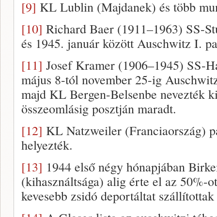
[9]
KL Lublin (Majdanek) és több mun
[10]
Richard Baer (1911–1963) SS-St
és 1945. január között Auschwitz I. p
[11]
Josef Kramer (1906–1945) SS-Ha
május 8-tól november 25-ig Auschwit
majd KL Bergen-Belsenbe nevezték k
összeomlásig posztján maradt.
[12]
KL Natzweiler (Franciaország) p
helyezték.
[13]
1944 első négy hónapjában Birke
(kihasználtsága) alig érte el az 50%-o
kevesebb zsidó deportáltat szállítottak