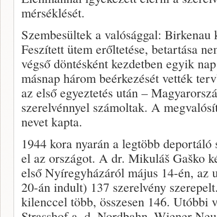
mérséklését.
Szembesültek a valósággal: Birkenau k
Feszített ütem erőltetése, betartása ne
végső döntésként kezdetben egyik nap 
másnap három beérkezését vették terv
az első egyeztetés után – Magyarorsz
szerelvénnyel számoltak. A megvalósí
nevet kapta.
1944 kora nyarán a legtöbb deportáló 
el az országot. A dr. Mikuláš Gaško kés
első Nyíregyházáról május 14-én, az u
20-án indult) 137 szerelvény szerepelt
kilenccel több, összesen 146. Utóbbi 
Strasshof a. d. Nordbahn–Wiener Ne