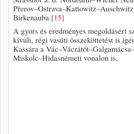
Přerov–Ostrava–Kattowitz–Auschwitz 
Birkenauba.
[15]
A gyors és eredményes megoldásért s
kívüli, régi vasúti összeköttetést is igé
Kassára a Vác–Vácrátót–Galgamácsa
Miskolc–Hidasnémeti vonalon is.