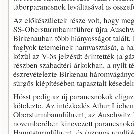
táborparancsnok leváltásával is összef
Az előkészületek része volt, hogy me
SS-Obersturmbannführer újra Auschwi
Birkenauban több hiányosságot talált.
foglyok tetemeinek hamvasztását, a 
közül az V-ös jelzésűt érintették (a g
részben szabadtéri árkokban, a nyílt t
észrevételezte Birkenau háromvágányo
sürgős kiépítésében tapasztalt késedel
Hösst pedig az új parancsnokok eligazí
kötelezte. Az intézkedés Athur Lieben
Obersturmbannführert, az Auschwitz I
novemberében kinevezett parancsnoká
Hauptsturmführert, és (azonos rendfo