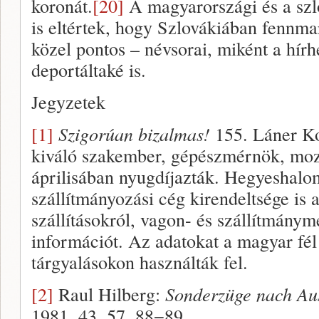
koronát.
[20]
A magyarországi és a szl
is eltértek, hogy Szlovákiában fennma
közel pontos – névsorai, miként a hírh
deportáltaké is.
Jegyzetek
[1]
Szigorúan bizalmas!
155. Láner Ko
kiváló szakember, gépészmérnök, moz
áprilisában nyugdíjazták. Hegyeshal
szállítmányozási cég kirendeltsége is 
szállításokról, vagon- és szállítmánym
információt. Az adatokat a magyar fél
tárgyalásokon használták fel.
[2]
Raul Hilberg:
Sonderzüge nach Au
1981. 43, 57, 88−89.