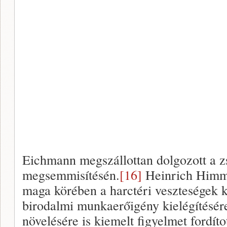
Eichmann megszállottan dolgozott a zs
megsemmisítésén.
[16]
Heinrich Himmle
maga körében a harctéri veszteségek 
birodalmi munkaerőigény kielégítésére
növelésére is kiemelt figyelmet fordít