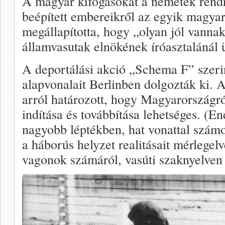
A magyar kifogásokat a németek rendre 
beépített embereikről az egyik magyar 
megállapította, hogy „olyan jól vanna
államvasutak elnökének íróasztalánál 
A deportálási akció „Schema F” szerint
alapvonalait Berlinben dolgozták ki. 
arról határozott, hogy Magyarországró
indítása és továbbítása lehetséges. (E
nagyobb léptékben, hat vonattal számol
a háborús helyzet realitásait mérlegel
vagonok számáról, vasúti szaknyelven 