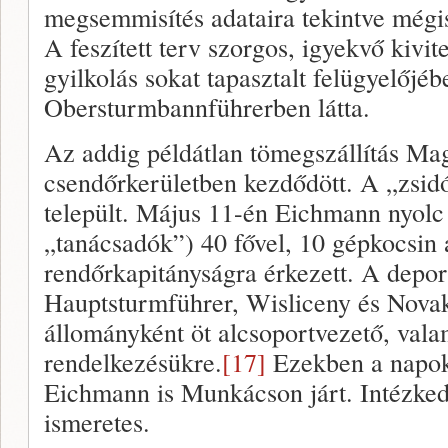
megsemmisítés adataira tekintve mégis 
A feszített terv szorgos, igyekvő kivi
gyilkolás sokat tapasztalt felügyelőjé
Obersturmbannführerben látta.
Az addig példátlan tömegszállítás Mag
csendőrkerületben kezdődött. A „zsi
települt. Május 11-én Eichmann nyolc 
„tanácsadók”) 40 fővel, 10 gépkocsin
rendőrkapitányságra érkezett. A deport
Hauptsturmführer, Wisliceny és Novak
állományként öt alcsoportvezető, vala
rendelkezésükre.
[17]
Ezekben a napok
Eichmann is Munkácson járt. Intézked
ismeretes.