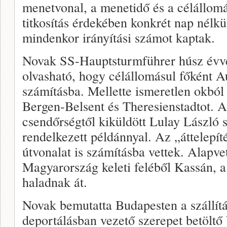
menetvonal, a menetidő és a célállo
titkosítás érdekében konkrét nap nélkü
mindenkor irányítási számot kaptak.
Novak SS-Hauptsturmführer húsz évve
olvasható, hogy célállomásul főként A
számításba. Mellette ismeretlen okbó
Bergen-Belsent és Theresienstadtot. A
csendőrségtől kiküldött Lulay László 
rendelkezett példánnyal. Az „áttelepít
útvonalat is számításba vettek. Alapv
Magyarország keleti feléből Kassán, 
haladnak át.
Novak bemutatta Budapesten a szállítás
deportálásban vezető szerepet betöltő