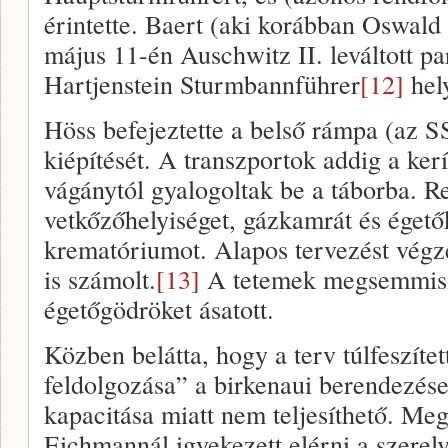
érintette. Baert (aki korábban Oswald 
május 11-én Auschwitz II. leváltott p
Hartjenstein Sturmbannführer
[12]
hel
Höss befejeztette a belső rámpa (az 
kiépítését. A transzportok addig a kerít
vágánytól gyalogoltak be a táborba. R
vetkőzőhelyiséget, gázkamrát és éget
krematóriumot. Alapos tervezést végzet
is számolt.
[13]
A tetemek megsemmisí
égetőgödröket ásatott.
Közben belátta, hogy a terv túlfeszítet
feldolgozása” a birkenaui berendezés
kapacitása miatt nem teljesíthető. Meg
Eichmannál igyekezett elérni a szere