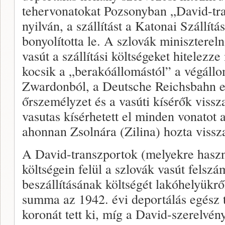
tehervonatokat Pozsonyban „David-tran
nyilván, a szállítást a Katonai Szállít
bonyolította le. A szlovák miniszterel
vasút a szállítási költségeket hitelezz
kocsik a „berakóállomástól” a végállo
Zwardonból, a Deutsche Reichsbahn el
őrszemélyzet és a vasúti kísérők viss
vasutas kísérhetett el minden vonatot a
ahonnan Zsolnára (Zilina) hozta vissz
A David-transzportok (melyekre haszná
költségein felül a szlovák vasút felszá
beszállításának költségét lakóhelyükrő
summa az 1942. évi deportálás egész 
koronát tett ki, míg a David-szerelvé