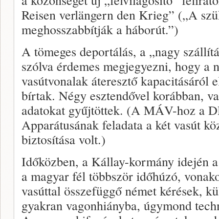
Reisen verlängern den Krieg” („A szü
meghosszabbítják a háborút.”)
A tömeges deportálás, a „nagy szállítá
szólva érdemes megjegyezni, hogy a 
vasútvonalak áteresztő kapacitásáról 
bírtak. Négy esztendővel korábban, v
adatokat gyűjtöttek. (A MÁV-hoz a DR
Apparátusának feladata a két vasút köz
biztosítása volt.)
Időközben, a Kállay-kormány idején a
a magyar fél többször időhúzó, vonako
vasúttal összefüggő német kérések, kül
gyakran vagonhiányba, úgymond techn