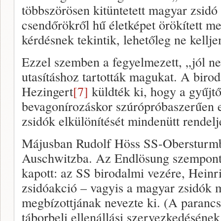
többszörösen kitüntetett magyar zsidó t
csendőrökről hű életképet örökített m
kérdésnek tekintik, lehetőleg ne kellje
Ezzel szemben a fegyelmezett, „jól ne
utasításhoz tartották magukat. A biro
Hezingert
[7]
küldték ki, hogy a gyűjt
bevagonírozáskor szúrópróbaszerűen el
zsidók elkülönítését mindenütt rendelje
Májusban Rudolf Höss SS-Obersturmba
Auschwitzba. Az Endlösung szempontj
kapott: az SS birodalmi vezére, Hein
zsidóakció – vagyis a magyar zsidók
megbízottjának nevezte ki. (A parancs
táborbeli ellenállási szervezkedésének 