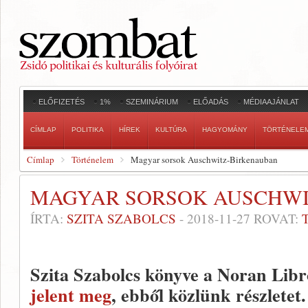
ELŐFIZETÉS
1%
SZEMINÁRIUM
ELŐADÁS
MÉDIAAJÁNLAT
CÍMLAP
POLITIKA
HÍREK
KULTÚRA
HAGYOMÁNY
TÖRTÉNELE
Címlap
Történelem
Magyar sorsok Auschwitz-Birkenauban
MAGYAR SORSOK AUSCHWI
ÍRTA:
SZITA SZABOLCS
-
2018-11-27
ROVAT:
Szita Szabolcs könyve a Noran Lib
jelent meg
, ebből közlünk részletet.