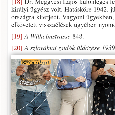
[18]
Dr. Meggyesi Lajos különleges fe
királyi ügyész volt. Hatásköre 1942. jú
országra kiterjedt. Vagyoni ügyekben, 
elkövetett visszaélések ügyében nyomo
[19]
A Wilhelmstrasse
848.
[20]
A szlovákiai zsidók üldözése 19