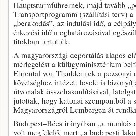
Hauptsturmführernek, majd tovább „po
Transportprogramm (szállítási terv) a 
„berakodás”, az indulási idő, a célpál
érkezési idő meghatározásával egészü
titokban tartották.
A magyarországi deportálás alapos elő
mérlegelést a külügyminisztérium belf
Ehrental von Thaddennek a pozsonyi 
követséghez intézett levele is bizonyít
útvonalak összehasonlításával, latolga
jutottak, hogy katonai szempontból a s
Magyarországról Lembergen át rendkí
Budapest–Bécs irányában „a munkás á
volt megfelelő, mert „a budapesti lak