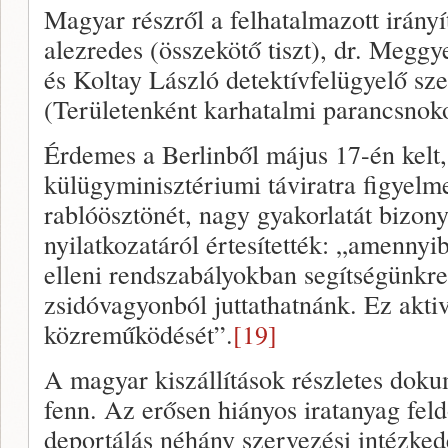
Magyar részről a felhatalmazott irány
alezredes (összekötő tiszt), dr. Meggy
és Koltay László detektívfelügyelő s
(Területenként karhatalmi parancsnokot
Érdemes a Berlinből május 17-én kelt
külügyminisztériumi táviratra figyelm
rablóösztönét, nagy gyakorlatát bizon
nyilatkozatáról értesítették: „amennyi
elleni rendszabályokban segítségünkre
zsidóvagyonból juttathatnánk. Ez akti
közreműködését”.
[19]
A magyar kiszállítások részletes dok
fenn. Az erősen hiányos iratanyag feld
deportálás néhány szervezési intézkedé