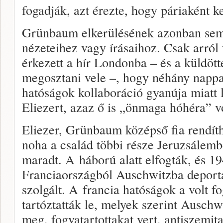
fogadják, azt érezte, hogy páriaként ke
Grünbaum elkerülésének azonban sem
nézeteihez vagy írásaihoz. Csak arról 
érkezett a hír Londonba – és a küldöt
megosztani vele –, hogy néhány nappa
hatóságok kollaboráció gyanúja miatt le
Eliezert, azaz ő is „önmaga hóhéra” vo
Eliezer, Grünbaum középső fia rendíth
noha a család többi része Jeruzsálemb
maradt. A háború alatt elfogták, és 1
Franciaországból Auschwitzba deportá
szolgált. A francia hatóságok a volt fo
tartóztatták le, melyek szerint Auschw
meg, fogvatartottakat vert, antiszemit