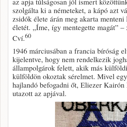
az apja túlságosan jól ismert közöttün
szolgálta ki a németeket, a kápó azt v
zsidók élete árán meg akarta menteni
életét. „Íme, így mentegette magát” ‒ 
60
Cví.
1946 márciusában a francia bíróság elu
kijelentve, hogy nem rendelkezik jogh
állampolgárok felett, akik más külföl
külföldön okoztak sérelmet. Mivel egy
hajlandó befogadni őt, Eliezer Kairón
utazott az apjával.