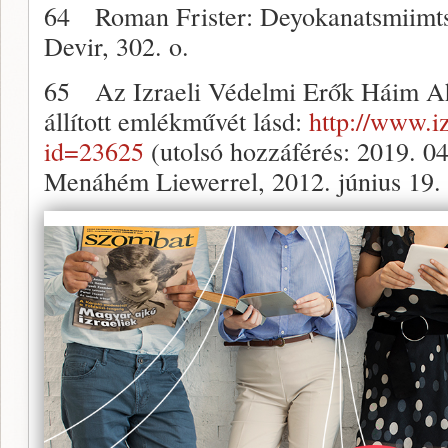
64 Roman Frister: Deyokanatsmiimtsa
Devir, 302. o.
65 Az Izraeli Védelmi Erők Háim A
állított emlékművét lásd:
http://www.i
id=23625
(utolsó hozzáférés: 2019. 04.
Menáhém Liewerrel, 2012. június 19.