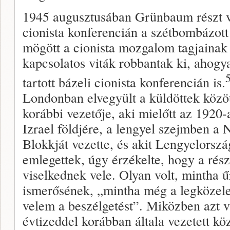
1945 augusztusában Grünbaum részt ve
cionista konferencián a szétbombázot
mögött a cionista mozgalom tagjainak á
kapcsolatos viták robbantak ki, ahogy
tartott bázeli cionista konferencián is.
Londonban elvegyült a küldöttek közöt
korábbi vezetője, aki mielőtt az 1920
Izrael földjére, a lengyel szejmben a
Blokkját vezette, és akit Lengyelorszá
emlegettek, úgy érzékelte, hogy a rés
viselkednek vele. Olyan volt, mintha ű
ismerősének, „mintha még a legközele
velem a beszélgetést”. Miközben azt v
évtizeddel korábban általa vezetett köz