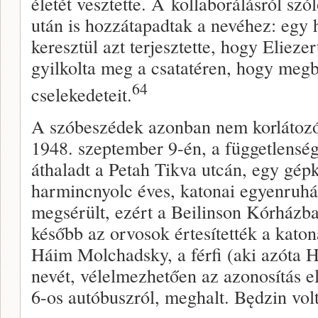
életét vesztette. A kollaborálásról sz
után is hozzátapadtak a nevéhez: egy
keresztül azt terjesztette, hogy Elieze
gyilkolta meg a csatatéren, hogy megb
64
cselekedeteit.
A szóbeszédek azonban nem korlátoz
1948. szeptember 9-én, a függetlensé
áthaladt a Petah Tikva utcán, egy gépk
harmincnyolc éves, katonai egyenruháb
megsérült, ezért a Beilinson Kórházba
később az orvosok értesítették a katona
Háim Molchadsky, a férfi (aki azóta H
nevét, vélelmezhetően az azonosítás el
6-os autóbuszról, meghalt. Będzin volt