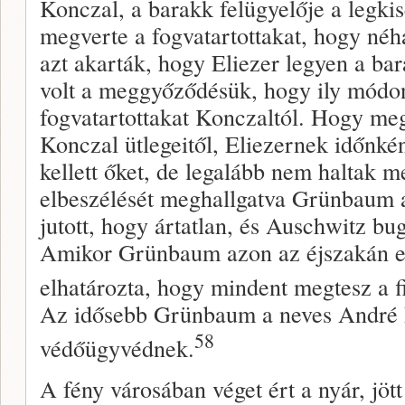
Konczal, a barakk felügyelője a legkis
megverte a fogvatartottakat, hogy néh
azt akarták, hogy Eliezer legyen a bar
volt a meggyőződésük, hogy ily módo
fogvatartottakat Konczaltól. Hogy meg
Konczal ütlegeitől, Eliezernek időnké
kellett őket, de legalább nem haltak me
elbeszélését meghallgatva Grünbaum 
jutott, hogy ártatlan, és Auschwitz bu
Amikor Grünbaum azon az éjszakán el
elhatározta, hogy mindent megtesz a fi
Az idősebb Grünbaum a neves André B
58
védőügyvédnek.
A fény városában véget ért a nyár, jött