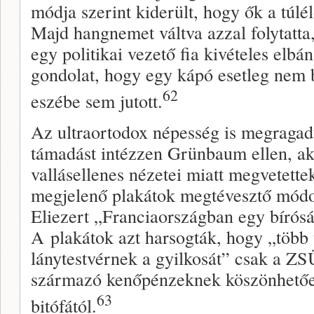
módja szerint kiderült, hogy ők a túlél
Majd hangnemet váltva azzal folytatta
egy politikai vezető fia kivételes elbá
gondolat, hogy egy kápó esetleg nem 
62
eszébe sem jutott.
Az ultraortodox népesség is megragadt
támadást intézzen Grünbaum ellen, aki
vallásellenes nézetei miatt megvetette
megjelenő plakátok megtévesztő módon
Eliezert „Franciaországban egy bíróság
A plakátok azt harsogták, hogy „több t
lánytestvérnek a gyilkosát” csak a 
származó kenőpénzeknek köszönhetőe
63
bitófától.