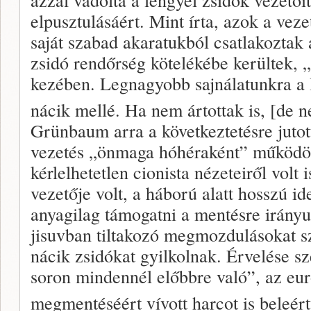
elpusztulásáért. Mint írta, azok a vez
saját szabad akaratukból csatlakoztak
zsidó rendőrség kötelékébe kerültek, 
kezében. Legnagyobb sajnálatunkra a l
nácik mellé. Ha nem ártottak is, [de n
Grünbaum arra a következtetésre jutot
vezetés „önmaga hóhéraként” működö
kérlelhetetlen cionista nézeteiről vol
vezetője volt, a háború alatt hosszú i
anyagilag támogatni a mentésre irányu
jisuvban tiltakozó megmozdulásokat sz
nácik zsidókat gyilkolnak. Érvelése s
soron mindennél előbbre való”, az eur
megmentéséért vívott harcot is beleért