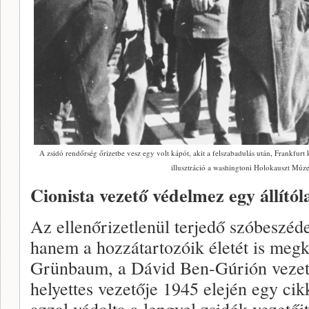
A zsidó rendőrség őrizetbe vesz egy volt kápót, akit a felszabadulás után, Frankfurt
illusztráció a washingtoni Holokauszt Mú
Cionista vezető védelmez egy állítól
Az ellenőrizetlenül terjedő szóbeszéd
hanem a hozzátartozóik életét is megk
Grünbaum, a Dávid Ben-Gúrión vezet
helyettes vezetője 1945 elején egy cik
azzal vádolta a lengyel zsidók vezetői