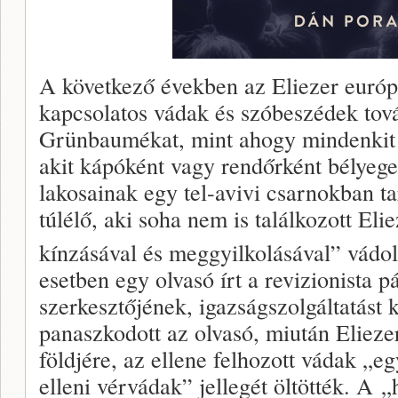
A következő években az Eliezer európ
kapcsolatos vádak és szóbeszédek tová
Grünbaumékat, mint ahogy mindenkit a
akit kápóként vagy rendőrként bélyege
lakosainak egy tel-avivi csarnokban ta
túlélő, aki soha nem is találkozott Eli
kínzásával és meggyilkolásával” vádol
esetben egy olvasó írt a revizionista
szerkesztőjének, igazságszolgáltatást
panaszkodott az olvasó, miután Elieze
földjére, az ellene felhozott vádak „egy
elleni vérvádak” jellegét öltötték. A 