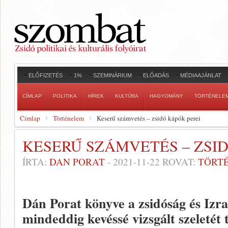
ELŐFIZETÉS
1%
SZEMINÁRIUM
ELŐADÁS
MÉDIAAJÁNLAT
CÍMLAP
POLITIKA
HÍREK
KULTÚRA
HAGYOMÁNY
TÖRTÉNELE
Címlap
Történelem
Keserű számvetés – zsidó kápók perei
KESERŰ SZÁMVETÉS – ZSI
ÍRTA:
DAN PORAT
-
2021-11-22
ROVAT:
TÖRT
Dán Porat könyve a zsidóság és Izra
mindeddig kevéssé vizsgált szeletét t