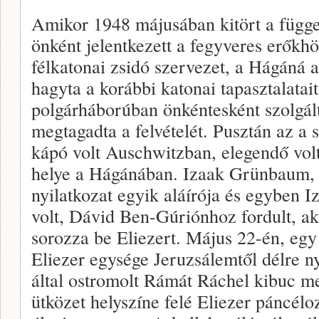
Amikor 1948 májusában kitört a függe
önként jelentkezett a fegyveres erőkhö
félkatonai zsidó szervezet, a Hágáná 
hagyta a korábbi katonai tapasztalatait
polgárháborúban önkéntesként szolgál
megtagadta a felvételét. Pusztán az a
kápó volt Auschwitzban, elegendő vol
helye a Hágánában. Izaak Grünbaum, 
nyilatkozat egyik aláírója és egyben I
volt, Dávid Ben-Gúriónhoz fordult, ak
sorozza be Eliezert. Május 22-én, egy 
Eliezer egysége Jeruzsálemtől délre n
által ostromolt Rámát Ráchel kibuc m
ütközet helyszíne felé Eliezer páncéloz