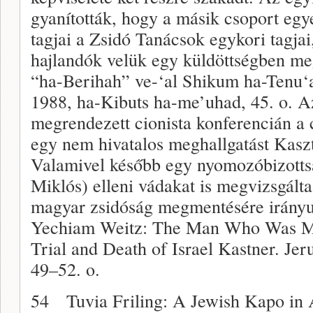
gyanították, hogy a másik csoport egye
tagjai a Zsidó Tanácsok egykori tagjai
hajlandók velük egy küldöttségben megj
“ha-Berihah” ve-‘al Shikum ha-Tenu‘ah
1988, ha-Kibuts ha-me’uhad, 45. o. 
megrendezett cionista konferencián a c
egy nem hivatalos meghallgatást Kaszt
Valamivel később egy nyomozóbizott
Miklós) elleni vádakat is megvizsgálta,
magyar zsidóság megmentésére irányu
Yechiam Weitz: The Man Who Was Mu
Trial and Death of Israel Kastner. Je
49–52. o.
54 Tuvia Friling: A Jewish Kapo in A