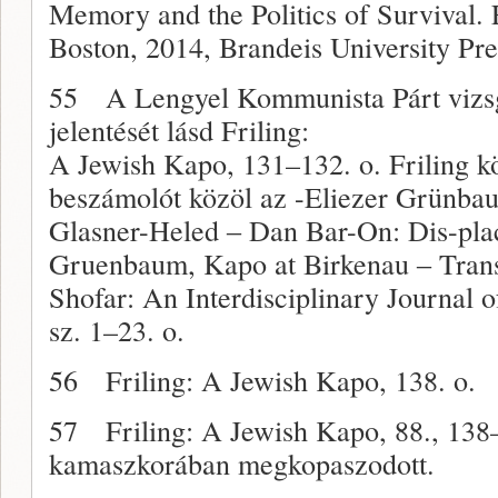
Memory and the Politics of Survival
Boston, 2014, Brandeis University Pre
55 A Lengyel Kommunista Párt vizsg
jelentését lásd Friling:
A Jewish Kapo, 131–132. o. Friling kö
beszámolót közöl az -Eliezer Grünba
Glasner-Heled ‒ Dan Bar-On: Dis-pla
Gruenbaum, Kapo at Birkenau ‒ Tran
Shofar: An Interdisciplinary Journal o
sz. 1–23. o.
56 Friling: A Jewish Kapo, 138. o.
57 Friling: A Jewish Kapo, 88., 138–
kamaszkorában megkopaszodott.