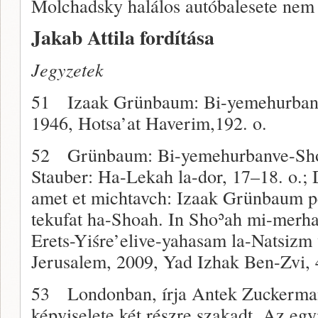
Molchadsky halálos autóbalesete nem 
Jakab Attila fordítása
Jegyzetek
51 Izaak Grünbaum: Bi-yemehurbanv
1946, Hotsa’at Haverim,192. o.
52 Grünbaum: Bi-yemehurbanve-Sho’a
Stauber: Ha-Lekah la-dor, 17–18. o.; 
amet et michtavch: Izaak Grünbaum pe
tekufat ha-Shoah. In Shoʾah mi-merha
Erets-Yiśre’elive-yahasam la-Natsizm
Jerusalem, 2009, Yad Izhak Ben-Zvi, 
53 Londonban, írja Antek Zuckerman,
képviselete két részre szakadt. Az egyi