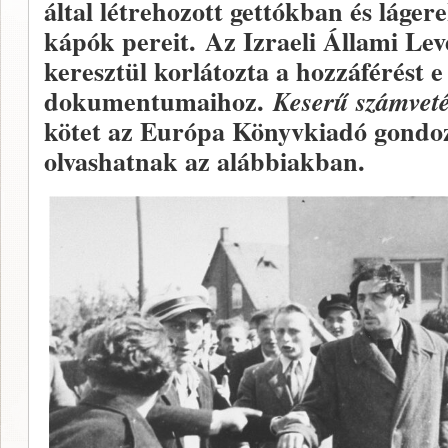
által létrehozott gettókban és láge
kápók pereit. Az Izraeli Állami Lev
keresztül korlátozta a hozzáférést 
dokumentumaihoz.
Keserű számvet
kötet az Európa Könyvkiadó gondoz
olvashatnak az alábbiakban.