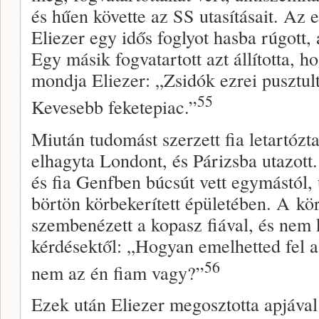
és hűen követte az SS utasításait. Az 
Eliezer egy idős foglyot hasba rúgott,
Egy másik fogvatartott azt állította, ho
mondja Eliezer: „Zsidók ezrei pusztul
55
Kevesebb feketepiac.”
Miután tudomást szerzett fia letartóz
elhagyta Londont, és Párizsba utazott
és fia Genfben búcsút vett egymástól, 
börtön körbekerített épületében. A k
szembenézett a kopasz fiával, és nem
kérdésektől: „Hogyan emelhetted fel a
56
nem az én fiam vagy?”
Ezek után Eliezer megosztotta apjával