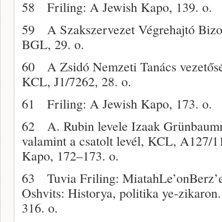
58 Friling: A Jewish Kapo, 139. o.
59 A Szakszervezet Végrehajtó Bizot
BGL, 29. o.
60 A Zsidó Nemzeti Tanács vezetőség
KCL, J1/7262, 28. o.
61 Friling: A Jewish Kapo, 173. o.
62 A. Rubin levele Izaak Grünbaumn
valamint a csatolt levél, KCL, A127/1
Kapo, 172–173. o.
63 Tuvia Friling: MiatahLe’onBerz’e
Oshvits: Historya, politika ye-zikaron
316. o.