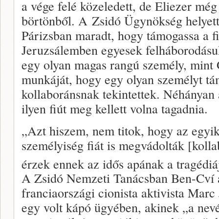
a vége felé közeledett, de Eliezer mé
börtönből. A Zsidó Ügynökség helyett
Párizsban maradt, hogy támogassa a f
Jeruzsálemben egyesek felháborodásu
egy olyan magas rangú személy, mint
munkáját, hogy egy olyan személyt tá
kollaboránsnak tekintettek. Néhányan 
ilyen fiút meg kellett volna tagadnia.
„Azt hiszem, nem titok, hogy az egyik
személyiség fiát is megvádolták [kolla
érzek ennek az idős apának a tragédi
A Zsidó Nemzeti Tanácsban Ben-Cví a
franciaországi cionista aktivista Marc
egy volt kápó ügyében, akinek „a nev