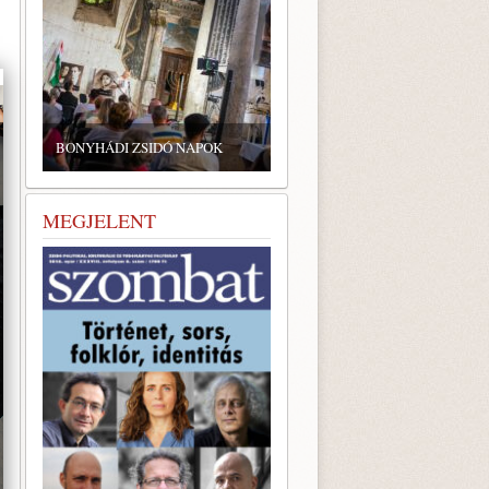
ZSIDÓ GASZTRONÓMIAI
TALÁLKOZÓ A BONYHÁDI
ÁDI ZSIDÓ NAPOK
ZSINAGÓGÁBAN
MEGJELENT