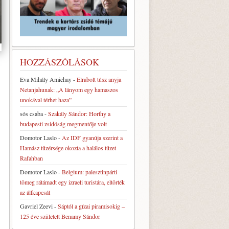
HOZZÁSZÓLÁSOK
Eva Mihály Amichay
-
Elrabolt túsz anyja
Netanjahunak: „A lányom egy hamaszos
unokával térhet haza”
sós csaba
-
Szakály Sándor: Horthy a
budapesti zsidóság megmentője volt
Domotor Laslo
-
Az IDF gyanúja szerint a
Hamász tüzérsége okozta a halálos tüzet
Rafahban
Domotor Laslo
-
Belgium: palesztinpárti
tömeg rátámadt egy izraeli turistára, eltörték
az állkapcsát
Gavriel Zeevi
-
Sáptól a gízai piramisokig –
125 éve született Benamy Sándor