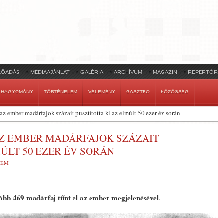
LŐADÁS
MÉDIAAJÁNLAT
GALÉRIA
ARCHÍVUM
MAGAZIN
REPERTÓR
HAGYOMÁNY
TÖRTÉNELEM
VÉLEMÉNY
GASZTRO
KÖZÖSSÉG
az ember madárfajok százait pusztította ki az elmúlt 50 ezer év során
AZ EMBER MADÁRFAJOK SZÁZAIT
ÚLT 50 EZER ÉV SORÁN
LEM
bb 469 madárfaj tűnt el az ember megjelenésével.