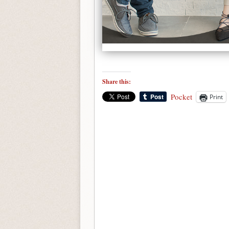
Share this:
Pocket
Print