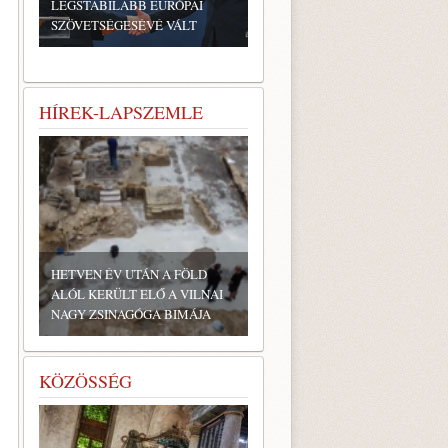
LEGSTABILABB EURÓPAI
SZÖVETSÉGESÉVÉ VÁLT
HÍREK-LAPSZEMLE
HETVEN ÉV UTÁN A FÖLD
ALÓL KERÜLT ELŐ A VILNAI
NAGY ZSINAGÓGA BIMÁJA
KÖZÖSSÉG