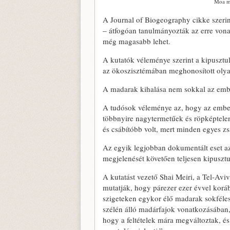
Moa ma
A Journal of Biogeography cikke szerin
– átfogóan tanulmányozták az erre vonat
még magasabb lehet.
A kutatók véleménye szerint a kipusztu
az ökoszisztémában meghonosított olyan
A madarak kihalása nem sokkal az embe
A tudósok véleménye az, hogy az ember
többnyire nagytermetűek és röpképtelen
és csábítóbb volt, mert minden egyes z
Az egyik legjobban dokumentált eset a
megjelenését követően teljesen kipusztu
A kutatást vezető Shai Meiri, a Tel-Avi
mutatják, hogy párezer ezer évvel korá
szigeteken egykor élő madarak sokféle
szélén álló madárfajok vonatkozásában,
hogy a feltételek mára megváltoztak, é