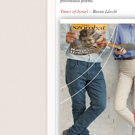
pusztulása jelenti.”
Times of Israel
– Bassa László