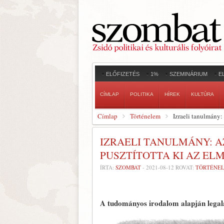
ELŐFIZETÉS
1%
SZEMINÁRIUM
E
CÍMLAP
POLITIKA
HÍREK
KULTÚRA
Címlap
Történelem
Izraeli tanulmány: 
IZRAELI TANULMÁNY: 
PUSZTÍTOTTA KI AZ ELM
ÍRTA:
SZOMBAT
-
2021-08-12
ROVAT:
TÖRTÉNE
A tudományos irodalom alapján legalá