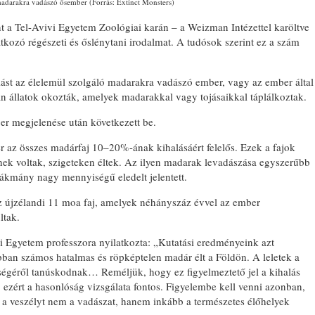
darakra vadászó ősember (Forrás: Extinct Monsters)
t a Tel-Avivi Egyetem Zoológiai karán – a Weizman Intézettel karöltve
kozó régészeti és őslénytani irodalmat. A tudósok szerint ez a szám
lást az élelemül szolgáló madarakra vadászó ember, vagy az ember által
 állatok okozták, amelyek madarakkal vagy tojásaikkal táplálkoztak.
r megjelenése után következett be.
 az összes madárfaj 10–20%-ának kihalásáért felelős. Ezek a fajok
ek voltak, szigeteken éltek. Az ilyen madarak levadászása egyszerűbb
sákmány nagy mennyiségű eledelt jelentett.
z újzélandi 11 moa faj, amelyek néhányszáz évvel az ember
ltak.
vi Egyetem professzora nyilatkozta: „Kutatási eredményeink azt
bban számos hatalmas és röpképtelen madár élt a Földön. A leletek a
ségéről tanúskodnak… Reméljük, hogy ez figyelmeztető jel a kihalás
 ezért a hasonlóság vizsgálata fontos. Figyelembe kell venni azonban,
s a veszélyt nem a vadászat, hanem inkább a természetes élőhelyek