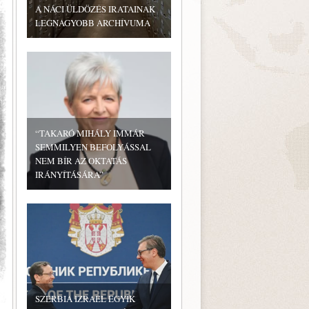
A NÁCI ÜLDÖZÉS IRATAINAK
LEGNAGYOBB ARCHÍVUMA
“TAKARÓ MIHÁLY IMMÁR
SEMMILYEN BEFOLYÁSSAL
NEM BÍR AZ OKTATÁS
IRÁNYÍTÁSÁRA”
SZERBIA IZRAEL EGYIK