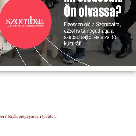
ború
,
Kádár-propaganda
,
röpcédula