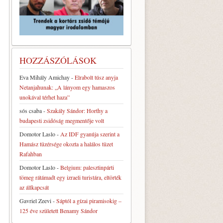
HOZZÁSZÓLÁSOK
Eva Mihály Amichay
-
Elrabolt túsz anyja
Netanjahunak: „A lányom egy hamaszos
unokával térhet haza”
sós csaba
-
Szakály Sándor: Horthy a
budapesti zsidóság megmentője volt
Domotor Laslo
-
Az IDF gyanúja szerint a
Hamász tüzérsége okozta a halálos tüzet
Rafahban
Domotor Laslo
-
Belgium: palesztinpárti
tömeg rátámadt egy izraeli turistára, eltörték
az állkapcsát
Gavriel Zeevi
-
Sáptól a gízai piramisokig –
125 éve született Benamy Sándor