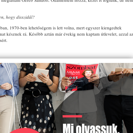
 megláttam Geréb Sándort. Odamentem hozzá, kezet is fogtunk, de ne
n, hogy disszidál?
an, 1970-ben lehetőségem is lett volna, mert egyszer kiengedtek
t késznek rá. Később aztán már évekig nem kaptam útlevelet, azzal a
ért.