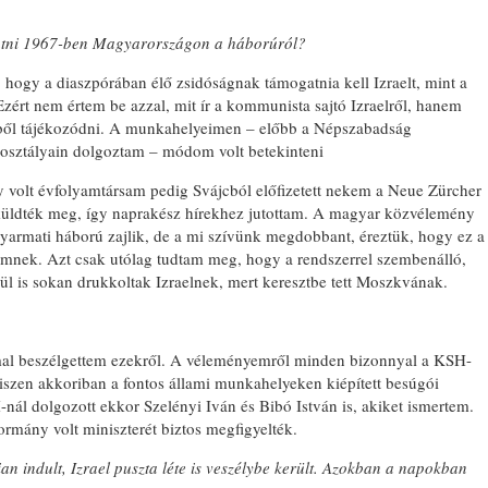
jutni 1967-ben Magyarországon a háborúról?
ogy a diaszpórában élő zsidóságnak támogatnia kell Izraelt, mint a
Ezért nem értem be azzal, mit ír a kommunista sajtó Izraelről, hanem
ből tájékozódni. A munkahelyeimen – előbb a Népszabadság
sztályain dolgoztam – módom volt betekinteni
olt évfolyamtársam pedig Svájcból előfizetett nekem a Neue Zürcher
 küldték meg, így naprakész hírekhez jutottam. A magyar közvélemény
gyarmati háború zajlik, de a mi szívünk megdobbant, éreztük, hogy ez a
emnek. Azt csak utólag tudtam meg, hogy a rendszerrel szembenálló,
ül is sokan drukkoltak Izraelnek, mert keresztbe tett Moszkvának.
l beszélgettem ezekről. A véleményemről minden bizonnyal a KSH-
hiszen akkoriban a fontos állami munkahelyeken kiépített besúgói
nál dolgozott ekkor Szelényi Iván és Bibó István is, akiket ismertem.
rmány volt miniszterét biztos megfigyelték.
n indult, Izrael puszta léte is veszélybe került. Azokban a napokban