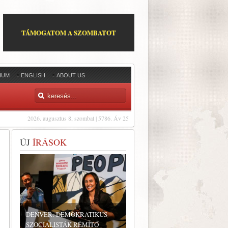
TÁMOGATOM A SZOMBATOT
IUM
ENGLISH
ABOUT US
2026. augusztus 8, szombat | 5786. Áv 25
ÚJ
ÍRÁSOK
DENVER: DEMOKRATIKUS
SZOCIALISTÁK RÉMÍTŐ