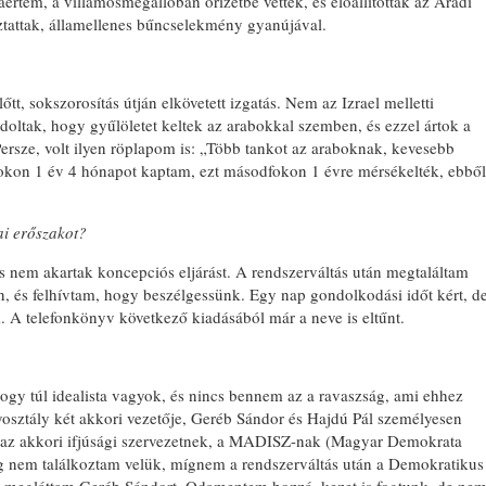
aértem, a villamosmegállóban őrizetbe vettek, és előállítottak az Aradi
óztattak, államellenes bűncselekmény gyanújával.
tt, sokszorosítás útján elkövetett izgatás. Nem az Izrael melletti
ádoltak, hogy gyűlöletet keltek az arabokkal szemben, és ezzel ártok a
ersze, volt ilyen röplapom is: „Több tankot az araboknak, kevesebb
okon 1 év 4 hónapot kaptam, ezt másodfokon 1 évre mérsékelték, ebből
ai erőszakot?
 nem akartak koncepciós eljárást. A rendszerváltás után megtaláltam
n, és felhívtam, hogy beszélgessünk. Egy nap gondolkodási időt kért, d
 A telefonkönyv következő kiadásából már a neve is eltűnt.
ogy túl idealista vagyok, és nincs bennem az a ravaszság, ami ehhez
yosztály két akkori vezetője, Geréb Sándor és Hajdú Pál személyesen
tak az akkori ifjúsági szervezetnek, a MADISZ-nak (Magyar Demokrata
kig nem találkoztam velük, mígnem a rendszerváltás után a Demokratikus