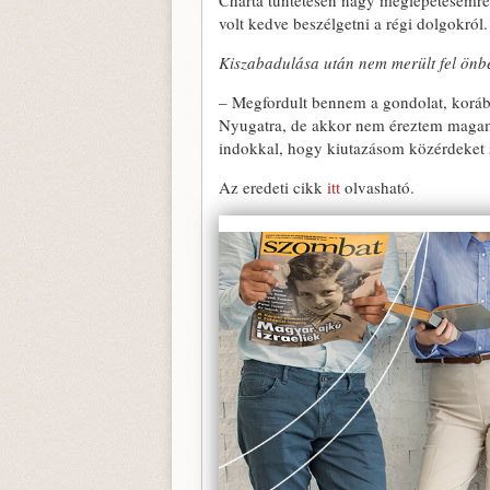
Charta tüntetésén nagy meglepetésemre
volt kedve beszélgetni a régi dolgokról.
Kiszabadulása után nem merült fel önbe
– Megfordult bennem a gondolat, korább
Nyugatra, de akkor nem éreztem magama
indokkal, hogy kiutazásom közérdeket s
Az eredeti cikk
itt
olvasható.