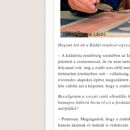
Hogyan lett ön a Kádár-rendszer egysze
– A kádárista rendőrség szemében az Izrae
jelentett a cionizmussal, de én nem t
folyamat volt, míg a zsidó sors előli me
történelmi értelmében vett – vállalásái
évezredes alapokra építve megszületett a
léte cáfolta azt a képzetet, hogy a zsid
Beszélgettem a szovjet zsidó ellenállás
hatnapos háború hozta el ezt a fordulato
mérföldkő?
– Pontosan. Megragadott, hogy a zsidók
hanem akarnak és tudnak is védekezni