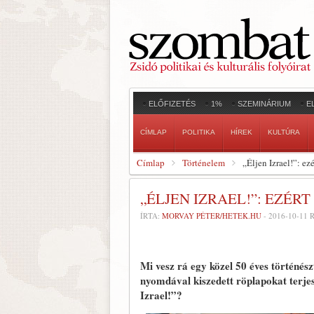
ELŐFIZETÉS
1%
SZEMINÁRIUM
E
CÍMLAP
POLITIKA
HÍREK
KULTÚRA
Címlap
Történelem
„Éljen Izrael!”: e
„ÉLJEN IZRAEL!”: EZÉ
ÍRTA:
MORVAY PÉTER/HETEK.HU
-
2016-10-11
R
Mi vesz rá egy közel 50 éves történés
nyomdával kiszedett röplapokat terjes
Izrael!”?