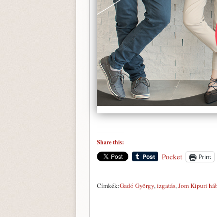
Share this:
Pocket
Print
Címkék:
Gadó György
,
izgatás
,
Jom Kipuri há