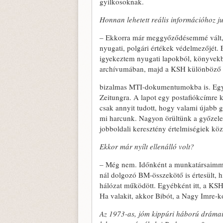
gyilkosoknak.
Honnan lehetett reális információhoz 
– Ekkorra már meggyőződésemmé vált, h
nyugati, polgári értékek védelmezőjét. 
igyekeztem nyugati lapokból, könyvek
archívumában, majd a KSH különböző o
bizalmas MTI-dokumentumokba is. Egy v
Zeitungra. A lapot egy postafiókcímre
csak annyit tudott, hogy valami újabb 
mi harcunk. Nagyon örültünk a győ­zel
jobboldali keresztény értelmiségiek köz
Ekkor már nyílt ellenálló volt?
– Még nem. Időnként a munkatársaimma
nál dolgozó BM-összekötő is értesült, 
hálózat működött. Egyébként itt, a KSH-
Ha valakit, akkor Bibót, a Nagy Imre-ko
Az 1973-as, jóm kippúri háború drámaia