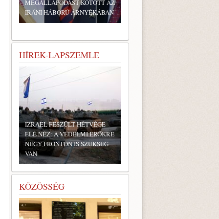
MEGÁLLAPODÁST KÖTÖTT AZ
IRÁNI HÁBORÚ ÁRNYÉKÁBAN
HÍREK-LAPSZEMLE
IZRAEL FESZÜLT HÉTVÉGE
ELÉ NÉZ: A VÉDELMI ERŐKRE
NÉGY FRONTON IS SZÜKSÉG
VAN
KÖZÖSSÉG