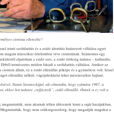
mélyes cionista ellenzéke?
l iránti szolidaritás és a zsidó identitás határozott vállalása egyet
artom magam klasszikus értelemben véve cionistának. Számomra egy
neküléstől eljutottam a zsidó sors, a zsidó örökség tudatos – kulturális,
g. Ebből természetes módon fakadt a szolidaritás vállalása. Amikor az
 cionista állam, ez a zsidó ellenállás jelképe és a gyümölcse volt. Izrael
óságot ellenállás nélkül, vágójuhokként lehet mészárszékre hajtani.
 hősével, Natan Saranszkijjal, aki elmondta, hogy számára 1967, a
t, ekkor lett tudatos „refjúznyik”, zsidó ellenálló. Önnek is ez volt a
 megmutatták, nem akarnak tétlen áldozatok lenni a saját hazájukban,
. Megmutatták, hogy nem szükségszerűség, hogy megadják magukat a