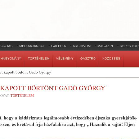
LŐADÁS
MÉDIAAJÁNLAT
GALÉRIA
ARCHÍVUM
MAGAZIN
REPERTÓR
HAGYOMÁNY
TÖRTÉNELEM
VÉLEMÉNY
GASZTRO
KÖZÖSSÉG
zért kapott börtönt Gadó György
RT KAPOTT BÖRTÖNT GADÓ GYÖRGY
OVAT:
TÖRTÉNELEM
zt, hogy a kádárizmus legálmosabb évtizedében éjszaka gyerekjáték-
szen, és krétával írja házfalakra azt, hogy „Hazudik a sajtó! Éljen