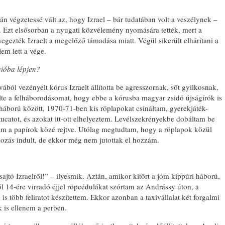
án végzetessé vált az, hogy Izrael – bár tudatában volt a veszélynek –
 Ezt elsősorban a nyugati közvélemény nyomására tették, mert a
gezték Izraelt a megelőző támadása miatt. Végül sikerült elhárítani a
em lett a vége.
cióba lépjen?
ból vezényelt kórus Izraelt állította be agresszornak, sőt gyilkosnak,
lte a felháborodásomat, hogy ebbe a kórusba magyar zsidó újságírók is
 háború között, 1970-71-ben kis röplapokat csináltam, gyerekjáték-
ucatot, és azokat itt-ott elhelyeztem. Levélszekrényekbe dobáltam be
am a papírok közé rejtve. Utólag megtudtam, hogy a röplapok közül
mozás indult, de ekkor még nem jutottak el hozzám.
sajtó Izraelről!” – ilyesmik. Aztán, amikor kitört a jóm kippúri háború,
l 14-ére virradó éjjel röpcédulákat szórtam az Andrássy úton, a
s több feliratot készítettem. Ekkor azonban a taxivállalat két forgalmi
 is ellenem a perben.