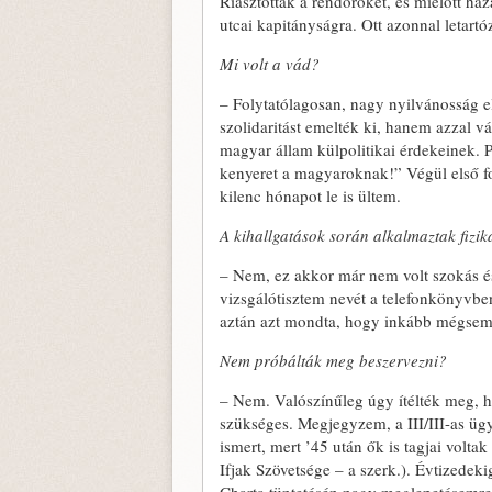
Riasztották a rendőröket, és mielőtt haz
utcai kapitányságra. Ott azonnal letart
Mi volt a vád?
– Folytatólagosan, nagy nyilvánosság elő
szolidaritást emelték ki, hanem azzal v
magyar állam külpolitikai érdekeinek. P
kenyeret a magyaroknak!” Végül első f
kilenc hónapot le is ültem.
A kihallgatások során alkalmaztak fizik
– Nem, ez akkor már nem volt szokás és
vizsgálótisztem nevét a telefonkönyvbe
aztán azt mondta, hogy inkább mégsem.
Nem próbálták meg beszervezni?
– Nem. Valószínűleg úgy ítélték meg, h
szükséges. Megjegyzem, a III/III-as üg
ismert, mert ’45 után ők is tagjai vol
Ifjak Szövetsége – a szerk.). Évtizede