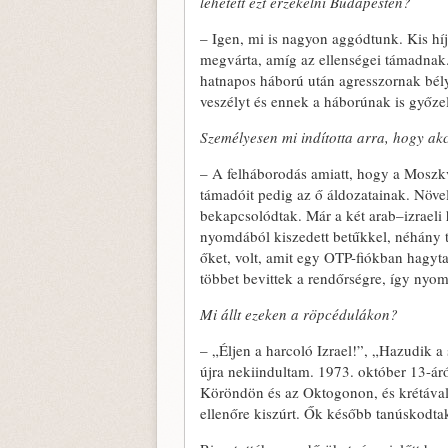
lehetett ezt érzékelni Budapesten?
– Igen, mi is nagyon aggódtunk. Kis híj
megvárta, amíg az ellenségei támadnak.
hatnapos háború után agresszornak bélye
veszélyt és ennek a háborúnak is győzel
Személyesen mi indította arra, hogy ak
– A felháborodás amiatt, hogy a Moszkvá
támadóit pedig az ő áldozatainak. Növe
bekapcsolódtak. Már a két arab–izraeli
nyomdából kiszedett betűkkel, néhány t
őket, volt, amit egy OTP-fiókban hagyt
többet bevittek a rendőrségre, így nyo
Mi állt ezeken a röpcédulákon?
– „Éljen a harcoló Izrael!”, „Hazudik a 
újra nekiindultam. 1973. október 13-áró
Köröndön és az Oktogonon, és krétával i
ellenőre kiszúrt. Ők később tanúskodtak