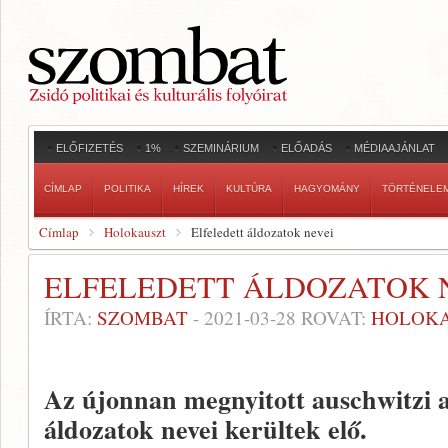
ELŐFIZETÉS
1%
SZEMINÁRIUM
ELŐADÁS
MÉDIAAJÁNLAT
CÍMLAP
POLITIKA
HÍREK
KULTÚRA
HAGYOMÁNY
TÖRTÉNELE
Címlap
Holokauszt
Elfeledett áldozatok nevei
ELFELEDETT ÁLDOZATOK 
ÍRTA:
SZOMBAT
-
2021-03-28
ROVAT:
HOLOK
Az újonnan megnyitott auschwitzi 
áldozatok nevei kerültek elő.