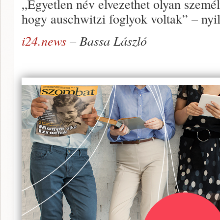
„Egyetlen név elvezethet olyan személ
hogy auschwitzi foglyok voltak” – nyi
i24.news
– Bassa László