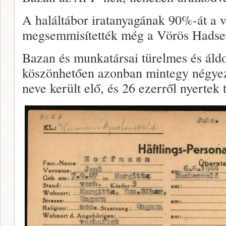
A haláltábor iratanyagának 90%-át a 
megsemmisítették még a Vörös Hadser
Bazan és munkatársai türelmes és ál
köszönhetően azonban mintegy négyez
neve került elő, és 26 ezerről nyertek 