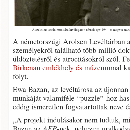
A szelekció során munkára kiválogatott férfiak egy 1944-es magyar tra
A németországi Arolsen Levéltárban a
személyekről található több millió d
üldöztetésről és atrocitásokról szól. 
Birkenau emlékhely és múzeum
mal ka
folyt.
Ewa Bazan, az levéltárosa az újonnan 
munkáját valamiféle “puzzle”-hoz has
eddig ismeretlen fogvatartottak neve és
„A projekt indulásakor nem tudtuk, mi
Bazan az
AFP
-nek, nehezen uralkodv