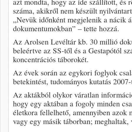
azt mondta, hogy az ide szállított, és
száma, akikről nem készült nyilvántart
„Nevük időnként megjelenik a nácik ált
dokumentumokban” – tette hozzá.
Az Arolsen Levéltár kb. 30 millió do
beleértve az SS-től és a Gestapótól s
koncentrációs táborokét.
Az évek során az egykori foglyok csal
betekintést, tudományos kutatás 2007-t
Az aktákból olykor váratlan informáci
hogy egy aktában a fogoly minden csa
életkora fellelhető, amennyiben azok
vagy egy másik táborban; meghaltak, 